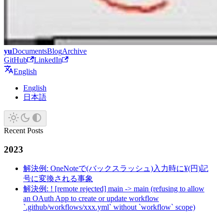
yu
Documents
Blog
Archive
GitHub
LinkedIn
English
English
日本語
Recent Posts
2023
解決例: OneNoteで(バックスラッシュ)入力時に¥(円)記
号に変換される事象
解決例: ! [remote rejected] main -> main (refusing to allow
an OAuth App to create or update workflow
`.github/workflows/xxx.yml` without `workflow` scope)