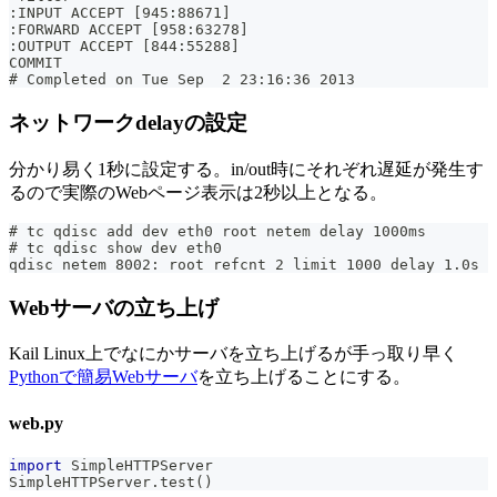
:INPUT ACCEPT [945:88671]
:FORWARD ACCEPT [958:63278]
:OUTPUT ACCEPT [844:55288]
COMMIT
# Completed on Tue Sep  2 23:16:36 2013
ネットワークdelayの設定
分かり易く1秒に設定する。in/out時にそれぞれ遅延が発生す
るので実際のWebページ表示は2秒以上となる。
# tc qdisc add dev eth0 root netem delay 1000ms
# tc qdisc show dev eth0
qdisc netem 8002: root refcnt 2 limit 1000 delay 1.0s
Webサーバの立ち上げ
Kail Linux上でなにかサーバを立ち上げるが手っ取り早く
Pythonで簡易Webサーバ
を立ち上げることにする。
web.py
import
 SimpleHTTPServer
SimpleHTTPServer
.
test
(
)