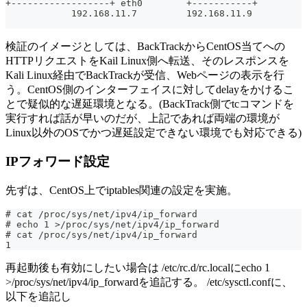
+------------------+ eth0        +-----------+
            192.168.11.7         192.168.11.9
検証のイメージとしては、BackTrackからCentOS当てへの
HTTPリクエストをKail Linux側へ転送、そのレスポンスを
Kali Linux経由でBackTrackが受信、Webページの表示を行
う。CentOS側のインターフェイスに対してdelayをかけるこ
とで疑似的な遅延環境となる。(BackTrack側でtcコマンドを
実行すれば話が早いのだが、上記であれば両端の環境が
Linux以外のOSでかつ遅延設定できない環境でも対応できる)
IPフォワード設定
先ずは、CentOS上でiptables関連の設定を実施。
# cat /proc/sys/net/ipv4/ip_forward
# echo 1 >/proc/sys/net/ipv4/ip_forward
# cat /proc/sys/net/ipv4/ip_forward
1
再起動後も有効にしたい場合は /etc/rc.d/rc.localにecho 1
>/proc/sys/net/ipv4/ip_forwardを追記する。 /etc/sysctl.confに、
以下を追記し