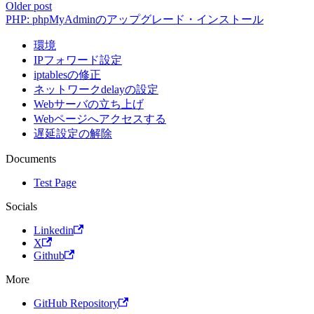
Older post
PHP: phpMyAdminのアップグレード・インストール
環境
IPフォワード設定
iptablesの修正
ネットワークdelayの設定
Webサーバの立ち上げ
Webページへアクセスする
遅延設定の解除
Documents
Test Page
Socials
Linkedin
X
Github
More
GitHub Repository