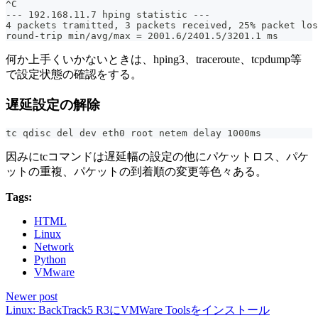
^C
--- 192.168.11.7 hping statistic ---
4 packets tramitted, 3 packets received, 25% packet los
round-trip min/avg/max = 2001.6/2401.5/3201.1 ms
何か上手くいかないときは、hping3、traceroute、tcpdump等
で設定状態の確認をする。
遅延設定の解除
tc qdisc del dev eth0 root netem delay 1000ms
因みにtcコマンドは遅延幅の設定の他にパケットロス、パケ
ットの重複、パケットの到着順の変更等色々ある。
Tags:
HTML
Linux
Network
Python
VMware
Newer post
Linux: BackTrack5 R3にVMWare Toolsをインストール