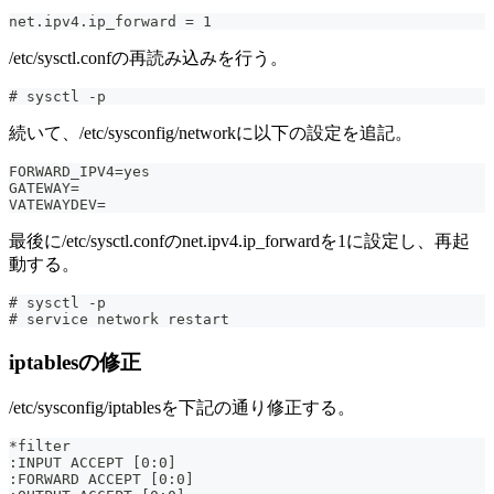
net.ipv4.ip_forward = 1
/etc/sysctl.confの再読み込みを行う。
# sysctl -p
続いて、/etc/sysconfig/networkに以下の設定を追記。
FORWARD_IPV4=yes
GATEWAY=
VATEWAYDEV=
最後に/etc/sysctl.confのnet.ipv4.ip_forwardを1に設定し、再起
動する。
# sysctl -p
# service network restart
iptablesの修正
/etc/sysconfig/iptablesを下記の通り修正する。
*filter
:INPUT ACCEPT [0:0]
:FORWARD ACCEPT [0:0]