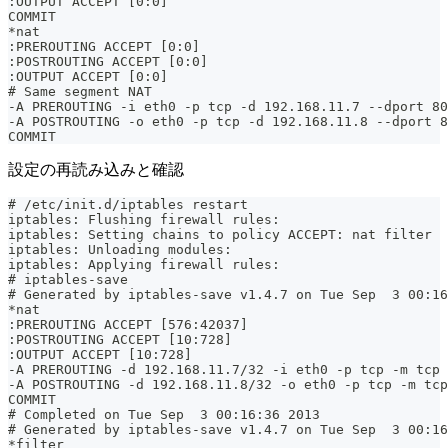
:OUTPUT ACCEPT [0:0]
COMMIT
*nat
:PREROUTING ACCEPT [0:0]
:POSTROUTING ACCEPT [0:0]
:OUTPUT ACCEPT [0:0]
# Same segment NAT
-A PREROUTING -i eth0 -p tcp -d 192.168.11.7 --dport 80
-A POSTROUTING -o eth0 -p tcp -d 192.168.11.8 --dport 8
COMMIT
設定の再読み込みと確認
# /etc/init.d/iptables restart
iptables: Flushing firewall rules:                     
iptables: Setting chains to policy ACCEPT: nat filter  
iptables: Unloading modules:                           
iptables: Applying firewall rules:                     
# iptables-save
# Generated by iptables-save v1.4.7 on Tue Sep  3 00:16
*nat
:PREROUTING ACCEPT [576:42037]
:POSTROUTING ACCEPT [10:728]
:OUTPUT ACCEPT [10:728]
-A PREROUTING -d 192.168.11.7/32 -i eth0 -p tcp -m tcp 
-A POSTROUTING -d 192.168.11.8/32 -o eth0 -p tcp -m tcp
COMMIT
# Completed on Tue Sep  3 00:16:36 2013
# Generated by iptables-save v1.4.7 on Tue Sep  3 00:16
*filter