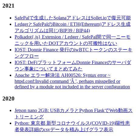
2021
SafePalで生成したSolanaアドレスはSollet.ioで復元可能
LedgerとSafePalのBitcoin / ETH(Ethereum)アドレス生成
アルゴリズムは同じ(BIP39 / BIP44)
Polkadot{.js} Extension / Ledger / SafePal間で同一ニーモ
ニックを用いたDOTアカウントの可搬性はない
IOST: Donnie Finance 発行のiwBTCトークンのステーキ
ングフロー
IOST: DeFiプラットフォームDonnie Financeのサーバダ
ウン事象についてまとめてみた
Apache エラー解決法 AH00526: Syntax error ~
httpd.conf:Invalid command 'Â ', perhaps misspelled or
defined by a module not included in the server configuration
2020
Jetson nano 2GB: USBカメラとPython FlaskでWeb動画ス
トリーミング
Python: 東京都 新型コロナウイルス(COVID-19)陽性患
者発表詳細のcsvデータを積み上げグラフ表示