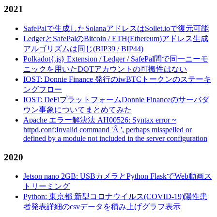
2021
SafePalで生成したSolanaアドレスはSollet.ioで復元可能
LedgerとSafePalのBitcoin / ETH(Ethereum)アドレス生成
アルゴリズムは同じ(BIP39 / BIP44)
Polkadot{.js} Extension / Ledger / SafePal間で同一ニーモ
ニックを用いたDOTアカウントの可搬性はない
IOST: Donnie Finance 発行のiwBTCトークンのステーキ
ングフロー
IOST: DeFiプラットフォームDonnie Financeのサーバダ
ウン事象についてまとめてみた
Apache エラー解決法 AH00526: Syntax error ~
httpd.conf:Invalid command 'Â ', perhaps misspelled or
defined by a module not included in the server configuration
2020
Jetson nano 2GB: USBカメラとPython FlaskでWeb動画ス
トリーミング
Python: 東京都 新型コロナウイルス(COVID-19)陽性患
者発表詳細のcsvデータを積み上げグラフ表示