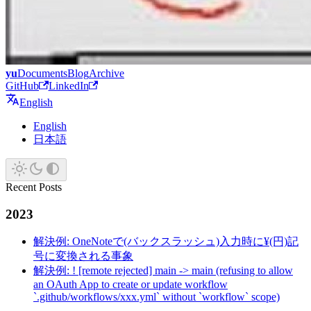
yu
Documents
Blog
Archive
GitHub
LinkedIn
English
English
日本語
Recent Posts
2023
解決例: OneNoteで(バックスラッシュ)入力時に¥(円)記
号に変換される事象
解決例: ! [remote rejected] main -> main (refusing to allow
an OAuth App to create or update workflow
`.github/workflows/xxx.yml` without `workflow` scope)