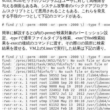
SUID, SGIDビットのプログラムはユーザに対して高権限を
与える側面もある為、システム攻撃者のバックドアプログラ
ム/スクリプトとして悪用されることもある。これらを発見
する手段の一つとして下記のコマンドがある。
# find / \( -perm -4000 -or -perm -2000 \) -type f -exe
簡単に解説すると()内の-permが検索対象のパーミッション設
定、-type fで通常ファイルタイプを検索、-execでfind検索結
果を-execの後続のコマンドに渡す。その際{}の箇所に検索
結果を渡せる。VM上のLinuxで実行した結果は下記の通り。
# find / \( -perm -4000 -or -perm -2000 \) -type f -exe
find: `/proc/3652/task/3652/fd/5': No such file or dire
find: `/proc/3652/task/3652/fdinfo/5': No such file or 
find: `/proc/3652/fd/5': No such file or directory
find: `/proc/3652/fdinfo/5': No such file or directory
-rwsr-x---. 1 root dbus 50552 Sep 14  2012 /lib64/dbus-
-rws--x--x. 1 root root 14280 Oct 14 17:14 /usr/libexec
-rwsr-xr-x. 1 root root 11080 Sep 20 03:40 /usr/libexec
-rwx--s--x. 1 root utmp 9808 Aug 19  2010 /usr/libexec/
-rwsr-xr-x. 1 root root 224912 Feb 22  2013 /usr/libexe
-rwsr-xr-x. 1 root root 12872 Jul 12  2012 /usr/libexec
-rwsr-xr-x. 1 abrt abrt 5792 Sep 26 22:11 /usr/libexec
-rwx--s--x. 1 root utmp 17160 May 23 00:10 /usr/lib64/v
-rwsr-xr-x. 1 root root 61152 Nov 13  2012 /usr/lib64/n
-r-sr-xr-x. 1 root root 10224 Feb 18  2013 /usr/lib/vmw