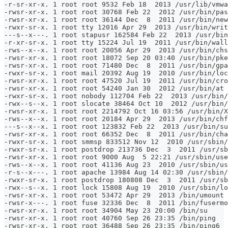
-r-sr-xr-x. 1 root root 9532 Feb 18  2013 /usr/lib/vmwa
-rwsr-xr-x. 1 root root 30768 Feb 22  2012 /usr/bin/pas
-rwsr-xr-x. 1 root root 36144 Dec  8  2011 /usr/bin/new
-rwxr-sr-x. 1 root tty 12016 Apr 29  2013 /usr/bin/writ
---s--x---. 1 root stapusr 162584 Feb 22  2013 /usr/bin
-r-xr-sr-x. 1 root tty 15224 Jul 19  2011 /usr/bin/wall
-rws--x--x. 1 root root 20056 Apr 29  2013 /usr/bin/chs
-rwsr-xr-x. 1 root root 18072 Sep 20 03:40 /usr/bin/pke
-rwsr-xr-x. 1 root root 71480 Dec  8  2011 /usr/bin/gpa
-rwxr-sr-x. 1 root mail 20392 Aug 19  2010 /usr/bin/loc
-rwsr-xr-x. 1 root root 47520 Jul 19  2011 /usr/bin/cro
-rwsr-xr-x. 1 root root 54240 Jan 30  2012 /usr/bin/at
-rwxr-sr-x. 1 root nobody 112704 Feb 22  2013 /usr/bin/
-rwx--s--x. 1 root slocate 38464 Oct 10  2012 /usr/bin/
-rwsr-xr-x. 1 root root 2214792 Oct 16 03:56 /usr/bin/X
-rws--x--x. 1 root root 20184 Apr 29  2013 /usr/bin/chf
---s--x--x. 1 root root 123832 Feb 22  2013 /usr/bin/su
-rwsr-xr-x. 1 root root 66352 Dec  8  2011 /usr/bin/cha
-rwxr-sr-x. 1 root smmsp 833512 Nov 12  2010 /usr/sbin/
-rwxr-sr-x. 1 root postdrop 213736 Dec  3  2011 /usr/sb
-rwsr-xr-x. 1 root root 9000 Aug  5 22:21 /usr/sbin/use
-rws--x--x. 1 root root 41136 Aug 23  2010 /usr/sbin/us
-r-s--x---. 1 root apache 13984 Aug 14 02:30 /usr/sbin/
-rwxr-sr-x. 1 root postdrop 180808 Dec  3  2011 /usr/sb
-rwx--s--x. 1 root lock 15808 Aug 19  2010 /usr/sbin/lo
-rwsr-xr-x. 1 root root 53472 Apr 29  2013 /bin/umount
-rwsr-x---. 1 root fuse 32336 Dec  8  2011 /bin/fusermo
-rwsr-xr-x. 1 root root 34904 May 23 20:00 /bin/su
-rwsr-xr-x. 1 root root 40760 Sep 26 23:35 /bin/ping
-rwsr-xr-x. 1 root root 36488 Sep 26 23:35 /bin/ping6