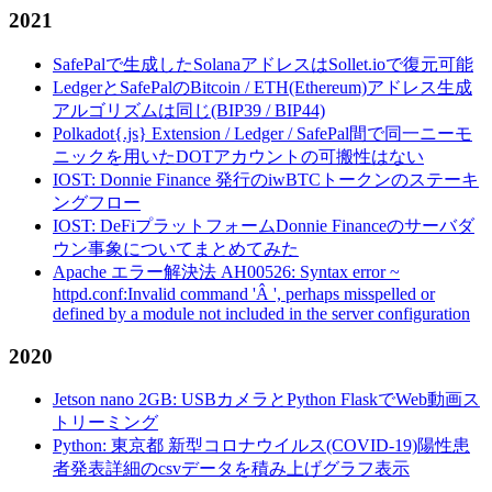
2021
SafePalで生成したSolanaアドレスはSollet.ioで復元可能
LedgerとSafePalのBitcoin / ETH(Ethereum)アドレス生成
アルゴリズムは同じ(BIP39 / BIP44)
Polkadot{.js} Extension / Ledger / SafePal間で同一ニーモ
ニックを用いたDOTアカウントの可搬性はない
IOST: Donnie Finance 発行のiwBTCトークンのステーキ
ングフロー
IOST: DeFiプラットフォームDonnie Financeのサーバダ
ウン事象についてまとめてみた
Apache エラー解決法 AH00526: Syntax error ~
httpd.conf:Invalid command 'Â ', perhaps misspelled or
defined by a module not included in the server configuration
2020
Jetson nano 2GB: USBカメラとPython FlaskでWeb動画ス
トリーミング
Python: 東京都 新型コロナウイルス(COVID-19)陽性患
者発表詳細のcsvデータを積み上げグラフ表示