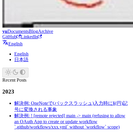
yu
Documents
Blog
Archive
GitHub
LinkedIn
English
English
日本語
Recent Posts
2023
解決例: OneNoteで(バックスラッシュ)入力時に¥(円)記
号に変換される事象
解決例: ! [remote rejected] main -> main (refusing to allow
an OAuth App to create or update workflow
`.github/workflows/xxx.yml` without `workflow` scope)