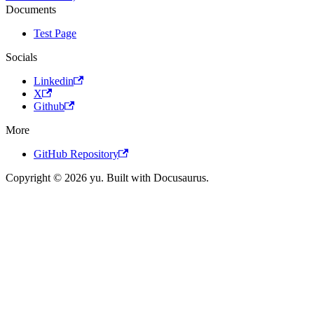
Documents
Test Page
Socials
Linkedin
X
Github
More
GitHub Repository
Copyright © 2026 yu. Built with Docusaurus.