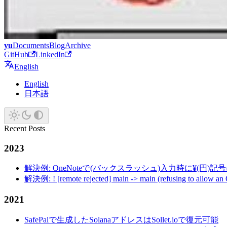
yu
Documents
Blog
Archive
GitHub
LinkedIn
English
English
日本語
Recent Posts
2023
解決例: OneNoteで(バックスラッシュ)入力時に¥(円)
解決例: ! [remote rejected] main -> main (refusing to allow an
2021
SafePalで生成したSolanaアドレスはSollet.ioで復元可能