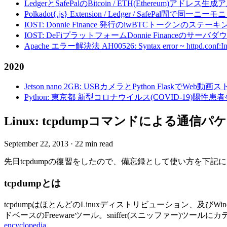
LedgerとSafePalのBitcoin / ETH(Ethereum)アドレス生
Polkadot{.js} Extension / Ledger / Safe
IOST: Donnie Finance 発行のiwBTCトークンのステ
IOST: DeFiプラットフォームDonnie Financeの
Apache エラー解決法 AH00526: Syntax error ~ httpd.conf:Invalid c
2020
Jetson nano 2GB: USBカメラとPython FlaskでWeb
Python: 東京都 新型コロナウイルス(COVID-19)
Linux: tcpdumpコマンドによる通
September 22, 2013
·
22 min read
先日tcpdumpの復習をしたので、備忘録として使い方を下記
tcpdumpとは
tcpdumpはほとんどのLinuxディストリビューション、及びW
ドベースのFreewareツール。sniffer(スニッファー)ツールにカテゴ
encyclopedia