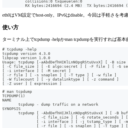
          collisions:0 txqueuelen:0
          RX bytes:2416694 (2.4 MB)  TX bytes:2416694 (
eth0はVM設定でhost-only。IPv6はdisable。今回は手軽さを考
使い方
ターミナル上でtcpdump -helpかman tcpdump
# tcpdump -help
tcpdump version 4.3.0
libpcap version 1.0.0
Usage: tcpdump [-aAbdDefhHIKlLnNOpqRStuUvxX] [ -B size 
[ -C file_size ] [ -E algo:secret ] [ -F file ] [ -G se
[ -i interface ] [ -M secret ]
[ -r file ] [ -s snaplen ] [ -T type ] [ -w file ]
[ -W filecount ] [ -y datalinktype ] [ -z command ]
[ -Z user ] [ expression ]
# man tcpdump
TCPDUMP(1)                                             
NAME
       tcpdump - dump traffic on a network
SYNOPSIS
       tcpdump [ -AbdDefhHIJKlLnNOpqRStuUvxX ] [ -B buf
               [ -C file_size ] [ -G rotate_seconds ] [
               [ -i interface ] [ -j tstamp_type ] [ -m
               [ -r file ] [ -s snaplen ] [ -T type ] [