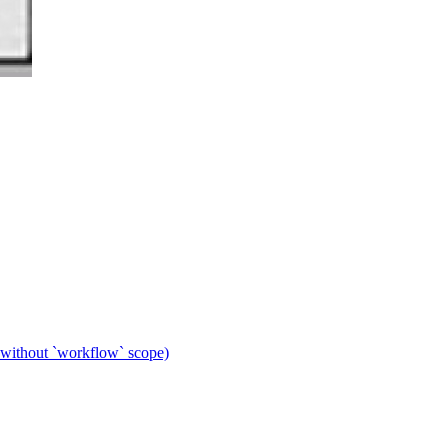
 without `workflow` scope)