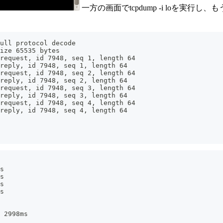
一方の画面でtcpdump -i loを実行し、
ull protocol decode
ize 65535 bytes
 request, id 7948, seq 1, length 64
reply, id 7948, seq 1, length 64
 request, id 7948, seq 2, length 64
reply, id 7948, seq 2, length 64
 request, id 7948, seq 3, length 64
reply, id 7948, seq 3, length 64
 request, id 7948, seq 4, length 64
reply, id 7948, seq 4, length 64
s
s
s
s
 2998ms