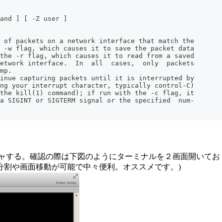
and ] [ -Z user ]
 of packets on a network interface that match the
 -w flag, which causes it to save the packet data
the -r flag, which causes it to read from a saved
etwork interface.  In  all  cases,  only  packets
mp.
inue capturing packets until it is interrupted by
ng your interrupt character, typically control-C)
the kill(1) command); if run with the -c flag, it
a SIGINT or SIGTERM signal or the specified  num‐
ャプチャする。確認の際は下図のようにターミナルを２画面開いておくと
分割や画面移動が可能で中々便利。オススメです。)