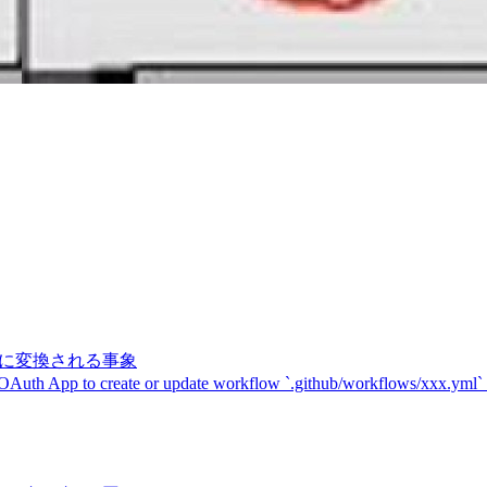
記号に変換される事象
 OAuth App to create or update workflow `.github/workflows/xxx.yml`