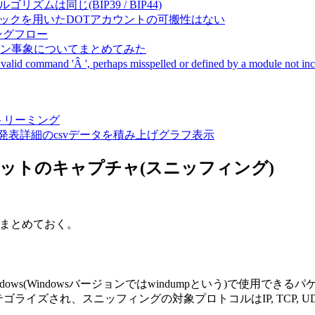
成アルゴリズムは同じ(BIP39 / BIP44)
Pal間で同一ニーモニックを用いたDOTアカウントの可搬性はない
ーキングフロー
サーバダウン事象についてまとめてみた
ommand 'Â ', perhaps misspelled or defined by a module not includ
動画ストリーミング
陽性患者発表詳細のcsvデータを積み上げグラフ表示
信パケットのキャプチャ(スニッフィング)
にまとめておく。
indows(Windowsバージョンではwindumpという)で使
ライズされ、スニッフィングの対象プロトコルはIP, TCP, UDP, ICMP