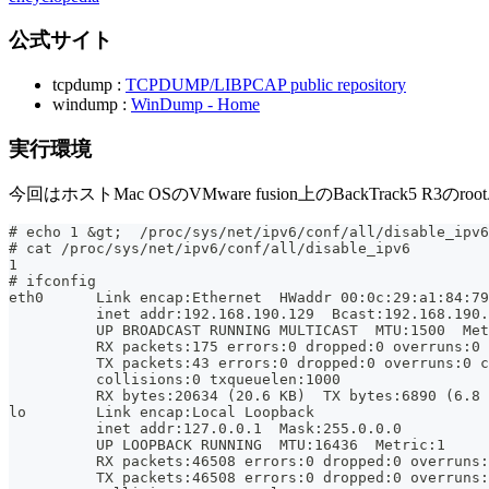
公式サイト
tcpdump :
TCPDUMP/LIBPCAP public repository
windump :
WinDump - Home
実行環境
今回はホストMac OSのVMware fusion上のBackTrack
# echo 1 &gt;  /proc/sys/net/ipv6/conf/all/disable_ipv6
# cat /proc/sys/net/ipv6/conf/all/disable_ipv6
1
# ifconfig
eth0      Link encap:Ethernet  HWaddr 00:0c:29:a1:84:79
          inet addr:192.168.190.129  Bcast:192.168.190.
          UP BROADCAST RUNNING MULTICAST  MTU:1500  Met
          RX packets:175 errors:0 dropped:0 overruns:0 
          TX packets:43 errors:0 dropped:0 overruns:0 c
          collisions:0 txqueuelen:1000
          RX bytes:20634 (20.6 KB)  TX bytes:6890 (6.8 
lo        Link encap:Local Loopback
          inet addr:127.0.0.1  Mask:255.0.0.0
          UP LOOPBACK RUNNING  MTU:16436  Metric:1
          RX packets:46508 errors:0 dropped:0 overruns:
          TX packets:46508 errors:0 dropped:0 overruns: