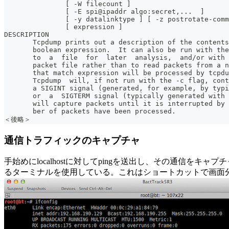
               [ -W filecount ]
               [ -E spi@ipaddr algo:secret,...  ]
               [ -y datalinktype ] [ -z postrotate-comm
               [ expression ]
DESCRIPTION
       Tcpdump prints out a description of the contents
       boolean expression.  It can also be run with the
       to  a  file  for  later  analysis,  and/or with 
       packet file rather than to read packets from a n
       that match expression will be processed by tcpdu
       Tcpdump  will, if not run with the -c flag, cont
       a SIGINT signal (generated, for example, by typi
       or  a  SIGTERM signal (typically generated with 
       will capture packets until it is interrupted by 
       ber of packets have been processed.
＜後略＞
通信トラフィックのキャプチャ
手始めにlocalhostに対してpingを送出し、その通信をキ
るターミナルを使用している。これはショートカットで画面