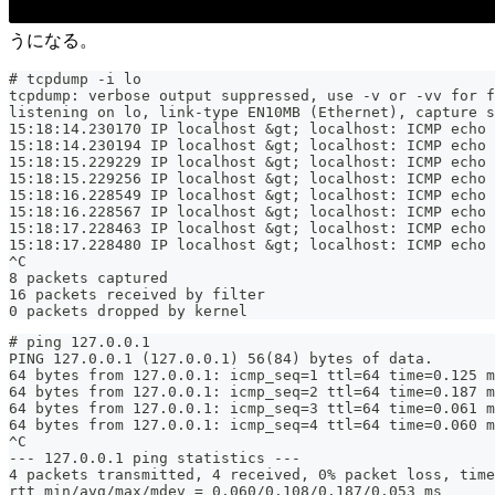
うになる。
# tcpdump -i lo
tcpdump: verbose output suppressed, use -v or -vv for f
listening on lo, link-type EN10MB (Ethernet), capture s
15:18:14.230170 IP localhost &gt; localhost: ICMP echo
15:18:14.230194 IP localhost &gt; localhost: ICMP echo 
15:18:15.229229 IP localhost &gt; localhost: ICMP echo
15:18:15.229256 IP localhost &gt; localhost: ICMP echo 
15:18:16.228549 IP localhost &gt; localhost: ICMP echo
15:18:16.228567 IP localhost &gt; localhost: ICMP echo 
15:18:17.228463 IP localhost &gt; localhost: ICMP echo
15:18:17.228480 IP localhost &gt; localhost: ICMP echo 
^C
8 packets captured
16 packets received by filter
0 packets dropped by kernel
# ping 127.0.0.1
PING 127.0.0.1 (127.0.0.1) 56(84) bytes of data.
64 bytes from 127.0.0.1: icmp_seq=1 ttl=64 time=0.125 m
64 bytes from 127.0.0.1: icmp_seq=2 ttl=64 time=0.187 m
64 bytes from 127.0.0.1: icmp_seq=3 ttl=64 time=0.061 m
64 bytes from 127.0.0.1: icmp_seq=4 ttl=64 time=0.060 m
^C
--- 127.0.0.1 ping statistics ---
4 packets transmitted, 4 received, 0% packet loss, time
rtt min/avg/max/mdev = 0.060/0.108/0.187/0.053 ms