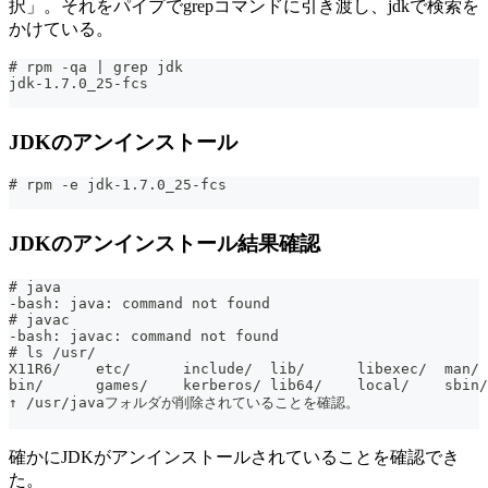
択」。それをパイプでgrepコマンドに引き渡し、jdkで検索を
かけている。
# rpm -qa | grep jdk
jdk-1.7.0_25-fcs
JDKのアンインストール
# rpm -e jdk-1.7.0_25-fcs
JDKのアンインストール結果確認
# java
-bash: java: command not found
# javac
-bash: javac: command not found
# ls /usr/
X11R6/    etc/      include/  lib/      libexec/  man/ 
bin/      games/    kerberos/ lib64/    local/    sbin/
↑ /usr/javaフォルダが削除されていることを確認。
確かにJDKがアンインストールされていることを確認でき
た。