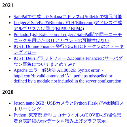
2021
SafePalで生成したSolanaアドレスはSollet.ioで復元可能
LedgerとSafePalのBitcoin / ETH(Ethereum)アドレス生成
アルゴリズムは同じ(BIP39 / BIP44)
Polkadot{.js} Extension / Ledger / SafePal間で同一ニーモ
ニックを用いたDOTアカウントの可搬性はない
IOST: Donnie Finance 発行のiwBTCトークンのステーキ
ングフロー
IOST: DeFiプラットフォームDonnie Financeのサーバダ
ウン事象についてまとめてみた
Apache エラー解決法 AH00526: Syntax error ~
httpd.conf:Invalid command 'Â ', perhaps misspelled or
defined by a module not included in the server configuration
2020
Jetson nano 2GB: USBカメラとPython FlaskでWeb動画ス
トリーミング
Python: 東京都 新型コロナウイルス(COVID-19)陽性患
者発表詳細のcsvデータを積み上げグラフ表示