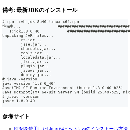
備考: 最新JDKのインストール
# rpm -ivh jdk-8u40-linux-x64.rpm
準備中...                ###############################
   1:jdk1.8.0_40            ###########################
Unpacking JAR files...
	rt.jar...
	jsse.jar...
	charsets.jar...
	tools.jar...
	localedata.jar...
	jfxrt.jar...
	plugin.jar...
	javaws.jar...
	deploy.jar...
# java -version
java version "1.8.0_40"
Java(TM) SE Runtime Environment (build 1.8.0_40-b25)
Java HotSpot(TM) 64-Bit Server VM (build 25.40-b25, mix
# javac -version
javac 1.8.0_40
参考サイト
RPMを使用したLinux 64ビットJavaのインストール方法