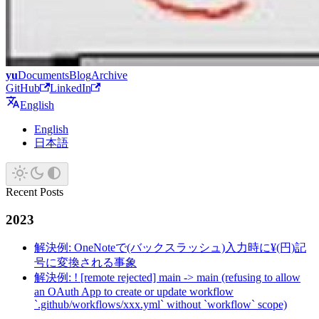
yu
Documents
Blog
Archive
GitHub
LinkedIn
English
English
日本語
Recent Posts
2023
解決例: OneNoteで(バックスラッシュ)入力時に¥(円)記
号に変換される事象
解決例: ! [remote rejected] main -> main (refusing to allow
an OAuth App to create or update workflow
`.github/workflows/xxx.yml` without `workflow` scope)