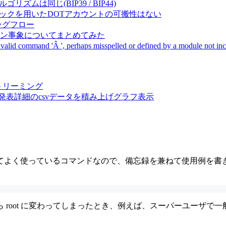
成アルゴリズムは同じ(BIP39 / BIP44)
Pal間で同一ニーモニックを用いたDOTアカウントの可搬性はない
ーキングフロー
サーバダウン事象についてまとめてみた
ommand 'Â ', perhaps misspelled or defined by a module not includ
動画ストリーミング
陽性患者発表詳細のcsvデータを積み上げグラフ表示
使っているコマンドなので、備忘録を兼ねて使用例を書き出してみます
 root に変わってしまったとき、例えば、スーパーユーザで