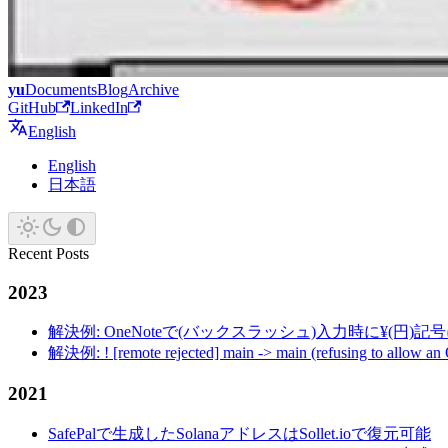
yu
Documents
Blog
Archive
GitHub
LinkedIn
English
English
日本語
Recent Posts
2023
解決例: OneNoteで(バックスラッシュ)入力時に¥(円)
解決例: ! [remote rejected] main -> main (refusing to allow an
2021
SafePalで生成したSolanaアドレスはSollet.ioで復元可能