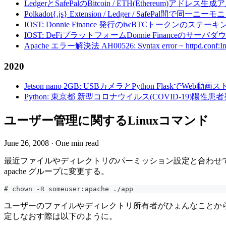
LedgerとSafePalのBitcoin / ETH(Ethereum)アドレス生
Polkadot{.js} Extension / Ledger / Safe
IOST: Donnie Finance 発行のiwBTCトークンのステ
IOST: DeFiプラットフォームDonnie Financeの
Apache エラー解決法 AH00526: Syntax error ~ httpd.conf:Invalid c
2020
Jetson nano 2GB: USBカメラとPython FlaskでWeb
Python: 東京都 新型コロナウイルス(COVID-19)
ユーザー管理に関するLinuxコマンド
June 26, 2008
·
One min read
最近ファイルやディレクトリのパーミッション設定と合わせてよく
apache グループに変更する。
# chown -R someuser:apache ./app
ユーザーのファイルやディレクトリ所有者がひょんなことから
定しなおす際は以下のように。