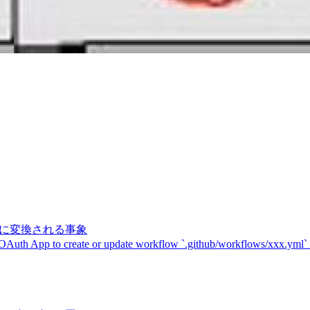
記号に変換される事象
 OAuth App to create or update workflow `.github/workflows/xxx.yml`