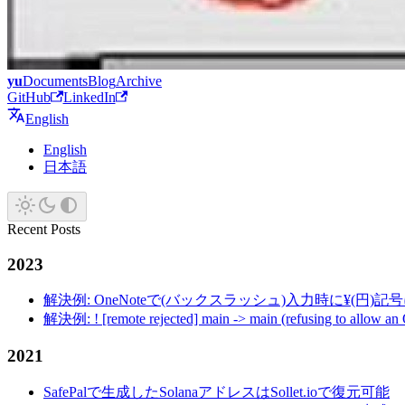
yu
Documents
Blog
Archive
GitHub
LinkedIn
English
English
日本語
Recent Posts
2023
解決例: OneNoteで(バックスラッシュ)入力時に¥(円)
解決例: ! [remote rejected] main -> main (refusing to allow an
2021
SafePalで生成したSolanaアドレスはSollet.ioで復元可能