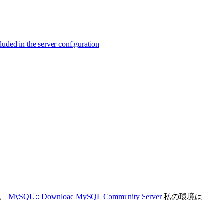
ed in the server configuration
い。
MySQL :: Download MySQL Community Server
私の環境は