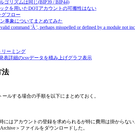
成アルゴリズムは同じ(BIP39 / BIP44)
Pal間で同一ニーモニックを用いたDOTアカウントの可搬性はない
ーキングフロー
サーバダウン事象についてまとめてみた
ommand 'Â ', perhaps misspelled or defined by a module not includ
動画ストリーミング
陽性患者発表詳細のcsvデータを積み上げグラフ表示
方法
インストールする場合の手順を以下にまとめておく。
ド時にはアカウントの登録を求められるが特に費用は掛からな
t), DMG Archive＞ファイルをダウンロードした。