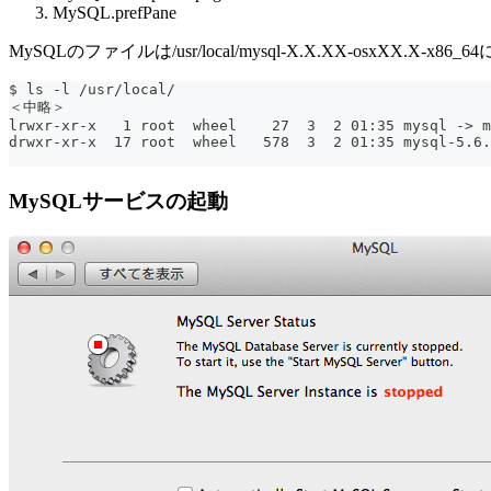
MySQL.prefPane
MySQLのファイルは/usr/local/mysql-X.X.XX-osxXX.X
$ ls -l /usr/local/
＜中略＞
lrwxr-xr-x   1 root  wheel    27  3  2 01:35 mysql -> m
drwxr-xr-x  17 root  wheel   578  3  2 01:35 mysql-5.6.
MySQLサービスの起動