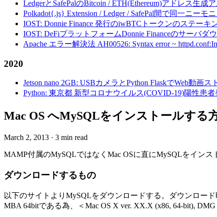
LedgerとSafePalのBitcoin / ETH(Ethereum)アドレス生
Polkadot{.js} Extension / Ledger / Safe
IOST: Donnie Finance 発行のiwBTCトークンのステ
IOST: DeFiプラットフォームDonnie Financeの
Apache エラー解決法 AH00526: Syntax error ~ httpd.conf:Invalid c
2020
Jetson nano 2GB: USBカメラとPython FlaskでWeb
Python: 東京都 新型コロナウイルス(COVID-19)
Mac OS へMySQLをインストールする
March 2, 2013
·
3 min read
MAMP付属のMySQLではなくMac OSに直にMySQLを
ダウンロードするもの
以下のサイトよりMySQLをダウンロードする。ダウンロー
MBA 64bitである為、＜Mac OS X ver. XX.X (x86, 64-bi