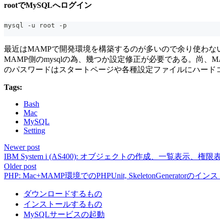
rootでMySQLへログイン
mysql -u root -p
最近はMAMPで開発環境を構築するのが多いので余り使わない手順
MAMP側のmysqlの為、幾つか設定修正が必要である。尚、MAMPのmysq
のパスワードはスタートページや各種設定ファイルにハード
Tags:
Bash
Mac
MySQL
Setting
Newer post
IBM System i (AS400): オブジェクトの作成、一覧表示、権限
Older post
PHP: Mac+MAMP環境でのPHPUnit, SkeletonGeneratorの
ダウンロードするもの
インストールするもの
MySQLサービスの起動