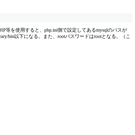
使用すると、php.ini側で設定してあるmysqlのパスが
ibrary/bin以下になる。また、rootパスワードはrootとなる。（こ