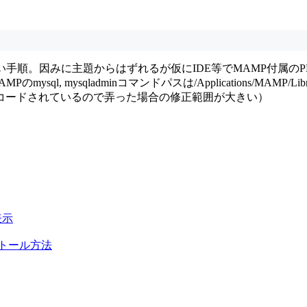
。因みに主題からはずれるが仮にIDE等でMAMP付属のPHP等を
l, mysqladminコマンドパスは/Applications/MAMP/L
コードされているので弄った場合の修正範囲が大きい）
表示
インストール方法