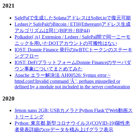
2021
SafePalで生成したSolanaアドレスはSollet.ioで復元可能
LedgerとSafePalのBitcoin / ETH(Ethereum)アドレス生成
アルゴリズムは同じ(BIP39 / BIP44)
Polkadot{.js} Extension / Ledger / SafePal間で同一ニーモ
ニックを用いたDOTアカウントの可搬性はない
IOST: Donnie Finance 発行のiwBTCトークンのステーキ
ングフロー
IOST: DeFiプラットフォームDonnie Financeのサーバダ
ウン事象についてまとめてみた
Apache エラー解決法 AH00526: Syntax error ~
httpd.conf:Invalid command 'Â ', perhaps misspelled or
defined by a module not included in the server configuration
2020
Jetson nano 2GB: USBカメラとPython FlaskでWeb動画ス
トリーミング
Python: 東京都 新型コロナウイルス(COVID-19)陽性患
者発表詳細のcsvデータを積み上げグラフ表示