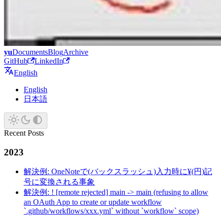
yu
Documents
Blog
Archive
GitHub
LinkedIn
English
English
日本語
Recent Posts
2023
解決例: OneNoteで(バックスラッシュ)入力時に¥(円)記
号に変換される事象
解決例: ! [remote rejected] main -> main (refusing to allow
an OAuth App to create or update workflow
`.github/workflows/xxx.yml` without `workflow` scope)