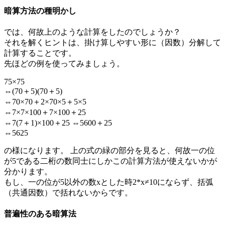
暗算方法の種明かし
では、何故上のような計算をしたのでしょうか？
それを解くヒントは、掛け算しやすい形に（因数）分解して
計算することです。
先ほどの例を使ってみましょう。
75×75
⇔(70＋5)(70＋5)
⇔70×70＋2×70×5＋5×5
⇔7×7×100＋7×100＋25
⇔7(7＋1)×100＋25 ⇔5600＋25
⇔5625
の様になります。 上の式の緑の部分を見ると、何故一の位
が5である二桁の数同士にしかこの計算方法が使えないかが
分かります。
もし、一の位が5以外の数xとした時2*x≠10にならず、括弧
（共通因数）で括れないからです。
普遍性のある暗算法