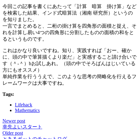
今回この記事を書くにあたって「計算 暗算 掛け算」など
を検索した結果、インド式暗算法（湘南 研究所）というの
を知りました。
一言でまとめると、二桁の掛け算を四角形の面積と捉え、そ
れを計算し易い4つの四角形に分割したものの面積の和をと
るというものです。
これはかなり良いですね。知り、実践すれば「おー、確か
に、頭の中で筆算描くより楽だ」と実感すること請け合いで
す（＾-＾）bお試しあれ。（頭の中でそろばんはじいている
方にもオススメ）
単純作業を行ううえで、このような思考の簡略化を行えるフ
レームワークは大事ですね。
Tags:
Lifehack
Mathematics
Newer post
幸先よいスタート
Older post
とあるボットのチャットログ