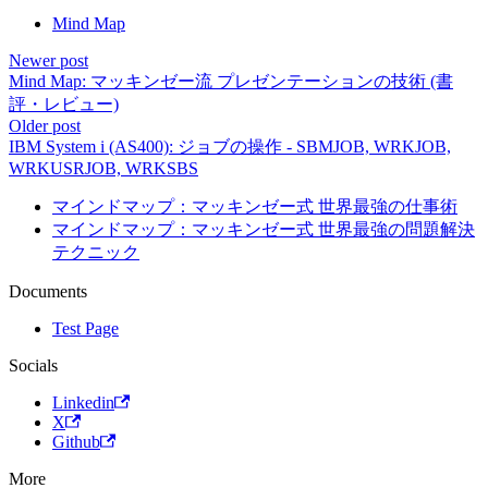
Mind Map
Newer post
Mind Map: マッキンゼー流 プレゼンテーションの技術 (書
評・レビュー)
Older post
IBM System i (AS400): ジョブの操作 - SBMJOB, WRKJOB,
WRKUSRJOB, WRKSBS
マインドマップ：マッキンゼー式 世界最強の仕事術
マインドマップ：マッキンゼー式 世界最強の問題解決
テクニック
Documents
Test Page
Socials
Linkedin
X
Github
More