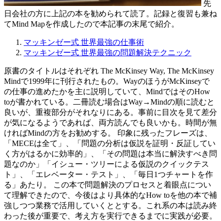
先
日会社の方に上記の本を勧められて読了。記録と復習も兼ね
てMind Mapを作成したので本記事の末尾で紹介。
マッキンゼー式 世界最強の仕事術
マッキンゼー式 世界最強の問題解決テクニック
原書のタイトルはそれぞれ The McKinsey Way, The McKinsey
Mindで1999年に刊行されたもの。WayのほうがMcKinseyで
の仕事の進めたかを主に説明していて、MindではそのHow
toが書かれている。二冊読む場合はWay→Mindの順に読むと
良いが、重複部分がそれなりにある。事前に目次を見て差分
が気になるようであれば、両方読んでも良いかも。時間が無
ければMindの方をお勧めする。 印象に残ったフレーズは、
「MECEは全て」、「問題の分析は仮説を証明・反証してい
く方がはるかに効率的」、「その問題は本当に解決すべき問
題なのか」「イシュー・ツリーによる仮説のクイックテス
ト」、「エレベーター・テスト」、「毎日1つチャートを作
る」あたり。 この本で問題解決のプロセスと着眼点につい
て理解できたので、今後はより具体的なHow toを他の本で補
強しつつ業務で活用していくととする。これ系の本は読み終
わった後が重要で、考え方を実行できるまでに実践が必要。