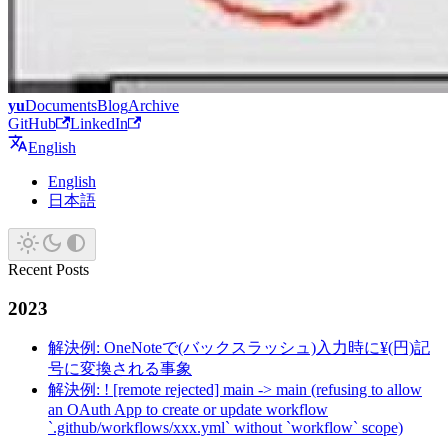
yu
Documents
Blog
Archive
GitHub
LinkedIn
English
English
日本語
Recent Posts
2023
解決例: OneNoteで(バックスラッシュ)入力時に¥(円)記
号に変換される事象
解決例: ! [remote rejected] main -> main (refusing to allow
an OAuth App to create or update workflow
`.github/workflows/xxx.yml` without `workflow` scope)