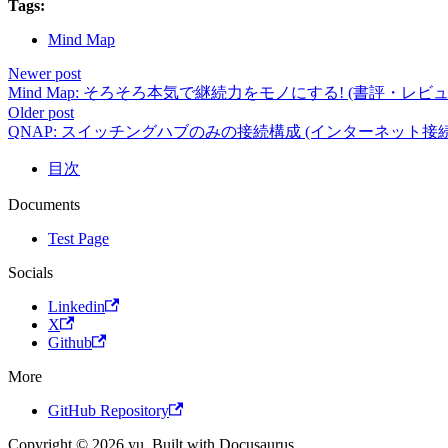
Tags:
Mind Map
Newer post
Mind Map: そろそろ本気で継続力をモノにする! (書評・レビュ
Older post
QNAP: スイッチングハブのみの接続構成 (インターネット接
目次
Documents
Test Page
Socials
Linkedin
X
Github
More
GitHub Repository
Copyright © 2026 yu. Built with Docusaurus.