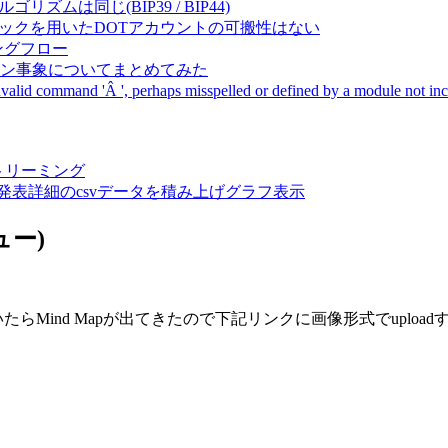
成アルゴリズムは同じ(BIP39 / BIP44)
Pal間で同一ニーモニックを用いたDOTアカウントの可搬性はない
ーキングフロー
サーバダウン事象についてまとめてみた
ommand 'Â ', perhaps misspelled or defined by a module not includ
動画ストリーミング
陽性患者発表詳細のcsvデータを積み上げグラフ表示
ュー)
Mind Mapが出てきたので下記リンクに画像形式でupload