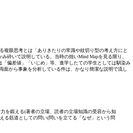
ている複眼思考とは「ありきたりの常識や紋切り型の考え方にと
いて説明している。当時の拙いMind Mapを見る限り、
は「偏差値」「いじめ」等、進学したての学生としては馴染み
果の両面から事象を分析している件は、かなり簡潔な説明で流し
思考力を鍛える(著者の立場、読者の立場知識の受容から知
―考える筋道としての問い(問いを立てる「なぜ」という問