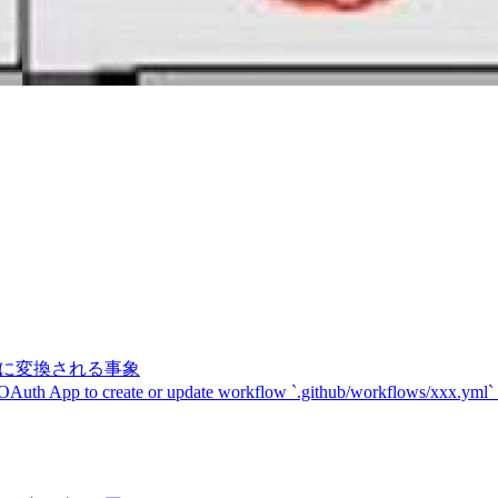
記号に変換される事象
 OAuth App to create or update workflow `.github/workflows/xxx.yml`