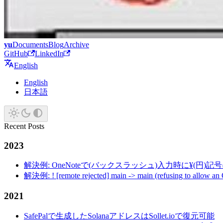
yu
Documents
Blog
Archive
GitHub
LinkedIn
English
English
日本語
Recent Posts
2023
解決例: OneNoteで(バックスラッシュ)入力時に¥(円)
解決例: ! [remote rejected] main -> main (refusing to allow an
2021
SafePalで生成したSolanaアドレスはSollet.ioで復元可能