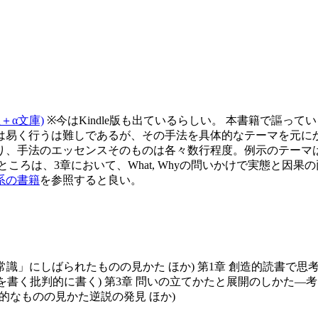
＋α文庫)
※今はKindle版も出ているらしい。 本書籍で謳っ
易く行うは難しであるが、その手法を具体的なテーマを元にかみ砕
り、手法のエッセンスそのものは各々数行程度。例示のテーマ
ころは、3章において、What, Whyの問いかけで実態と因
系の書籍
を参照すると良い。
常識」にしばられたものの見かた ほか) 第1章 創造的読書で
章を書く批判的に書く) 第3章 問いの立てかたと展開のしかた
論的なものの見かた逆説の発見 ほか)