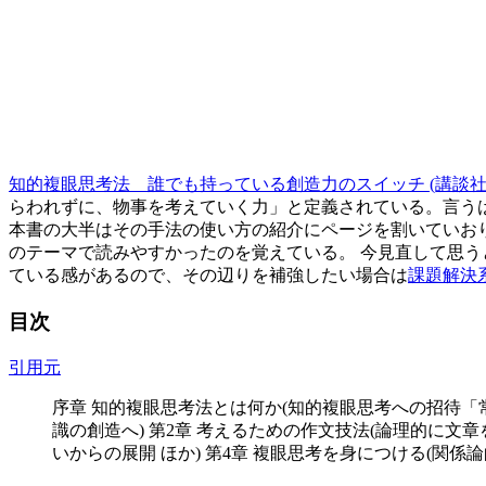
知的複眼思考法 誰でも持っている創造力のスイッチ (講談社
らわれずに、物事を考えていく力」と定義されている。言うは
本書の大半はその手法の使い方の紹介にページを割いていお
のテーマで読みやすかったのを覚えている。 今見直して思うと
ている感があるので、その辺りを補強したい場合は
課題解決
目次
引用元
序章 知的複眼思考法とは何か(知的複眼思考への招待「
識の創造へ) 第2章 考えるための作文技法(論理的に文
いからの展開 ほか) 第4章 複眼思考を身につける(関係