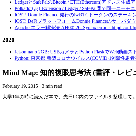
LedgerとSafePalのBitcoin / ETH(Ethereum)アドレス生
Polkadot{.js} Extension / Ledger / Safe
IOST: Donnie Finance 発行のiwBTCトークンのステ
IOST: DeFiプラットフォームDonnie Financeの
Apache エラー解決法 AH00526: Syntax error ~ httpd.conf:Invalid c
2020
Jetson nano 2GB: USBカメラとPython FlaskでWeb
Python: 東京都 新型コロナウイルス(COVID-19)
Mind Map: 知的複眼思考法 (書評・レビ
February 19, 2015
·
3 min read
大学1年の時に読んだ本で、先日PC内のファイルを整理していたら