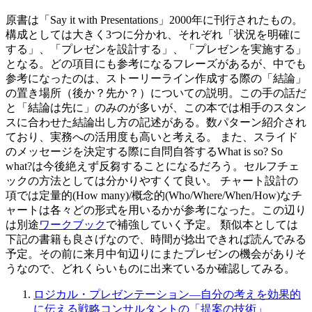
原書は「Say it with Presentations」2000年に刊行されたもの。
構成としては大きく3つに分かれ、それぞれ「状況を明確に
する」、「プレゼンを設計する」、「プレゼンを実施する」
となる。どの項目にも参考になるフレーズがあるが、中でも
参考になったのは、ストーリーライン作成する際の「結論」
の置き場所（後か？先か？）についての説明。この手の話だ
と「結論は先に」のみのが多いが、この本では相手のスタン
スに合わせた結論出し方の記述がある。数パターン紹介され
ており、実務への活用度も高いと考える。 また、スライド
のメッセージを決定する際に自問自答するWhat is so? So
what?は今後絶えず反芻することになるだろう。セルフチェ
ックの方法としては分かりやすくて良い。 チャート設計の
項では定量的(How many)/概念的(Who/Where/When/How)なチ
ャートは各々どの形式を用いるかが参考になった。この辺り
は別途
ワークブック
で補強していく予定。 類似本としては
下記の書籍も良さげなので、時間が捻出できれば読んでみる
予定。その前に来月中旬辺りにまたプレゼンの機会がありそ
うなので、どれくらいものに出来ているか確認してみる。
ロジカル・プレゼンテーション―自分の考えを効果的
に伝える戦略コンサルタントの「提案の技術」