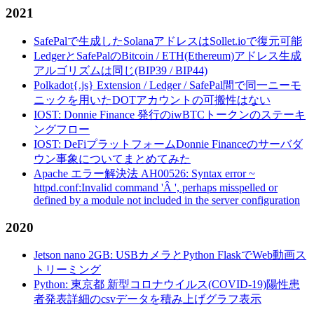
2021
SafePalで生成したSolanaアドレスはSollet.ioで復元可能
LedgerとSafePalのBitcoin / ETH(Ethereum)アドレス生成
アルゴリズムは同じ(BIP39 / BIP44)
Polkadot{.js} Extension / Ledger / SafePal間で同一ニーモ
ニックを用いたDOTアカウントの可搬性はない
IOST: Donnie Finance 発行のiwBTCトークンのステーキ
ングフロー
IOST: DeFiプラットフォームDonnie Financeのサーバダ
ウン事象についてまとめてみた
Apache エラー解決法 AH00526: Syntax error ~
httpd.conf:Invalid command 'Â ', perhaps misspelled or
defined by a module not included in the server configuration
2020
Jetson nano 2GB: USBカメラとPython FlaskでWeb動画ス
トリーミング
Python: 東京都 新型コロナウイルス(COVID-19)陽性患
者発表詳細のcsvデータを積み上げグラフ表示