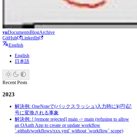
yu
Documents
Blog
Archive
GitHub
LinkedIn
English
English
日本語
Recent Posts
2023
解決例: OneNoteで(バックスラッシュ)入力時に¥(円)記
号に変換される事象
解決例: ! [remote rejected] main -> main (refusing to allow
an OAuth App to create or update workflow
`.github/workflows/xxx.yml` without `workflow` scope)