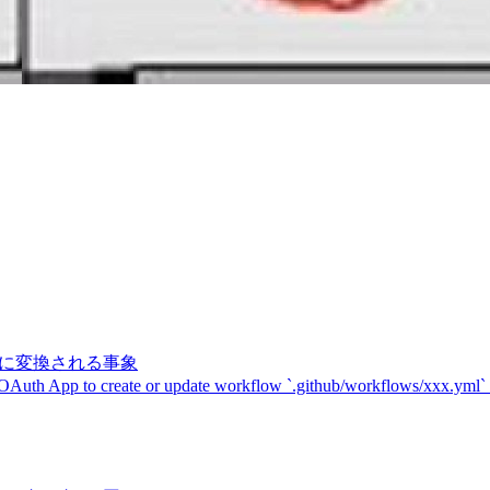
記号に変換される事象
 OAuth App to create or update workflow `.github/workflows/xxx.yml`