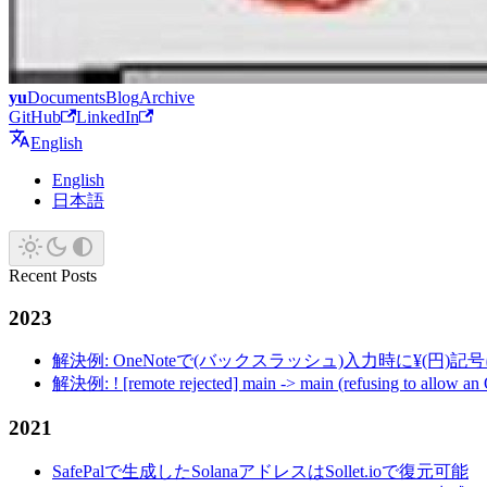
yu
Documents
Blog
Archive
GitHub
LinkedIn
English
English
日本語
Recent Posts
2023
解決例: OneNoteで(バックスラッシュ)入力時に¥(円)
解決例: ! [remote rejected] main -> main (refusing to allow an
2021
SafePalで生成したSolanaアドレスはSollet.ioで復元可能