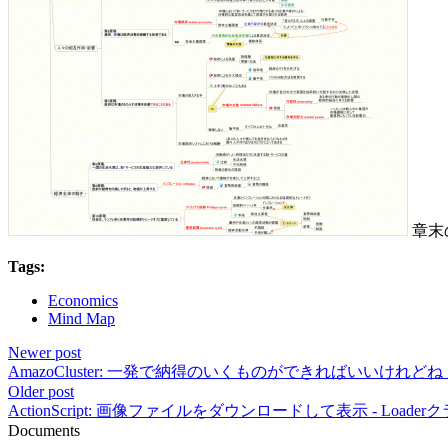
章末
Tags:
Economics
Mind Map
Newer post
AmazoCluster: 一発で納得のいくものができればいいけれど
Older post
ActionScript: 画像ファイルをダウンロードして表示 - Loader
Documents