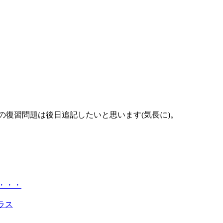
の復習問題は後日追記したいと思います(気長に)。
ね・・・
クラス