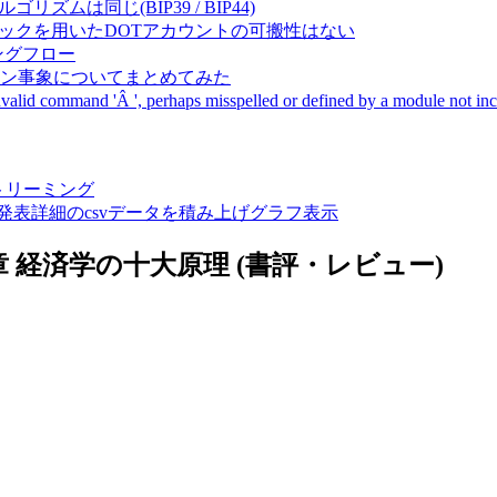
成アルゴリズムは同じ(BIP39 / BIP44)
Pal間で同一ニーモニックを用いたDOTアカウントの可搬性はない
ーキングフロー
サーバダウン事象についてまとめてみた
ommand 'Â ', perhaps misspelled or defined by a module not includ
動画ストリーミング
陽性患者発表詳細のcsvデータを積み上げグラフ表示
第1章 経済学の十大原理 (書評・レビュー)