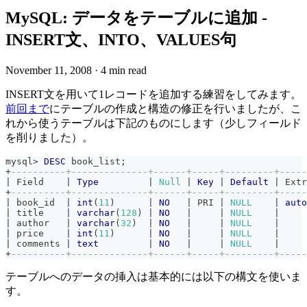
MySQL: データをテーブルに追加 -
INSERT文、INTO、VALUES句
November 11, 2008
·
4 min read
INSERT文を用いて1レコードを追加する練習をしてみます。
前回まで
にテーブルの作成と構造の修正を行いましたが、こ
れから使うテーブルは下記のものにします（少しフィールド
を削りました）。
mysql
>
DESC
 book_list
;
+
----------+--------------+------+-----+---------+-----
|
 Field    
|
Type
|
Null
|
Key
|
Default
|
 Extr
+
----------+--------------+------+-----+---------+-----
|
 book_id  
|
int
(
11
)
|
NO
|
 PRI 
|
NULL
|
auto
|
 title    
|
varchar
(
128
)
|
NO
|
|
NULL
|
|
 author   
|
varchar
(
32
)
|
NO
|
|
NULL
|
|
 price    
|
int
(
11
)
|
NO
|
|
NULL
|
|
 comments 
|
text
|
NO
|
|
NULL
|
+
----------+--------------+------+-----+---------+-----
テーブルへのデータの挿入は基本的には以下の構文を使いま
す。