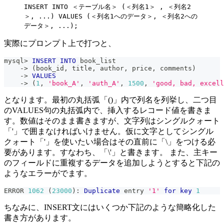
INSERT INTO ＜テーブル名＞ (＜列名1＞ , ＜列名2
＞, ...) VALUES (＜列名1へのデータ＞, ＜列名2への
データ＞, ...);
実際にプロンプト上で打つと、
mysql
>
INSERT
INTO
 book_list
-
>
(
book_id
,
 title
,
 author
,
 price
,
 comments
)
-
>
VALUES
-
>
(
1
,
'book_A'
,
'auth_A'
,
1500
,
'good, bad, excell
となります。最初の丸括弧「()」内で列名を列挙し、二つ目
のVALUES句の丸括弧内で、挿入するレコード値を書きま
す。数値はそのまま書きますが、文字列はシングルクォート
「'」で囲まなければいけません。仮に文字としてシングル
クォート「'」を使いたい場合はその直前に「\」をつける必
要があります。すなわち、「\'」と書きます。 また、主キー
のフィールドに重複するデータを追加しようとすると下記の
ようなエラーがでます。
ERROR 
1062
(
23000
)
: 
Duplicate
 entry 
'1'
for
key
1
ちなみに、INSERT文にはいくつか下記のような簡略化した
書き方があります。