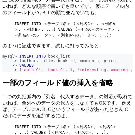
いれば、どんな順序で書いても良いです。 仮にテーブル内
のフィールドがA, B, Cの順で並んでいても、
INSERT INTO ＜テーブル名＞ (＜列名C＞ , ＜列名A
＞, ＜列名B＞, ...) VALUES (＜列名Cへのデータ＞ ,
＜列名Aへのデータ＞, ＜列名Bへのデータ＞, ...);
のように記述できます。試しに打ってみると、
mysql
>
INSERT
INTO
 book_list
-
>
(
author
,
 title
,
 book_id
,
 comments
,
 price
)
-
>
VALUES
-
>
(
'auth_C'
,
'book_C'
,
3
,
'interesting, amazing'
,
一部のフィールド値の挿入を省略
二つの丸括弧内の「列名―代入するデータ」の対応が取れて
いれば、全列へのデータの代入をしなくてもOKです。 例え
ば、テーブルにA, B, CというフィールドがあったときA, C
だけにデータを追加するには、
INSERT INTO ＜テーブル名＞ (＜列名A＞, ＜列名C＞
, ...) VALUES (＜列名A＞, ＜列名C＞, ...);