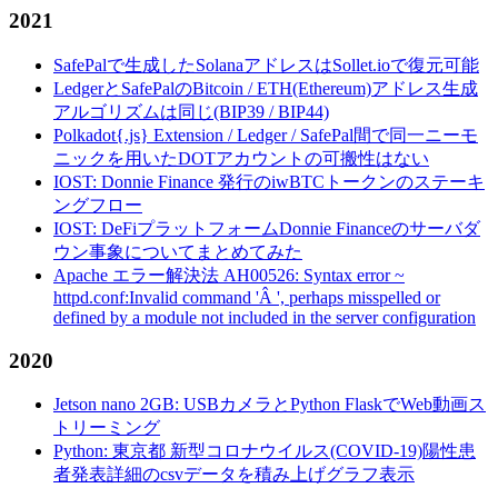
2021
SafePalで生成したSolanaアドレスはSollet.ioで復元可能
LedgerとSafePalのBitcoin / ETH(Ethereum)アドレス生成
アルゴリズムは同じ(BIP39 / BIP44)
Polkadot{.js} Extension / Ledger / SafePal間で同一ニーモ
ニックを用いたDOTアカウントの可搬性はない
IOST: Donnie Finance 発行のiwBTCトークンのステーキ
ングフロー
IOST: DeFiプラットフォームDonnie Financeのサーバダ
ウン事象についてまとめてみた
Apache エラー解決法 AH00526: Syntax error ~
httpd.conf:Invalid command 'Â ', perhaps misspelled or
defined by a module not included in the server configuration
2020
Jetson nano 2GB: USBカメラとPython FlaskでWeb動画ス
トリーミング
Python: 東京都 新型コロナウイルス(COVID-19)陽性患
者発表詳細のcsvデータを積み上げグラフ表示