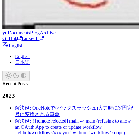
yu
Documents
Blog
Archive
GitHub
LinkedIn
English
English
日本語
Recent Posts
2023
解決例: OneNoteで(バックスラッシュ)入力時に¥(円)記
号に変換される事象
解決例: ! [remote rejected] main -> main (refusing to allow
an OAuth App to create or update workflow
`.github/workflows/xxx.yml` without `workflow` scope)