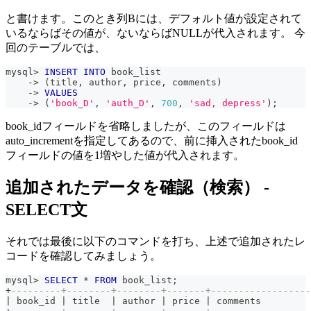
と書けます。このとき列Bには、デフォルト値が設定されて
いるならばその値が、ないならばNULLが代入されます。 今
回のテーブルでは、
mysql
>
INSERT
INTO
 book_list
-
>
(
title
,
 author
,
 price
,
 comments
)
-
>
VALUES
-
>
(
'book_D'
,
'auth_D'
,
700
,
'sad, depress'
)
;
book_idフィールドを省略しましたが、このフィールドは
auto_incrementを指定してあるので、前に挿入されたbook_id
フィールドの値を1増やした値が代入されます。
追加されたデータを確認（検索） -
SELECT文
それでは最後に以下のコマンドを打ち、上述で追加されたレ
コードを確認してみましょう。
mysql
>
SELECT
*
FROM
 book_list
;
+
---------+--------+--------+-------+------------------
|
 book_id 
|
 title  
|
 author 
|
 price 
|
 comments         