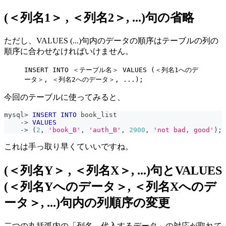
(＜列名1＞ , ＜列名2＞, ...)句の省略
ただし、VALUES (...)句内のデータの順序はテーブルの列の
順序に合わせなければいけません。
INSERT INTO ＜テーブル名＞ VALUES (＜列名1へのデ
ータ＞, ＜列名2へのデータ＞, ...);
今回のテーブルに使ってみると、
mysql
>
INSERT
INTO
 book_list
-
>
VALUES
-
>
(
2
,
'book_B'
,
'auth_B'
,
2900
,
'not bad, good'
)
;
これは手っ取り早くていいですね。
(＜列名Y＞ , ＜列名X＞, ...)句とVALUES
(＜列名Yへのデータ＞, ＜列名Xへのデ
ータ＞, ...)句内の列順序の変更
二つの丸括弧内の「列名―代入するデータ」の対応が取れて