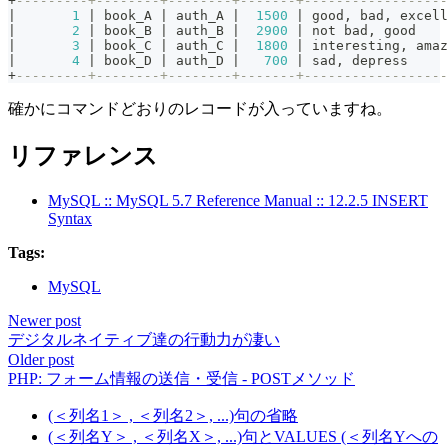
+
---------+--------+--------+-------+------------------
|
1
|
 book_A 
|
 auth_A 
|
1500
|
 good
,
 bad
,
 excell
|
2
|
 book_B 
|
 auth_B 
|
2900
|
not
 bad
,
 good    
|
3
|
 book_C 
|
 auth_C 
|
1800
|
 interesting
,
 amaz
|
4
|
 book_D 
|
 auth_D 
|
700
|
 sad
,
 depress     
+
---------+--------+--------+-------+------------------
確かにコマンドどおりのレコードが入っていますね。
リファレンス
MySQL :: MySQL 5.7 Reference Manual :: 12.2.5 INSERT
Syntax
Tags:
MySQL
Newer post
デジタルネイティブ達の行動力が凄い
Older post
PHP: フォーム情報の送信・受信 - POSTメソッド
(＜列名1＞ , ＜列名2＞, ...)句の省略
(＜列名Y＞ , ＜列名X＞, ...)句とVALUES (＜列名Yへの