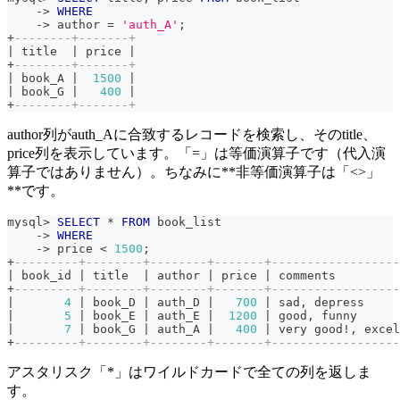
-
>
WHERE
-
>
 author 
=
'auth_A'
;
+
--------+-------+
|
 title  
|
 price 
|
+
--------+-------+
|
 book_A 
|
1500
|
|
 book_G 
|
400
|
+
--------+-------+
author列がauth_Aに合致するレコードを検索し、そのtitle、
price列を表示しています。「=」は等価演算子です（代入演
算子ではありません）。ちなみに**非等価演算子は「<>」
**です。
mysql
>
SELECT
*
FROM
 book_list
-
>
WHERE
-
>
 price 
<
1500
;
+
---------+--------+--------+-------+------------------
|
 book_id 
|
 title  
|
 author 
|
 price 
|
 comments         
+
---------+--------+--------+-------+------------------
|
4
|
 book_D 
|
 auth_D 
|
700
|
 sad
,
 depress     
|
5
|
 book_E 
|
 auth_E 
|
1200
|
 good
,
 funny      
|
7
|
 book_G 
|
 auth_A 
|
400
|
 very good
!
,
 excel
+
---------+--------+--------+-------+------------------
アスタリスク「*」はワイルドカードで全ての列を返しま
す。