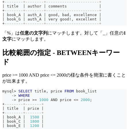
+
--------+--------+-----------------------+
|
 title  
|
 author 
|
 comments              
|
+
--------+--------+-----------------------+
|
 book_A 
|
 auth_A 
|
 good
,
 bad
,
 excellence 
|
|
 book_G 
|
 auth_A 
|
 very good
!
,
 excellent 
|
+
--------+--------+-----------------------+
「%」は
任意の文字列
にマッチします。対して「_」任意の
1
文字
にマッチします。
比較範囲の指定 - BETWEENキーワー
ド
price >= 1000 AND price <= 2000の様な条件を簡潔に書くこと
が出来ます。
mysql
>
SELECT
 title
,
 price 
FROM
 book_list
-
>
WHERE
-
>
 price 
>=
1000
AND
 price 
<=
2000
;
+
--------+-------+
|
 title  
|
 price 
|
+
--------+-------+
|
 book_A 
|
1500
|
|
 book_C 
|
1800
|
|
 book_E 
|
1200
|