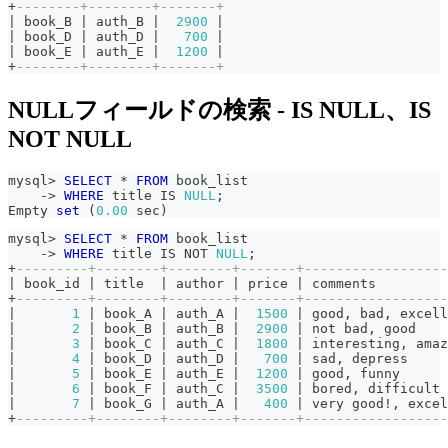
+
--------+--------+-------+
|
 book_B 
|
 auth_B 
|
2900
|
|
 book_D 
|
 auth_D 
|
700
|
|
 book_E 
|
 auth_E 
|
1200
|
+
--------+--------+-------+
NULLフィールドの検索 - IS NULL、IS
NOT NULL
mysql
>
SELECT
*
FROM
 book_list
-
>
WHERE
 title 
IS
NULL
;
Empty 
set
(
0.00
 sec
)
mysql
>
SELECT
*
FROM
 book_list
-
>
WHERE
 title 
IS
NOT
NULL
;
+
---------+--------+--------+-------+------------------
|
 book_id 
|
 title  
|
 author 
|
 price 
|
 comments         
+
---------+--------+--------+-------+------------------
|
1
|
 book_A 
|
 auth_A 
|
1500
|
 good
,
 bad
,
 excell
|
2
|
 book_B 
|
 auth_B 
|
2900
|
not
 bad
,
 good    
|
3
|
 book_C 
|
 auth_C 
|
1800
|
 interesting
,
 amaz
|
4
|
 book_D 
|
 auth_D 
|
700
|
 sad
,
 depress     
|
5
|
 book_E 
|
 auth_E 
|
1200
|
 good
,
 funny      
|
6
|
 book_F 
|
 auth_C 
|
3500
|
 bored
,
 difficult 
|
7
|
 book_G 
|
 auth_A 
|
400
|
 very good
!
,
 excel
+
---------+--------+--------+-------+------------------