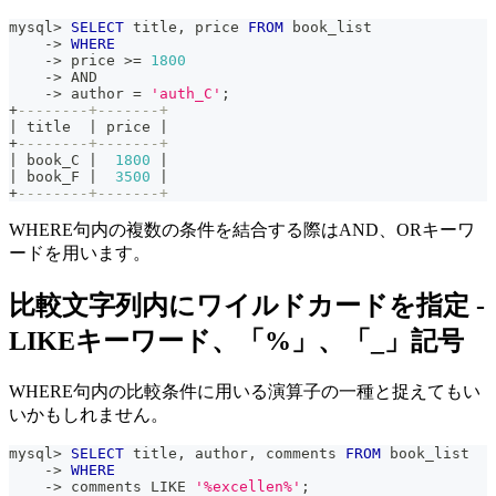
mysql
>
SELECT
 title
,
 price 
FROM
 book_list
-
>
WHERE
-
>
 price 
>=
1800
-
>
AND
-
>
 author 
=
'auth_C'
;
+
--------+-------+
|
 title  
|
 price 
|
+
--------+-------+
|
 book_C 
|
1800
|
|
 book_F 
|
3500
|
+
--------+-------+
WHERE句内の複数の条件を結合する際はAND、ORキーワ
ードを用います。
比較文字列内にワイルドカードを指定 -
LIKEキーワード、「%」、「_」記号
WHERE句内の比較条件に用いる演算子の一種と捉えてもい
いかもしれません。
mysql
>
SELECT
 title
,
 author
,
 comments 
FROM
 book_list
-
>
WHERE
-
>
 comments 
LIKE
'%excellen%'
;