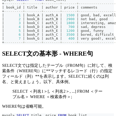
+
---------+--------+--------+-------+------------------
|
 book_id 
|
 title  
|
 author 
|
 price 
|
 comments         
+
---------+--------+--------+-------+------------------
|
1
|
 book_A 
|
 auth_A 
|
1500
|
 good
,
 bad
,
 excell
|
2
|
 book_B 
|
 auth_B 
|
2900
|
not
 bad
,
 good    
|
3
|
 book_C 
|
 auth_C 
|
1800
|
 interesting
,
 amaz
|
4
|
 book_D 
|
 auth_D 
|
700
|
 sad
,
 depress     
|
5
|
 book_E 
|
 auth_E 
|
1200
|
 good
,
 funny      
|
6
|
 book_F 
|
 auth_C 
|
3500
|
 bored
,
 difficult 
|
7
|
 book_G 
|
 auth_A 
|
400
|
 very good
!
,
 excel
+
---------+--------+--------+-------+------------------
SELECT文の基本形 - WHERE句
SELECT文では指定したテーブル（FROM句）に対して、検
索条件（WHERE句）に**マッチするレコード（行）の指定
フィールド（列）**を表示します。SELECTに続くのは列
名、と覚えましょう。以下、具体例。
SELECT ＜列名1＞[, ＜列名2＞, ...] FROM ＜テー
ブル名＞ WHERE ＜検索条件＞;
WHERE句は省略可能。
mysql
>
SELECT
 title
,
 price 
FROM
 book_list