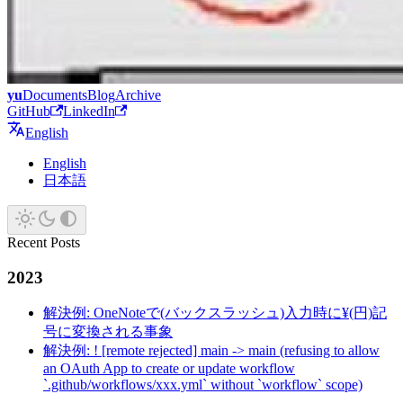
yu
Documents
Blog
Archive
GitHub
LinkedIn
English
English
日本語
Recent Posts
2023
解決例: OneNoteで(バックスラッシュ)入力時に¥(円)記
号に変換される事象
解決例: ! [remote rejected] main -> main (refusing to allow
an OAuth App to create or update workflow
`.github/workflows/xxx.yml` without `workflow` scope)