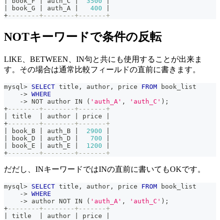
|
 book_F 
|
 auth_C 
|
3500
|
|
 book_G 
|
 auth_A 
|
400
|
+
--------+--------+-------+
NOTキーワードで条件の反転
LIKE、BETWEEN、IN句と共にも使用することが出来ま
す。その場合は通常比較フィールドの直前に書きます。
mysql
>
SELECT
 title
,
 author
,
 price 
FROM
 book_list
-
>
WHERE
-
>
NOT
 author 
IN
(
'auth_A'
,
'auth_C'
)
;
+
--------+--------+-------+
|
 title  
|
 author 
|
 price 
|
+
--------+--------+-------+
|
 book_B 
|
 auth_B 
|
2900
|
|
 book_D 
|
 auth_D 
|
700
|
|
 book_E 
|
 auth_E 
|
1200
|
+
--------+--------+-------+
だだし、INキーワードではINの直前に書いてもOKです。
mysql
>
SELECT
 title
,
 author
,
 price 
FROM
 book_list
-
>
WHERE
-
>
 author 
NOT
IN
(
'auth_A'
,
'auth_C'
)
;
+
--------+--------+-------+
|
 title  
|
 author 
|
 price 
|