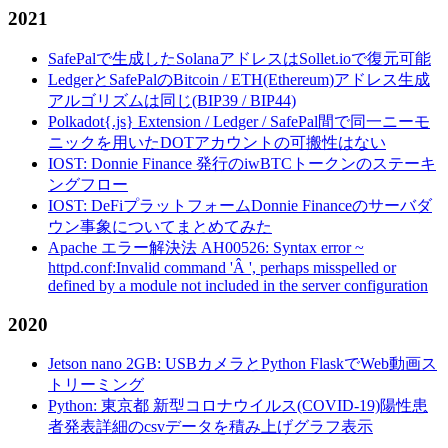
2021
SafePalで生成したSolanaアドレスはSollet.ioで復元可能
LedgerとSafePalのBitcoin / ETH(Ethereum)アドレス生成
アルゴリズムは同じ(BIP39 / BIP44)
Polkadot{.js} Extension / Ledger / SafePal間で同一ニーモ
ニックを用いたDOTアカウントの可搬性はない
IOST: Donnie Finance 発行のiwBTCトークンのステーキ
ングフロー
IOST: DeFiプラットフォームDonnie Financeのサーバダ
ウン事象についてまとめてみた
Apache エラー解決法 AH00526: Syntax error ~
httpd.conf:Invalid command 'Â ', perhaps misspelled or
defined by a module not included in the server configuration
2020
Jetson nano 2GB: USBカメラとPython FlaskでWeb動画ス
トリーミング
Python: 東京都 新型コロナウイルス(COVID-19)陽性患
者発表詳細のcsvデータを積み上げグラフ表示