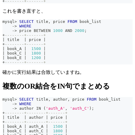
+
--------+-------+
これを書き直すと、
mysql
>
SELECT
 title
,
 price 
FROM
 book_list
-
>
WHERE
-
>
 price 
BETWEEN
1000
AND
2000
;
+
--------+-------+
|
 title  
|
 price 
|
+
--------+-------+
|
 book_A 
|
1500
|
|
 book_C 
|
1800
|
|
 book_E 
|
1200
|
+
--------+-------+
確かに実行結果は合致していますね。
複数のOR結合をIN句でまとめる
mysql
>
SELECT
 title
,
 author
,
 price 
FROM
 book_list
-
>
WHERE
-
>
 author 
IN
(
'auth_A'
,
'auth_C'
)
;
+
--------+--------+-------+
|
 title  
|
 author 
|
 price 
|
+
--------+--------+-------+
|
 book_A 
|
 auth_A 
|
1500
|
|
 book_C 
|
 auth_C 
|
1800
|