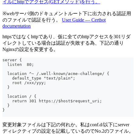
イルにhttpでアクセス(GETメソッド)を行う。
※webサーバ側のドキュメントルート下に出力される認証用
のファイルで認証を行う。
User Guide — Certbot
documentation
httpsではなくhttpであり、仮に全てのhttpアクセスを301リダ
イレクトしている場合は認証が失敗する為、下記の通り
Nginxの設定を変更する。
server {
  listen  80;
  location ^~ /.well-known/acme-challenge/ {
    default_type "text/plain";
    root /xxx/yyy;
  }
  location / {
    return 301 https://$host$request_uri;
  }
}
変更対象ファイルは下記の何れか。私はconf.d/以下にserver
ディレクティブの設定を記載しているのでNo.2のファイル。