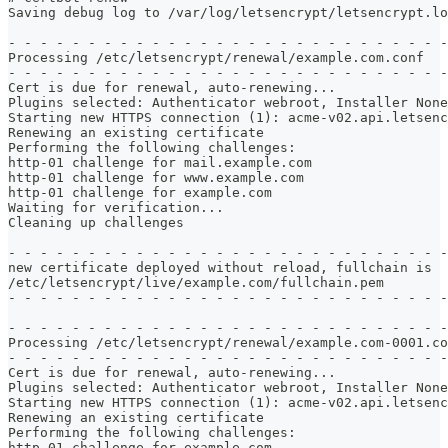
Saving debug log to /var/log/letsencrypt/letsencrypt.lo
- - - - - - - - - - - - - - - - - - - - - - - - - - - -
Processing /etc/letsencrypt/renewal/example.com.conf
- - - - - - - - - - - - - - - - - - - - - - - - - - - -
Cert is due for renewal, auto-renewing...
Plugins selected: Authenticator webroot, Installer None
Starting new HTTPS connection (1): acme-v02.api.letsenc
Renewing an existing certificate
Performing the following challenges:
http-01 challenge for mail.example.com
http-01 challenge for www.example.com
http-01 challenge for example.com
Waiting for verification...
Cleaning up challenges
- - - - - - - - - - - - - - - - - - - - - - - - - - - -
new certificate deployed without reload, fullchain is
/etc/letsencrypt/live/example.com/fullchain.pem
- - - - - - - - - - - - - - - - - - - - - - - - - - - -
- - - - - - - - - - - - - - - - - - - - - - - - - - - -
Processing /etc/letsencrypt/renewal/example.com-0001.co
- - - - - - - - - - - - - - - - - - - - - - - - - - - -
Cert is due for renewal, auto-renewing...
Plugins selected: Authenticator webroot, Installer None
Starting new HTTPS connection (1): acme-v02.api.letsenc
Renewing an existing certificate
Performing the following challenges:
http-01 challenge for example.com