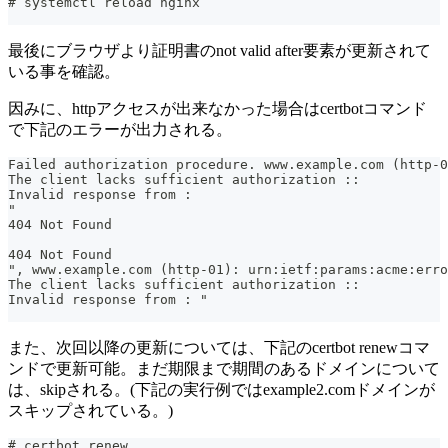
# systemctl reload nginx
最後にブラウザより証明書のnot valid after要素が更新されて
いる事を確認。
因みに、httpアクセスが出来なかった場合はcertbotコマンド
で下記のエラーが出力される。
Failed authorization procedure. www.example.com (http-0
The client lacks sufficient authorization :: 
Invalid response from : 
"
404 Not Found
404 Not Found
", www.example.com (http-01): urn:ietf:params:acme:erro
The client lacks sufficient authorization :: 
Invalid response from : "
また、次回以降の更新については、下記のcertbot renewコマ
ンドで更新可能。まだ期限まで期間のあるドメインについて
は、skipされる。(下記の実行例ではexample2.comドメインが
スキップされている。)
# certbot renew