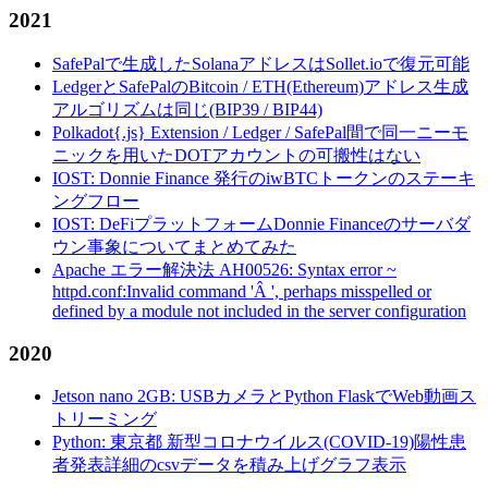
2021
SafePalで生成したSolanaアドレスはSollet.ioで復元可能
LedgerとSafePalのBitcoin / ETH(Ethereum)アドレス生成
アルゴリズムは同じ(BIP39 / BIP44)
Polkadot{.js} Extension / Ledger / SafePal間で同一ニーモ
ニックを用いたDOTアカウントの可搬性はない
IOST: Donnie Finance 発行のiwBTCトークンのステーキ
ングフロー
IOST: DeFiプラットフォームDonnie Financeのサーバダ
ウン事象についてまとめてみた
Apache エラー解決法 AH00526: Syntax error ~
httpd.conf:Invalid command 'Â ', perhaps misspelled or
defined by a module not included in the server configuration
2020
Jetson nano 2GB: USBカメラとPython FlaskでWeb動画ス
トリーミング
Python: 東京都 新型コロナウイルス(COVID-19)陽性患
者発表詳細のcsvデータを積み上げグラフ表示