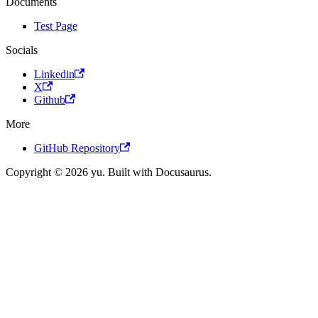
Documents
Test Page
Socials
Linkedin
X
Github
More
GitHub Repository
Copyright © 2026 yu. Built with Docusaurus.