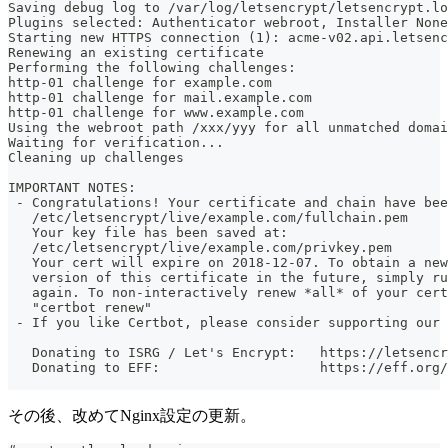
Saving debug log to /var/log/letsencrypt/letsencrypt.lo
Plugins selected: Authenticator webroot, Installer None
Starting new HTTPS connection (1): acme-v02.api.letsenc
Renewing an existing certificate
Performing the following challenges:
http-01 challenge for example.com
http-01 challenge for mail.example.com
http-01 challenge for www.example.com
Using the webroot path /xxx/yyy for all unmatched domai
Waiting for verification...
Cleaning up challenges
IMPORTANT NOTES:
 - Congratulations! Your certificate and chain have bee
   /etc/letsencrypt/live/example.com/fullchain.pem
   Your key file has been saved at:
   /etc/letsencrypt/live/example.com/privkey.pem
   Your cert will expire on 2018-12-07. To obtain a new
   version of this certificate in the future, simply ru
   again. To non-interactively renew *all* of your cert
   "certbot renew"
 - If you like Certbot, please consider supporting our 
   Donating to ISRG / Let's Encrypt:   https://letsencr
   Donating to EFF:                    https://eff.org/
その後、改めてNginx設定の更新。