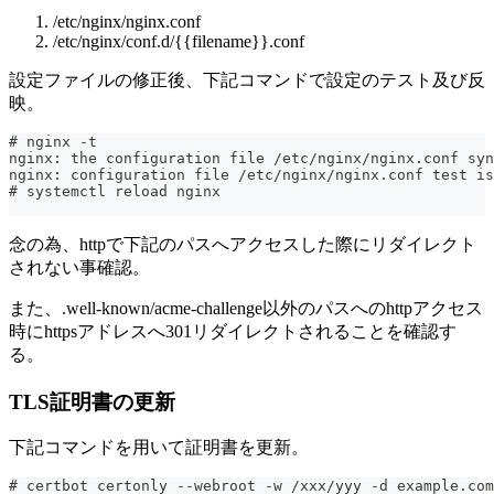
/etc/nginx/nginx.conf
/etc/nginx/conf.d/{{filename}}.conf
設定ファイルの修正後、下記コマンドで設定のテスト及び反
映。
# nginx -t
nginx: the configuration file /etc/nginx/nginx.conf syn
nginx: configuration file /etc/nginx/nginx.conf test is
# systemctl reload nginx
念の為、httpで下記のパスへアクセスした際にリダイレクト
されない事確認。
また、.well-known/acme-challenge以外のパスへのhttpアクセス
時にhttpsアドレスへ301リダイレクトされることを確認す
る。
TLS証明書の更新
下記コマンドを用いて証明書を更新。
# certbot certonly --webroot -w /xxx/yyy -d example.com