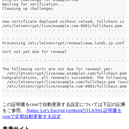
Waiting for verification...
Cleaning up challenges
- - - - - - - - - - - - - - - - - - - - - - - - - - - -
new certificate deployed without reload, fullchain is
/etc/letsencrypt/live/example.com-0001/fullchain.pem
- - - - - - - - - - - - - - - - - - - - - - - - - - - -
- - - - - - - - - - - - - - - - - - - - - - - - - - - -
Processing /etc/letsencrypt/renewal/www.lundi.jp.conf
- - - - - - - - - - - - - - - - - - - - - - - - - - - -
Cert not yet due for renewal
- - - - - - - - - - - - - - - - - - - - - - - - - - - -
The following certs are not due for renewal yet:
  /etc/letsencrypt/live/www.example2.com/fullchain.pem 
Congratulations, all renewals succeeded. The following 
  /etc/letsencrypt/live/example.com/fullchain.pem (succ
  /etc/letsencrypt/live/example.com-0001/fullchain.pem 
- - - - - - - - - - - - - - - - - - - - - - - - - - - -
この証明書をcronで自動更新する設定については下記の記事
をご参照。
Nginx: Let’s Encrypt (certbot)のTLS/SSL証明書を
cronで定期自動更新する設定
参考サイト