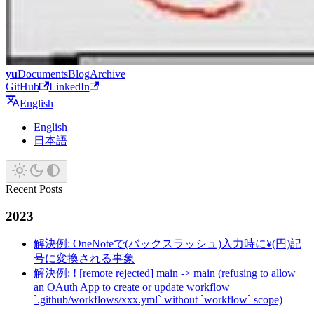
yu
Documents
Blog
Archive
GitHub
LinkedIn
English
English
日本語
Recent Posts
2023
解決例: OneNoteで(バックスラッシュ)入力時に¥(円)記
号に変換される事象
解決例: ! [remote rejected] main -> main (refusing to allow
an OAuth App to create or update workflow
`.github/workflows/xxx.yml` without `workflow` scope)