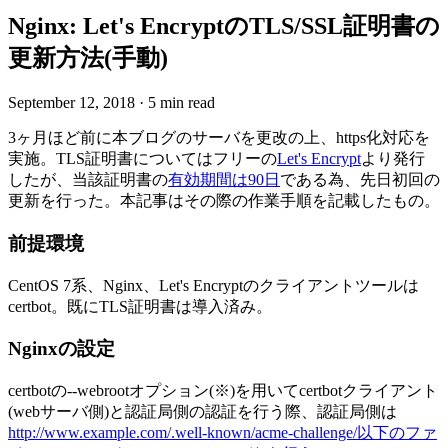
Nginx: Let's EncryptのTLS/SSL証明書の
更新方法(手動)
September 12, 2018
·
5 min read
3ヶ月ほど前に本ブログのサーバを更改の上、https化対応を
実施。TLS証明書についてはフリーの
Let's Encrypt
より発行
したが、当該証明書の
有効期間は90日
である為、先日初回の
更新を行った。本記事はその際の作業手順を記載したもの。
前提環境
CentOS 7系、Nginx、Let's Encryptのクライアントツールは
certbot。既にTLS証明書は導入済み。
Nginxの設定
certbotの--webrootオプション(※)を用いてcertbotクライアント
(webサーバ側)と認証局側の認証を行う際、認証局側は
http://www.example.com/.well-known/acme-challenge/以下のファ