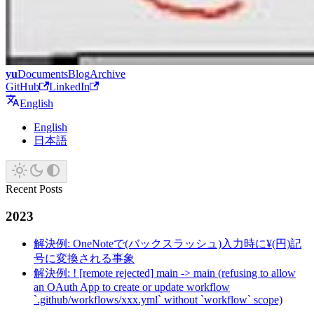
yu
Documents
Blog
Archive
GitHub
LinkedIn
English
English
日本語
Recent Posts
2023
解決例: OneNoteで(バックスラッシュ)入力時に¥(円)記
号に変換される事象
解決例: ! [remote rejected] main -> main (refusing to allow
an OAuth App to create or update workflow
`.github/workflows/xxx.yml` without `workflow` scope)