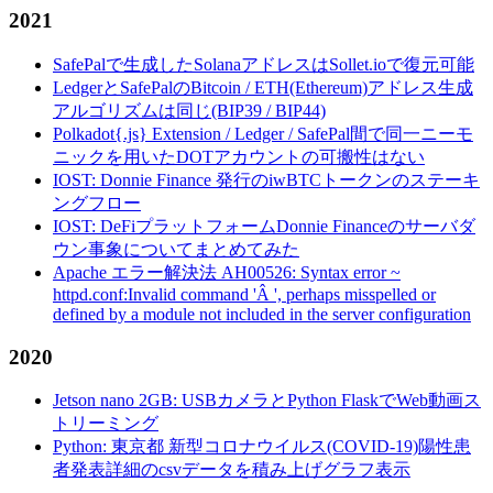
2021
SafePalで生成したSolanaアドレスはSollet.ioで復元可能
LedgerとSafePalのBitcoin / ETH(Ethereum)アドレス生成
アルゴリズムは同じ(BIP39 / BIP44)
Polkadot{.js} Extension / Ledger / SafePal間で同一ニーモ
ニックを用いたDOTアカウントの可搬性はない
IOST: Donnie Finance 発行のiwBTCトークンのステーキ
ングフロー
IOST: DeFiプラットフォームDonnie Financeのサーバダ
ウン事象についてまとめてみた
Apache エラー解決法 AH00526: Syntax error ~
httpd.conf:Invalid command 'Â ', perhaps misspelled or
defined by a module not included in the server configuration
2020
Jetson nano 2GB: USBカメラとPython FlaskでWeb動画ス
トリーミング
Python: 東京都 新型コロナウイルス(COVID-19)陽性患
者発表詳細のcsvデータを積み上げグラフ表示