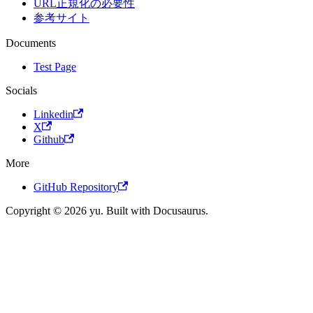
URL正規化の必要性
参考サイト
Documents
Test Page
Socials
Linkedin
X
Github
More
GitHub Repository
Copyright © 2026 yu. Built with Docusaurus.