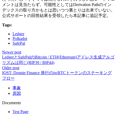
メントは見当たらず。可能性としてはDerivation Pathのイン
デックスの取り方かもとは思いつつ裏とりは出来ていない。
公式サポートの回答結果を受領したら本記事に追記予定。
Tags:
Ledger
Polkadot
SafePal
Newer post
LedgerとSafePalのBitcoin / ETH(Ethereum)アドレス生成アルゴ
リズムは同じ(BIP39 / BIP44)
Older post
IOST: Donnie Finance 発行のiwBTCトークンのステーキング
フロー
事象
原因
Documents
Test Page