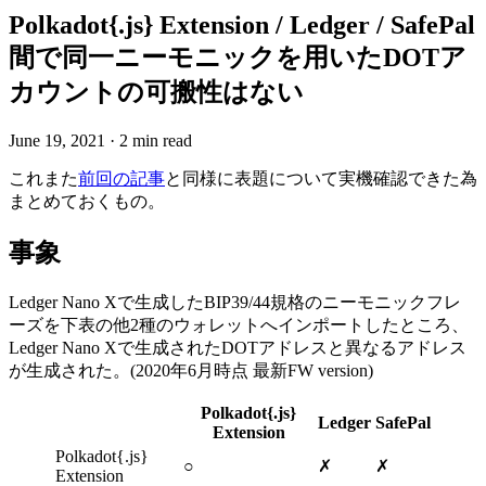
Polkadot{.js} Extension / Ledger / SafePal
間で同一ニーモニックを用いたDOTア
カウントの可搬性はない
June 19, 2021
·
2 min read
これまた
前回の記事
と同様に表題について実機確認できた為
まとめておくもの。
事象
Ledger Nano Xで生成したBIP39/44規格のニーモニックフレ
ーズを下表の他2種のウォレットへインポートしたところ、
Ledger Nano Xで生成されたDOTアドレスと異なるアドレス
が生成された。(2020年6月時点 最新FW version)
Polkadot{.js}
Ledger
SafePal
Extension
Polkadot{.js}
○
✗
✗
Extension