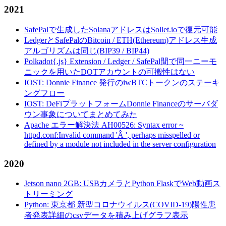
2021
SafePalで生成したSolanaアドレスはSollet.ioで復元可能
LedgerとSafePalのBitcoin / ETH(Ethereum)アドレス生成
アルゴリズムは同じ(BIP39 / BIP44)
Polkadot{.js} Extension / Ledger / SafePal間で同一ニーモ
ニックを用いたDOTアカウントの可搬性はない
IOST: Donnie Finance 発行のiwBTCトークンのステーキ
ングフロー
IOST: DeFiプラットフォームDonnie Financeのサーバダ
ウン事象についてまとめてみた
Apache エラー解決法 AH00526: Syntax error ~
httpd.conf:Invalid command 'Â ', perhaps misspelled or
defined by a module not included in the server configuration
2020
Jetson nano 2GB: USBカメラとPython FlaskでWeb動画ス
トリーミング
Python: 東京都 新型コロナウイルス(COVID-19)陽性患
者発表詳細のcsvデータを積み上げグラフ表示