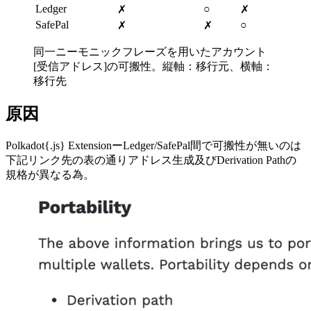
Ledger
○
✗
✗
SafePal
○
✗
✗
同一ニーモニックフレーズを用いたアカウント
[受信アドレス]の可搬性。縦軸：移行元、横軸：
移行先
原因
Polkadot{.js} ExtensionーLedger/SafePal間で可搬性が無いのは
下記リンク先の表の通りアドレス生成及びDerivation Pathの
規格が異なる為。