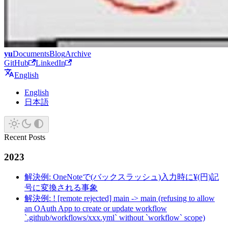
yu
Documents
Blog
Archive
GitHub
LinkedIn
English
English
日本語
Recent Posts
2023
解決例: OneNoteで(バックスラッシュ)入力時に¥(円)記
号に変換される事象
解決例: ! [remote rejected] main -> main (refusing to allow
an OAuth App to create or update workflow
`.github/workflows/xxx.yml` without `workflow` scope)