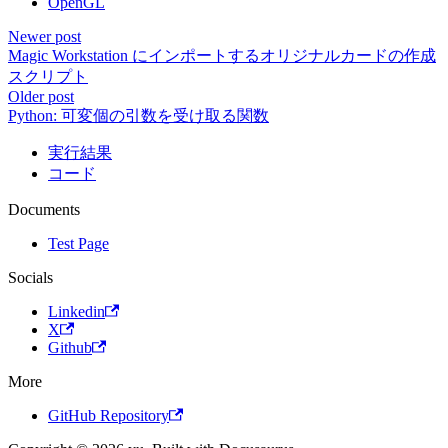
OpenGL
Newer post
Magic Workstation にインポートするオリジナルカードの作成
スクリプト
Older post
Python: 可変個の引数を受け取る関数
実行結果
コード
Documents
Test Page
Socials
Linkedin
X
Github
More
GitHub Repository