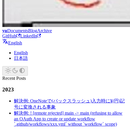
yu
Documents
Blog
Archive
GitHub
LinkedIn
English
English
日本語
Recent Posts
2023
解決例: OneNoteで(バックスラッシュ)入力時に¥(円)記
号に変換される事象
解決例: ! [remote rejected] main -> main (refusing to allow
an OAuth App to create or update workflow
`.github/workflows/xxx.yml` without `workflow` scope)