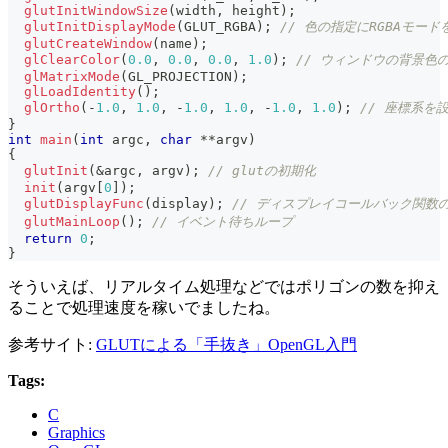
glutInitWindowSize
(
width
,
 height
)
;
glutInitDisplayMode
(
GLUT_RGBA
)
;
// 色の指定にRGBAモード
glutCreateWindow
(
name
)
;
glClearColor
(
0.0
,
0.0
,
0.0
,
1.0
)
;
// ウィンドウの背景色
glMatrixMode
(
GL_PROJECTION
)
;
glLoadIdentity
(
)
;
glOrtho
(
-
1.0
,
1.0
,
-
1.0
,
1.0
,
-
1.0
,
1.0
)
;
// 座標系を
}
int
main
(
int
 argc
,
char
*
*
argv
)
{
glutInit
(
&
argc
,
 argv
)
;
// glutの初期化
init
(
argv
[
0
]
)
;
glutDisplayFunc
(
display
)
;
// ディスプレイコールバック関数
glutMainLoop
(
)
;
// イベント待ちループ
return
0
;
}
そういえば、リアルタイム処理などではポリゴンの数を抑え
ることで処理速度を稼いでましたね。
参考サイト:
GLUTによる「手抜き」OpenGL入門
Tags:
C
Graphics