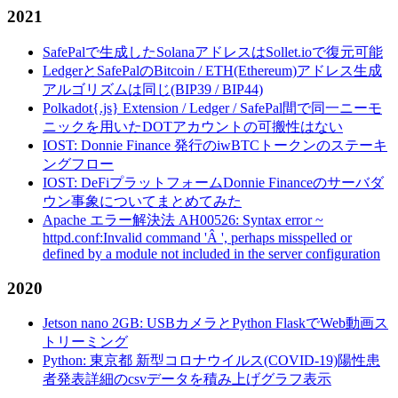
2021
SafePalで生成したSolanaアドレスはSollet.ioで復元可能
LedgerとSafePalのBitcoin / ETH(Ethereum)アドレス生成
アルゴリズムは同じ(BIP39 / BIP44)
Polkadot{.js} Extension / Ledger / SafePal間で同一ニーモ
ニックを用いたDOTアカウントの可搬性はない
IOST: Donnie Finance 発行のiwBTCトークンのステーキ
ングフロー
IOST: DeFiプラットフォームDonnie Financeのサーバダ
ウン事象についてまとめてみた
Apache エラー解決法 AH00526: Syntax error ~
httpd.conf:Invalid command 'Â ', perhaps misspelled or
defined by a module not included in the server configuration
2020
Jetson nano 2GB: USBカメラとPython FlaskでWeb動画ス
トリーミング
Python: 東京都 新型コロナウイルス(COVID-19)陽性患
者発表詳細のcsvデータを積み上げグラフ表示