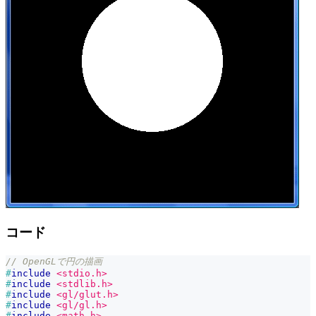
コード
// OpenGLで円の描画
#
include
<stdio.h>
#
include
<stdlib.h>
#
include
<gl/glut.h>
#
include
<gl/gl.h>
#
include
<math.h>