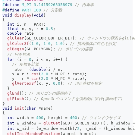
#
define
M_PI
3.14159265358979
// 円周率
#
define
PART
100
// 分割数
void
display
(
void
)
{
int
 i
,
 n 
=
 PART
;
float
 x
,
 y
,
 r 
=
0.5
;
double
 rate
;
glClear
(
GL_COLOR_BUFFER_BIT
)
;
// ウィンドウの背景をglCle
glColor3f
(
1.0
,
1.0
,
1.0
)
;
// 描画物体に白色を設定
glBegin
(
GL_POLYGON
)
;
// ポリゴンの描画
// 円を描画
for
(
i 
=
0
;
 i 
<
 n
;
 i
++
)
{
// 座標を計算
    rate 
=
(
double
)
i 
/
 n
;
    x 
=
 r 
*
cos
(
2.0
*
 M_PI 
*
 rate
)
;
    y 
=
 r 
*
sin
(
2.0
*
 M_PI 
*
 rate
)
;
glVertex3f
(
x
,
 y
,
0.0
)
;
// 頂点座標を指定
}
glEnd
(
)
;
// ポリゴンの描画終了
glFlush
(
)
;
// OpenGLのコマンドを強制的に実行(描画終了)
}
void
init
(
char
*
name
)
{
int
 width 
=
400
,
 height 
=
400
;
// ウィンドウサイズ
int
 w_window 
=
glutGet
(
GLUT_SCREEN_WIDTH
)
,
 h_window 
=
int
 w_mid 
=
(
w_window
-
width
)
/
2
,
 h_mid 
=
(
h_window
-
hei
glutInitWindowPosition
(
w_mid
,
 h_mid
)
;