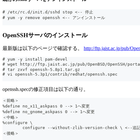
# /etc/rc.d/init.d/sshd stop <-- 停止
# yum -y remove openssh <-- アンインストール
OpenSSHサーバのインストール
最新版は以下のページで確認する。
http://ftp.jaist.ac.jp/pub/
# yum -y install pam-devel
# wget http://ftp.jaist.ac.jp/pub/OpenBSD/OpenSSH/p
# tar zxvf openssh-5.8p1.tar.gz
# vi openssh-5.3p1/contrib/redhat/openssh.spec
openssh.specの修正項目は以下の通り。
＜前略＞
%define no_x11_askpass 0 --> 1へ変更
%define no_gnome_askpass 0 --> 1へ変更
＜中略＞
%configure \
	configure --without-zlib-version-check \ <--追
＜後略＞