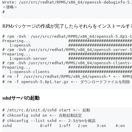
Wrote: /usr/src/redhat/RPMS/x86_64/openssh-debuginfo-5.
＜後略＞
#
RPMパッケージの作成が完了したらそれらをインストールす
# rpm -Uvh  /usr/src/redhat/RPMS/x86_64/openssh-5.8p1-1
Preparing...                ###########################
   1:openssh                ###########################
# rpm -Uvh /usr/src/redhat/RPMS/x86_64/openssh-server-5
Preparing...                ###########################
   1:openssh-server         ###########################
# rpm -Uvh /usr/src/redhat/RPMS/x86_64/openssh-clients-
Preparing...                ###########################
   1:openssh-clients        ###########################
# rm -f  /usr/src/redhat/RPMS/x86_64/openssh-* <-- RP
# rm -f openssh-5.8p1.tar.gz <-- ダウンロードファイルを削除
sshdサーバの起動
# /etc/rc.d/init.d/sshd start <-- 起動
# chkconfig sshd on <-- 自動起動設定
# chkconfig --list sshd <-- 2-5がonを確認
sshd            0:off   1:off   2:on    3:on    4:on   