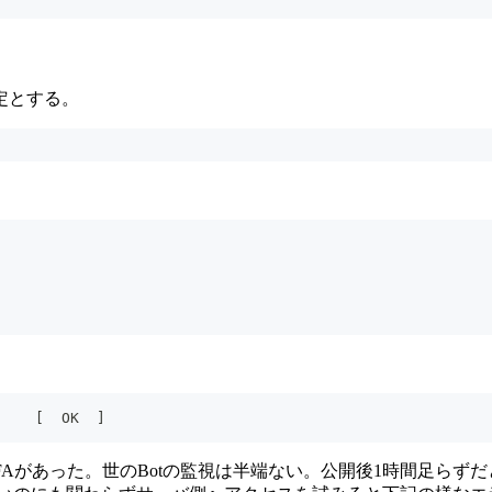
定とする。
に
    [  OK  ]
ら、結構なBFAがあった。世のBotの監視は半端ない。公開後1時間足