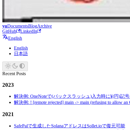
yu
Documents
Blog
Archive
GitHub
LinkedIn
English
English
日本語
Recent Posts
2023
解決例: OneNoteで(バックスラッシュ)入力時に¥(円)
解決例: ! [remote rejected] main -> main (refusing to allow an
2021
SafePalで生成したSolanaアドレスはSollet.ioで復元可能