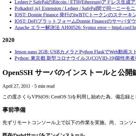
LedgerとSafePalのBitcoin / ETH(Ethereum)アドレス生
Polkadot{.js} Extension / Ledger / Safe
IOST: Donnie Finance 発行のiwBTCトークンのステ
IOST: DeFiプラットフォームDonnie Financeの
Apache エラー解決法 AH00526: Syntax error ~ httpd.conf:Invalid c
2020
Jetson nano 2GB: USBカメラとPython FlaskでWeb
Python: 東京都 新型コロナウイルス(COVID-19)
OpenSSH サーバのインストールと公
April 27, 2011
·
5 min read
この度さくらVPS(OS: CentOS 5)を利用し始めた為、備忘
事前準備
先ずリモートコンソール上で以下の作業を実施。尚、コンソールは
既存のsshdサーバをアンインストール