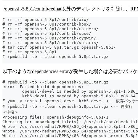
./openssh-5.8p1/contrib/redhat以外のディレクトリを削
# rm -rf openssh-5.8p1/contrib/aix/
# rm -rf openssh-5.8p1/contrib/hpux/
# rm -rf openssh-5.8p1/contrib/caldera/
# rm -rf openssh-5.8p1/contrib/suse/
# rm -rf openssh-5.8p1/contrib/cygwin/
# rm -rf openssh-5.8p1/contrib/solaris/
# tar czvf openssh-5.8p1.tar.gz openssh-5.8p1/
# rm -rf openssh-5.8p1
# rpmbuild -tb --clean openssh-5.8p1.tar.gz
以下のようなdependencies errorが発生した場合は必要なパッケー
# rpmbuild -tb --clean openssh-5.8p1.tar.gz
error: Failed build dependencies:
        openssl-devel is needed by openssh-5.8p1-1.x86_
        krb5-devel is needed by openssh-5.8p1-1.x86_64
# yum -y install openssl-devel krb5-devel <-- 依存
# rpmbuild -tb --clean openssh-5.8p1.tar.gz <-- 再実行
＜中略＞
Processing files: openssh-debuginfo-5.8p1-1
Checking for unpackaged file(s): /usr/lib/rpm/check-fil
Wrote: /usr/src/redhat/RPMS/x86_64/openssh-5.8p1-1.x86_
Wrote: /usr/src/redhat/RPMS/x86_64/openssh-clients-5.8p
Wrote: /usr/src/redhat/RPMS/x86_64/openssh-server-5.8p1