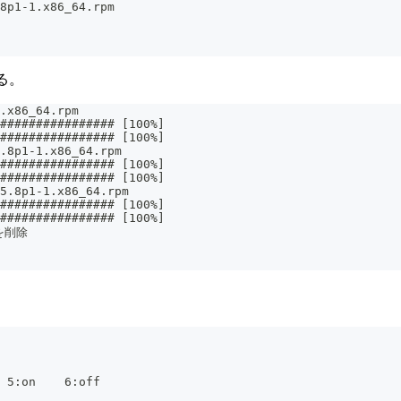
8p1-1.x86_64.rpm
る。
.x86_64.rpm
################ [100%]
################ [100%]
.8p1-1.x86_64.rpm
################ [100%]
################ [100%]
5.8p1-1.x86_64.rpm
################ [100%]
################ [100%]
Mを削除
 5:on    6:off