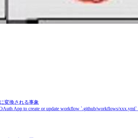
記号に変換される事象
 OAuth App to create or update workflow `.github/workflows/xxx.yml`