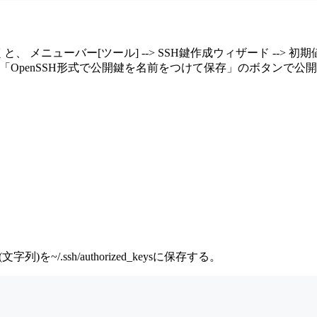
くと、 メニューバー[ツール] --> SSH鍵作成ウィザード -->
「OpenSSH形式で公開鍵を名前をつけて保存」のボタンで公開
)を~/.ssh/authorized_keysに保存する。