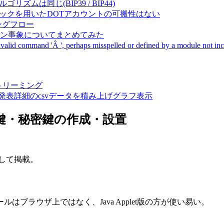
成アルゴリズムは同じ(BIP39 / BIP44)
Pal間で同一ニーモニックを用いたDOTアカウントの可搬性はない
ーキングフロー
サーバダウン事象についてまとめてみた
ommand 'Â ', perhaps misspelled or defined by a module not includ
動画ストリーミング
陽性患者発表詳細のcsvデータを積み上げグラフ表示
開鍵・秘密鍵の作成・設置
録として掲載。
ブラウザ上ではなく、Java Applet版の方が使い易い。