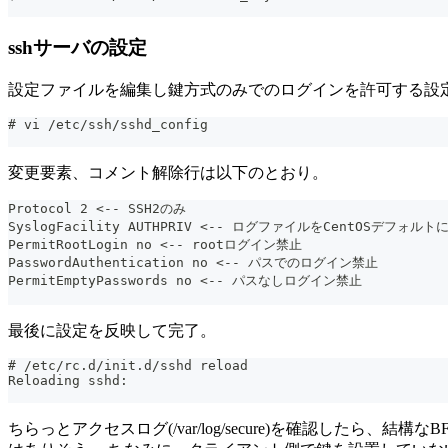
sshサーバの設定
設定ファイルを編集し鍵方式のみでのログインを許可する設
# vi /etc/ssh/sshd_config
変更要素、コメント解除行は以下のとおり。
Protocol 2 <-- SSH2のみ
SyslogFacility AUTHPRIV <-- ログファイルをCentOSデフォルト
PermitRootLogin no <-- rootログイン禁止
PasswordAuthentication no <-- パスでのログイン禁止
PermitEmptyPasswords no <-- パスなしログイン禁止
最後に設定を反映して完了。
# /etc/rc.d/init.d/sshd reload
Reloading sshd:                                        
ちらっとアクセスログ(/var/log/secure)を確認した