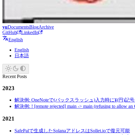
yu
Documents
Blog
Archive
GitHub
LinkedIn
English
English
日本語
Recent Posts
2023
解決例: OneNoteで(バックスラッシュ)入力時に¥(円)
解決例: ! [remote rejected] main -> main (refusing to allow an
2021
SafePalで生成したSolanaアドレスはSollet.ioで復元可能