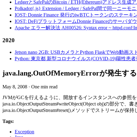
LedgerとSafePalのBitcoin / ETH(Ethereum)アドレス生
Polkadot{.js} Extension / Ledger / Safe
IOST: Donnie Finance 発行のiwBTCトークンのステ
IOST: DeFiプラットフォームDonnie Financeの
Apache エラー解決法 AH00526: Syntax error ~ httpd.conf:Invalid c
2020
Jetson nano 2GB: USBカメラとPython FlaskでWeb
Python: 東京都 新型コロナウイルス(COVID-19)
java.lang.OutOfMemoryError
May 8, 2008
·
One min read
JVMがGCを行えるように、開放するインスタンスへの参照
java.io.ObjectOutputStream#writeObject
java.io.ObjectOutputStream#reset()メソ
Tags:
Exception