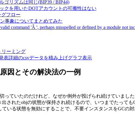
成アルゴリズムは同じ(BIP39 / BIP44)
Pal間で同一ニーモニックを用いたDOTアカウントの可搬性はない
ーキングフロー
サーバダウン事象についてまとめてみた
ommand 'Â ', perhaps misspelled or defined by a module not includ
動画ストリーミング
陽性患者発表詳細のcsvデータを積み上げグラフ表示
が発生する原因とその解決法の一例
を切っていたのだけれど、なぜか例外が投げられ続けていまし
(Object obj)の部分で、書き出されたobjの状態が保持され続けるので、
ッドでストリームが保持している状態を無効にすることで、不要インスタンスを