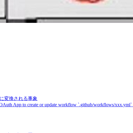
記号に変換される事象
 OAuth App to create or update workflow `.github/workflows/xxx.yml`