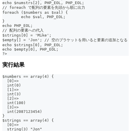
echo $numstrs[2], PHP_EOL, PHP_EOL;
// foreach で配列の要素を先頭から順に出力
foreach ($numbers as $val) {
	echo $val, PHP_EOL;
}
echo PHP_EOL;
// 配列の要素への代入
$strings[0] = 'Mike';
$empty[] = 'Jon'; // 空のブラケットを用いると要素の追加となる
echo $strings[0], PHP_EOL;
echo $empty[0], PHP_EOL;
?>
実行結果
$numbers == array(4) {
  [0]=>
  int(0)
  [1]=>
  int(3)
  [2]=>
  int(100)
  [3]=>
  int(2087123454)
}
$strings == array(4) {
  [0]=>
  string(3) "Jon"