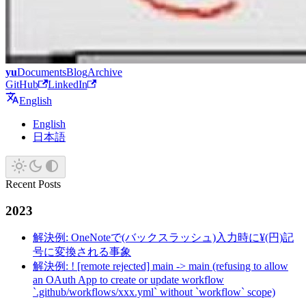
yu
Documents
Blog
Archive
GitHub
LinkedIn
English
English
日本語
Recent Posts
2023
解決例: OneNoteで(バックスラッシュ)入力時に¥(円)記
号に変換される事象
解決例: ! [remote rejected] main -> main (refusing to allow
an OAuth App to create or update workflow
`.github/workflows/xxx.yml` without `workflow` scope)