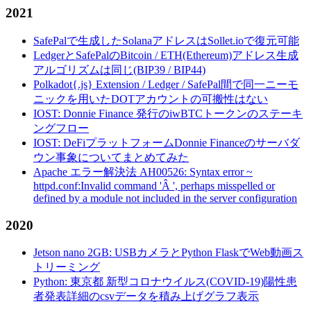
2021
SafePalで生成したSolanaアドレスはSollet.ioで復元可能
LedgerとSafePalのBitcoin / ETH(Ethereum)アドレス生成
アルゴリズムは同じ(BIP39 / BIP44)
Polkadot{.js} Extension / Ledger / SafePal間で同一ニーモ
ニックを用いたDOTアカウントの可搬性はない
IOST: Donnie Finance 発行のiwBTCトークンのステーキ
ングフロー
IOST: DeFiプラットフォームDonnie Financeのサーバダ
ウン事象についてまとめてみた
Apache エラー解決法 AH00526: Syntax error ~
httpd.conf:Invalid command 'Â ', perhaps misspelled or
defined by a module not included in the server configuration
2020
Jetson nano 2GB: USBカメラとPython FlaskでWeb動画ス
トリーミング
Python: 東京都 新型コロナウイルス(COVID-19)陽性患
者発表詳細のcsvデータを積み上げグラフ表示