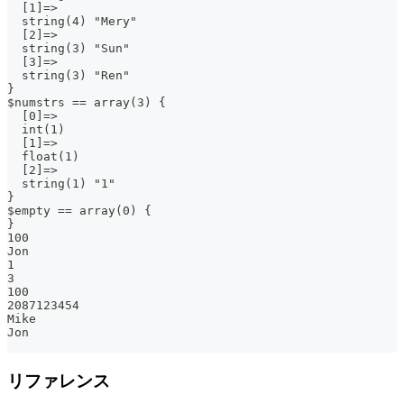
  [1]=>
  string(4) "Mery"
  [2]=>
  string(3) "Sun"
  [3]=>
  string(3) "Ren"
}
$numstrs == array(3) {
  [0]=>
  int(1)
  [1]=>
  float(1)
  [2]=>
  string(1) "1"
}
$empty == array(0) {
}
100
Jon
1
3
100
2087123454
Mike
Jon
リファレンス