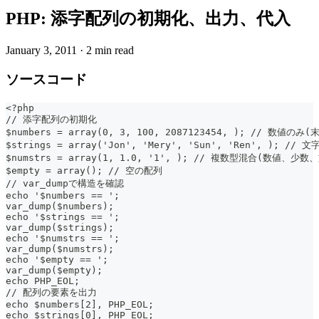
PHP: 添字配列の初期化、出力、代入
January 3, 2011
·
2 min read
ソースコード
<?php
// 添字配列の初期化
$numbers = array(0, 3, 100, 2087123454, ); // 数
$strings = array('Jon', 'Mery', 'Sun', 'Ren', ); // 
$numstrs = array(1, 1.0, '1', ); // 複数型混合(数値、少数
$empty = array(); // 空の配列
// var_dumpで構造を確認
echo '$numbers == ';
var_dump($numbers);
echo '$strings == ';
var_dump($strings);
echo '$numstrs == ';
var_dump($numstrs);
echo '$empty == ';
var_dump($empty);
echo PHP_EOL;
// 配列の要素を出力
echo $numbers[2], PHP_EOL;
echo $strings[0], PHP_EOL;