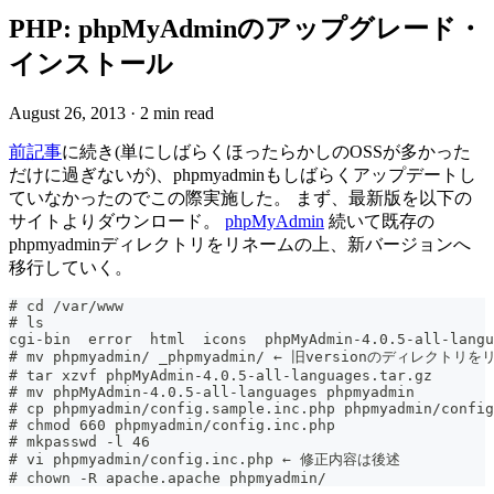
PHP: phpMyAdminのアップグレード・
インストール
August 26, 2013
·
2 min read
前記事
に続き(単にしばらくほったらかしのOSSが多かった
だけに過ぎないが)、phpmyadminもしばらくアップデートし
ていなかったのでこの際実施した。 まず、最新版を以下の
サイトよりダウンロード。
phpMyAdmin
続いて既存の
phpmyadminディレクトリをリネームの上、新バージョンへ
移行していく。
# cd /var/www
# ls
cgi-bin  error	html  icons  phpMyAdmin-4.0.5-all
# mv phpmyadmin/ _phpmyadmin/ ← 旧versionのディレクトリ
# tar xzvf phpMyAdmin-4.0.5-all-languages.tar.gz
# mv phpMyAdmin-4.0.5-all-languages phpmyadmin
# cp phpmyadmin/config.sample.inc.php phpmyadmin/config
# chmod 660 phpmyadmin/config.inc.php
# mkpasswd -l 46
# vi phpmyadmin/config.inc.php ← 修正内容は後述
# chown -R apache.apache phpmyadmin/