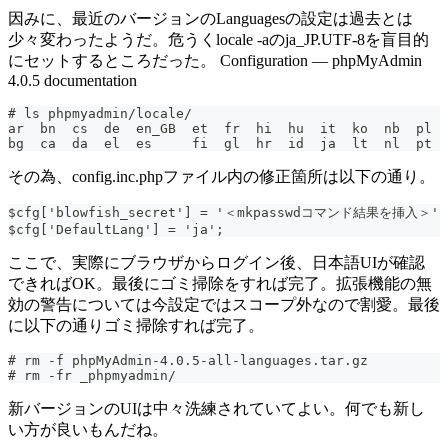
因みに、最近のバージョンのLanguagesの設定は過去とは
少々変わったようだ。危うくlocale -aのja_JP.UTF-8を盲目的
にセットするところだった。 Configuration — phpMyAdmin
4.0.5 documentation
# ls phpmyadmin/locale/
その為、config.inc.phpファイル内の修正箇所は以下の通り。
$cfg['blowfish_secret'] = '＜mkpasswdコマンド結果を挿入＞'
$cfg['DefaultLang'] = 'ja';
ここで、実際にブラウザからログイン後、日本語UIが確認
できればOK。最後にゴミ掃除をすれば完了。拡張機能の無
効の警告については今設定ではスコープ外なので割愛。最後
に以下の通りゴミ掃除すれば完了。
# rm -f phpMyAdmin-4.0.5-all-languages.tar.gz
# rm -fr _phpmyadmin/
新バージョンのUIは中々洗練されていてよい。何でも新し
い方が良いもんだね。