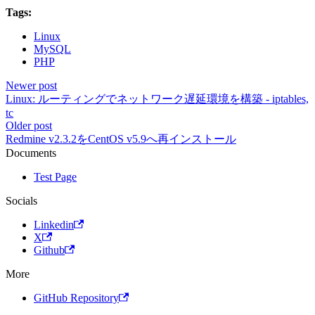
Tags:
Linux
MySQL
PHP
Newer post
Linux: ルーティングでネットワーク遅延環境を構築 - iptables,
tc
Older post
Redmine v2.3.2をCentOS v5.9へ再インストール
Documents
Test Page
Socials
Linkedin
X
Github
More
GitHub Repository