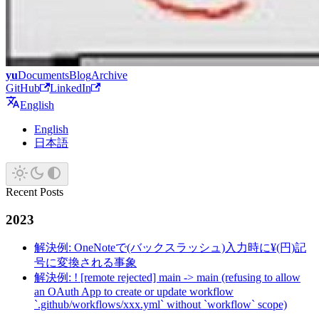
yu
Documents
Blog
Archive
GitHub
LinkedIn
English
English
日本語
Recent Posts
2023
解決例: OneNoteで(バックスラッシュ)入力時に¥(円)記
号に変換される事象
解決例: ! [remote rejected] main -> main (refusing to allow
an OAuth App to create or update workflow
`.github/workflows/xxx.yml` without `workflow` scope)