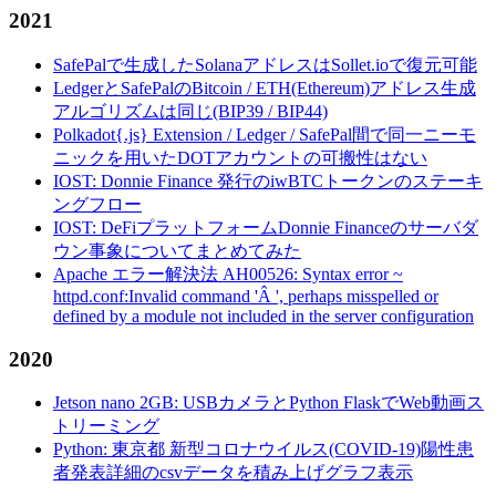
2021
SafePalで生成したSolanaアドレスはSollet.ioで復元可能
LedgerとSafePalのBitcoin / ETH(Ethereum)アドレス生成
アルゴリズムは同じ(BIP39 / BIP44)
Polkadot{.js} Extension / Ledger / SafePal間で同一ニーモ
ニックを用いたDOTアカウントの可搬性はない
IOST: Donnie Finance 発行のiwBTCトークンのステーキ
ングフロー
IOST: DeFiプラットフォームDonnie Financeのサーバダ
ウン事象についてまとめてみた
Apache エラー解決法 AH00526: Syntax error ~
httpd.conf:Invalid command 'Â ', perhaps misspelled or
defined by a module not included in the server configuration
2020
Jetson nano 2GB: USBカメラとPython FlaskでWeb動画ス
トリーミング
Python: 東京都 新型コロナウイルス(COVID-19)陽性患
者発表詳細のcsvデータを積み上げグラフ表示