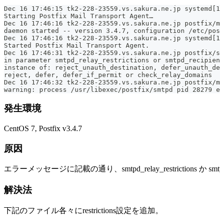
Dec 16 17:46:15 tk2-228-23559.vs.sakura.ne.jp systemd[1
Starting Postfix Mail Transport Agent…
Dec 16 17:46:16 tk2-228-23559.vs.sakura.ne.jp postfix/m
daemon started -- version 3.4.7, configuration /etc/pos
Dec 16 17:46:16 tk2-228-23559.vs.sakura.ne.jp systemd[1
Started Postfix Mail Transport Agent.
Dec 16 17:46:31 tk2-228-23559.vs.sakura.ne.jp postfix/
in parameter smtpd_relay_restrictions or smtpd_recipien
instance of: reject_unauth_destination, defer_unauth_de
reject, defer, defer_if_permit or check_relay_domains
Dec 16 17:46:32 tk2-228-23559.vs.sakura.ne.jp postfix/m
warning: process /usr/libexec/postfix/smtpd pid 28279 e
発生環境
CentOS 7, Postfix v3.4.7
原因
エラーメッセージに記載の通り、smtpd_relay_restrictions か s
解決法
下記のファイル各々にrestrictions設定を追加。