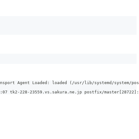
nsport Agent Loaded: loaded (/usr/lib/systemd/system/pos
:07 tk2-228-23559.vs.sakura.ne.jp postfix/master[28722]: