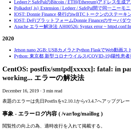
LedgerとSafePalのBitcoin / ETH(Ethereum)アドレス生
Polkadot{.js} Extension / Ledger / Safe
IOST: Donnie Finance 発行のiwBTCトークンのステ
IOST: DeFiプラットフォームDonnie Financeの
Apache エラー解決法 AH00526: Syntax error ~ httpd.conf:Invalid c
2020
Jetson nano 2GB: USBカメラとPython FlaskでWeb
Python: 東京都 新型コロナウイルス(COVID-19)
CentOS: postfix/smtpd[xxxxx]: fatal: in pa
working... エラーの解決法
December 16, 2019
·
3 min read
表題のエラーは先日Postfixをv2.10.1からv3.4.7へア
事象 - エラーログ内容 ( /var/log/maillog )
閲覧性の向上の為、適時改行を入れて掲載する。