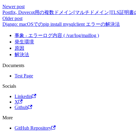
Newer post
Postfix, Dovecot用の複数ドメイン[マルチドメイン]TLS証明
Older post
Django: macOSでのpip install mysqlclient エラーの解決法
事象 - エラーログ内容 ( /var/log/maillog )
発生環境
原因
解決法
Documents
Test Page
Socials
Linkedin
X
Github
More
GitHub Repository