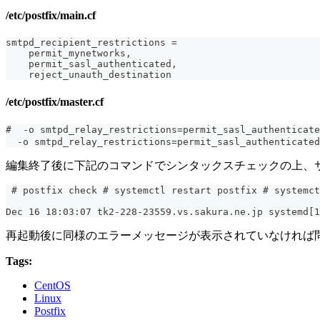
/etc/postfix/main.cf
smtpd_recipient_restrictions =
    permit_mynetworks,
    permit_sasl_authenticated,
    reject_unauth_destination
/etc/postfix/master.cf
#  -o smtpd_relay_restrictions=permit_sasl_authenti
  -o smtpd_relay_restrictions=permit_sasl_authenticated
編集終了後に下記のコマンドでシンタックスチェックの上、
 # postfix check # systemctl restart postfix # systemct
Dec 16 18:03:07 tk2-228-23559.vs.sakura.ne.jp systemd[1
再起動後に同様のエラーメッセージが表示されていなければ
Tags:
CentOS
Linux
Postfix