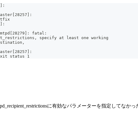
]: 
aster[28257]: 
tfix
]: 
smtpd[28279]: fatal: 
t_restrictions, specify at least one working 
stination, 
aster[28257]: 
xit status 1
mtpd_recipient_restrictionsに有効なパラメーターを指定してな