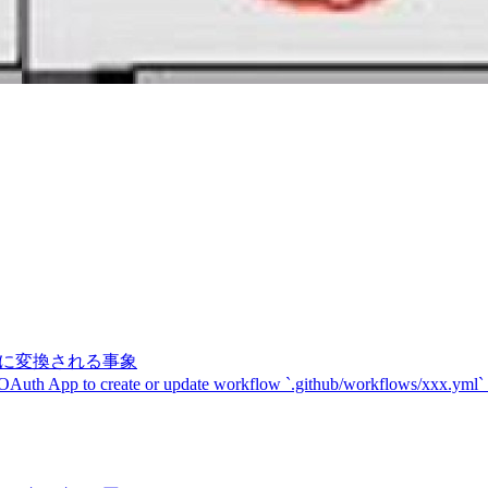
記号に変換される事象
 OAuth App to create or update workflow `.github/workflows/xxx.yml`