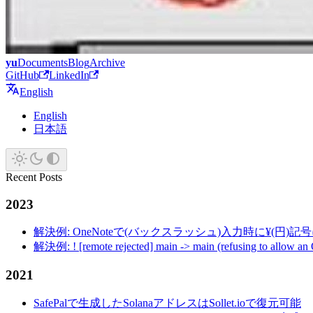
yu
Documents
Blog
Archive
GitHub
LinkedIn
English
English
日本語
Recent Posts
2023
解決例: OneNoteで(バックスラッシュ)入力時に¥(円)
解決例: ! [remote rejected] main -> main (refusing to allow an
2021
SafePalで生成したSolanaアドレスはSollet.ioで復元可能