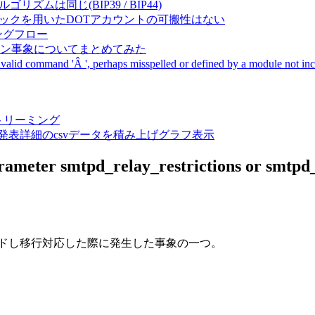
成アルゴリズムは同じ(BIP39 / BIP44)
Pal間で同一ニーモニックを用いたDOTアカウントの可搬性はない
ーキングフロー
サーバダウン事象についてまとめてみた
ommand 'Â ', perhaps misspelled or defined by a module not includ
動画ストリーミング
陽性患者発表詳細のcsvデータを積み上げグラフ表示
rameter smtpd_relay_restrictions or smtpd_re
ップグレードし移行対応した際に発生した事象の一つ。