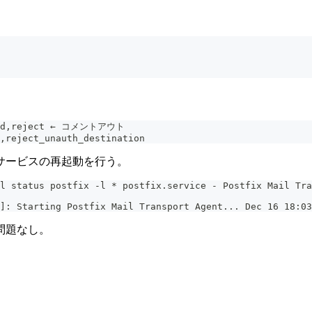
cated,reject ← コメントアウト
,reject_unauth_destination
サービスの再起動を行う。
l status postfix -l * postfix.service - Postfix Mail Tra
]: Starting Postfix Mail Transport Agent... Dec 16 18:03
問題なし。