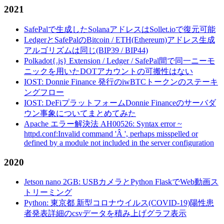
2021
SafePalで生成したSolanaアドレスはSollet.ioで復元可能
LedgerとSafePalのBitcoin / ETH(Ethereum)アドレス生成
アルゴリズムは同じ(BIP39 / BIP44)
Polkadot{.js} Extension / Ledger / SafePal間で同一ニーモ
ニックを用いたDOTアカウントの可搬性はない
IOST: Donnie Finance 発行のiwBTCトークンのステーキ
ングフロー
IOST: DeFiプラットフォームDonnie Financeのサーバダ
ウン事象についてまとめてみた
Apache エラー解決法 AH00526: Syntax error ~
httpd.conf:Invalid command 'Â ', perhaps misspelled or
defined by a module not included in the server configuration
2020
Jetson nano 2GB: USBカメラとPython FlaskでWeb動画ス
トリーミング
Python: 東京都 新型コロナウイルス(COVID-19)陽性患
者発表詳細のcsvデータを積み上げグラフ表示