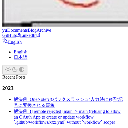
yu
Documents
Blog
Archive
GitHub
LinkedIn
English
English
日本語
Recent Posts
2023
解決例: OneNoteで(バックスラッシュ)入力時に¥(円)記
号に変換される事象
解決例: ! [remote rejected] main -> main (refusing to allow
an OAuth App to create or update workflow
`.github/workflows/xxx.yml` without `workflow` scope)