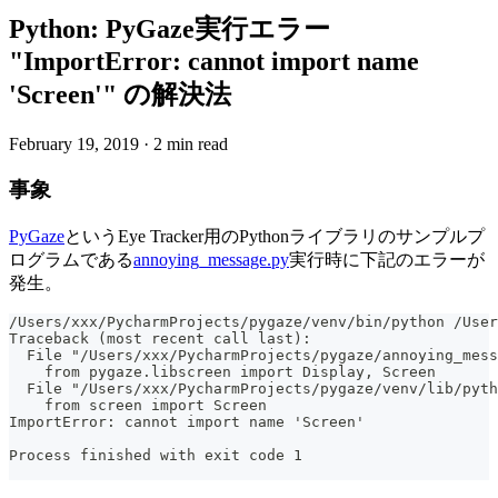
Python: PyGaze実行エラー
"ImportError: cannot import name
'Screen'" の解決法
February 19, 2019
·
2 min read
事象
PyGaze
というEye Tracker用のPythonライブラリのサンプルプ
ログラムである
annoying_message.py
実行時に下記のエラーが
発生。
/Users/xxx/PycharmProjects/pygaze/venv/bin/python /User
Traceback (most recent call last):
  File "/Users/xxx/PycharmProjects/pygaze/annoying_mess
    from pygaze.libscreen import Display, Screen
  File "/Users/xxx/PycharmProjects/pygaze/venv/lib/pyth
    from screen import Screen
ImportError: cannot import name 'Screen'
Process finished with exit code 1