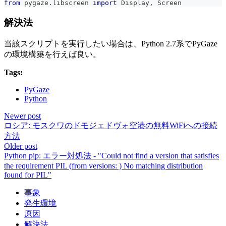
from
 pygaze
.
libscreen 
import
 Display
,
 Screen
解決法
当該スクリプトを実行したい場合は、Python 2.7系でPyGaze
の環境構築を行えば良い。
Tags:
PyGaze
Python
Newer post
ロシア: モスクワのドモジェドヴォ空港の無料WiFiへの接続
方法
Older post
Python pip: エラー対処法 - "Could not find a version that satisfies
the requirement PIL (from versions: ) No matching distribution
found for PIL"
事象
発生環境
原因
解決法