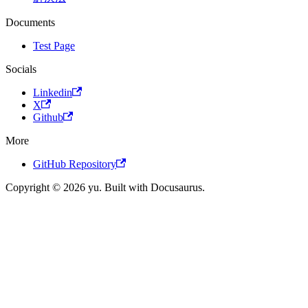
Documents
Test Page
Socials
Linkedin
X
Github
More
GitHub Repository
Copyright © 2026 yu. Built with Docusaurus.