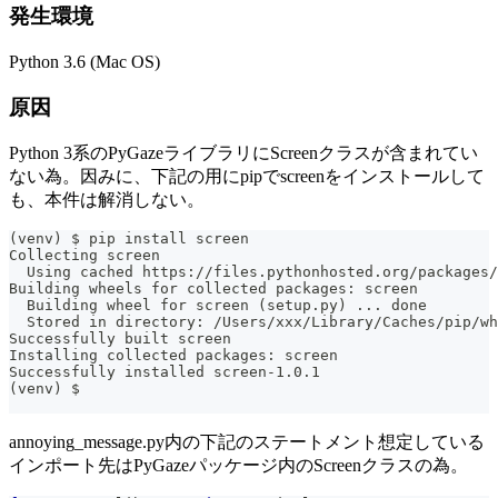
発生環境
Python 3.6 (Mac OS)
原因
Python 3系のPyGazeライブラリにScreenクラスが含まれてい
ない為。因みに、下記の用にpipでscreenをインストールして
も、本件は解消しない。
(venv) $ pip install screen
Collecting screen
  Using cached https://files.pythonhosted.org/packages/
Building wheels for collected packages: screen
  Building wheel for screen (setup.py) ... done
  Stored in directory: /Users/xxx/Library/Caches/pip/wh
Successfully built screen
Installing collected packages: screen
Successfully installed screen-1.0.1
(venv) $ 
annoying_message.py内の下記のステートメント想定している
インポート先はPyGazeパッケージ内のScreenクラスの為。