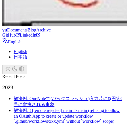
yu
Documents
Blog
Archive
GitHub
LinkedIn
English
English
日本語
Recent Posts
2023
解決例: OneNoteで(バックスラッシュ)入力時に¥(円)記
号に変換される事象
解決例: ! [remote rejected] main -> main (refusing to allow
an OAuth App to create or update workflow
`.github/workflows/xxx.yml` without `workflow` scope)