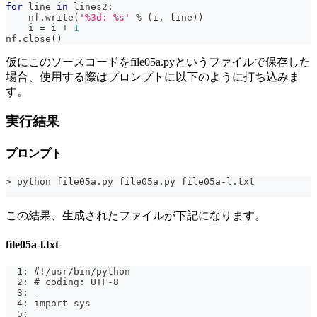
for
 line 
in
 lines2
:
    nf
.
write
(
'%3d: %s'
%
(
i
,
 line
)
)
    i 
=
 i 
+
1
nf
.
close
(
)
仮にこのソースコードをfile05a.pyというファイルで保存した
場合、使用する際はプロンプトに以下のように打ち込みま
す。
実行結果
プロンプト
> python file05a.py file05a.py file05a-l.txt
この結果、生成されたファイルが下記になります。
file05a-l.txt
  1: #!/usr/bin/python
  2: # coding: UTF-8
  3:
  4: import sys
  5: