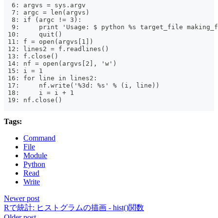
  6: argvs = sys.argv
  7: argc = len(argvs)
  8: if (argc != 3):
  9:     print 'Usage: $ python %s target_file making_f
 10:     quit()
 11: f = open(argvs[1])
 12: lines2 = f.readlines()
 13: f.close()
 14: nf = open(argvs[2], 'w')
 15: i = 1
 16: for line in lines2:
 17:     nf.write('%3d: %s' % (i, line))
 18:     i = i + 1
 19: nf.close()
Tags:
Command
File
Module
Python
Read
Write
Newer post
Rで統計: ヒストグラムの描画 - hist()関数
Older post