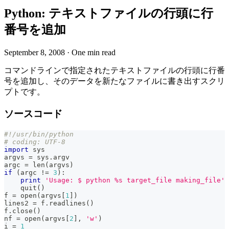
Python: テキストファイルの行頭に行
番号を追加
September 8, 2008
·
One min read
コマンドラインで指定されたテキストファイルの行頭に行番
号を追加し、そのデータを新たなファイルに書き出すスクリ
プトです。
ソースコード
#!/usr/bin/python
# coding: UTF-8
import
 sys
argvs 
=
 sys
.
argv
argc 
=
len
(
argvs
)
if
(
argc 
!=
3
)
:
print
'Usage: $ python %s target_file making_file'
    quit
(
)
f 
=
open
(
argvs
[
1
]
)
lines2 
=
 f
.
readlines
(
)
f
.
close
(
)
nf 
=
open
(
argvs
[
2
]
,
'w'
)
i 
=
1