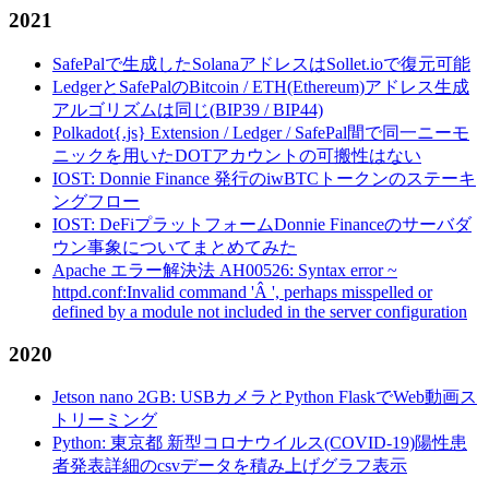
2021
SafePalで生成したSolanaアドレスはSollet.ioで復元可能
LedgerとSafePalのBitcoin / ETH(Ethereum)アドレス生成
アルゴリズムは同じ(BIP39 / BIP44)
Polkadot{.js} Extension / Ledger / SafePal間で同一ニーモ
ニックを用いたDOTアカウントの可搬性はない
IOST: Donnie Finance 発行のiwBTCトークンのステーキ
ングフロー
IOST: DeFiプラットフォームDonnie Financeのサーバダ
ウン事象についてまとめてみた
Apache エラー解決法 AH00526: Syntax error ~
httpd.conf:Invalid command 'Â ', perhaps misspelled or
defined by a module not included in the server configuration
2020
Jetson nano 2GB: USBカメラとPython FlaskでWeb動画ス
トリーミング
Python: 東京都 新型コロナウイルス(COVID-19)陽性患
者発表詳細のcsvデータを積み上げグラフ表示