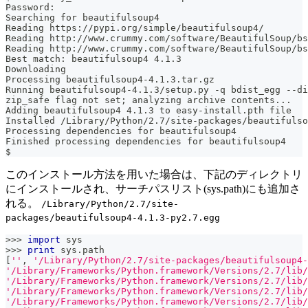
Password:
Searching for beautifulsoup4
Reading https://pypi.org/simple/beautifulsoup4/
Reading http://www.crummy.com/software/BeautifulSoup/bs
Reading http://www.crummy.com/software/BeautifulSoup/bs
Best match: beautifulsoup4 4.1.3
Downloading 
Processing beautifulsoup4-4.1.3.tar.gz
Running beautifulsoup4-4.1.3/setup.py -q bdist_egg --di
zip_safe flag not set; analyzing archive contents...
Adding beautifulsoup4 4.1.3 to easy-install.pth file
Installed /Library/Python/2.7/site-packages/beautifulso
Processing dependencies for beautifulsoup4
Finished processing dependencies for beautifulsoup4
$
このインストール方法を用いた場合は、下記のディレクトリ
にインストールされ、サーチパスリスト(sys.path)にも追加さ
れる。
/Library/Python/2.7/site-
packages/beautifulsoup4-4.1.3-py2.7.egg
>>
>
import
 sys
>>
>
print
 sys
.
path
[
''
,
'/Library/Python/2.7/site-packages/beautifulsoup4-
'/Library/Frameworks/Python.framework/Versions/2.7/lib/
'/Library/Frameworks/Python.framework/Versions/2.7/lib/
'/Library/Frameworks/Python.framework/Versions/2.7/lib/
'/Library/Frameworks/Python.framework/Versions/2.7/lib/