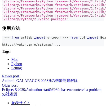
'/Library/Frameworks/Python.framework/Versions/2.7/lib/
'/Library/Frameworks/Python.framework/Versions/2.7/lib/
'/Library/Frameworks/Python.framework/Versions/2.7/lib/
'/Library/Frameworks/Python.framework/Versions/2.7/lib/
'/Library/Frameworks/Python.framework/Versions/2.7/lib/
'/Library/Python/2.7/site-packages'
]
使用方法
>>
>
from
 urllib 
import
 urlopen 
>>
>
from
 bs4 
import
 Bea
https
:
//
yukun
.
info
/
sitemap
/
.
.
.
Tags:
Mac
Python
Setting
Newer post
Android: GALAPAGOS 005SHの機能制限解除
Older post
Eclipse: &#039;Animation start&#039; has encountered a problem
の対処例
参考サイト