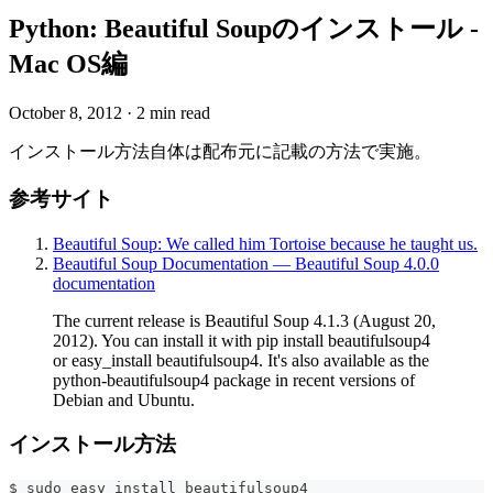
Python: Beautiful Soupのインストール -
Mac OS編
October 8, 2012
·
2 min read
インストール方法自体は配布元に記載の方法で実施。
参考サイト
Beautiful Soup: We called him Tortoise because he taught us.
Beautiful Soup Documentation — Beautiful Soup 4.0.0
documentation
The current release is Beautiful Soup 4.1.3 (August 20,
2012). You can install it with pip install beautifulsoup4
or easy_install beautifulsoup4. It's also available as the
python-beautifulsoup4 package in recent versions of
Debian and Ubuntu.
インストール方法
$ sudo easy_install beautifulsoup4