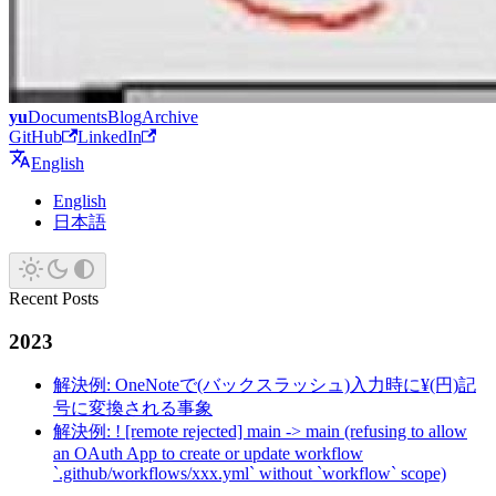
yu
Documents
Blog
Archive
GitHub
LinkedIn
English
English
日本語
Recent Posts
2023
解決例: OneNoteで(バックスラッシュ)入力時に¥(円)記
号に変換される事象
解決例: ! [remote rejected] main -> main (refusing to allow
an OAuth App to create or update workflow
`.github/workflows/xxx.yml` without `workflow` scope)