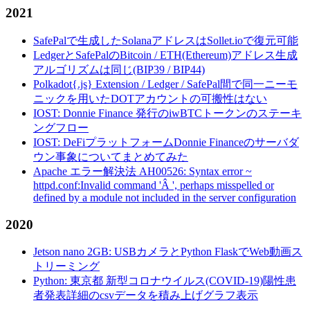
2021
SafePalで生成したSolanaアドレスはSollet.ioで復元可能
LedgerとSafePalのBitcoin / ETH(Ethereum)アドレス生成
アルゴリズムは同じ(BIP39 / BIP44)
Polkadot{.js} Extension / Ledger / SafePal間で同一ニーモ
ニックを用いたDOTアカウントの可搬性はない
IOST: Donnie Finance 発行のiwBTCトークンのステーキ
ングフロー
IOST: DeFiプラットフォームDonnie Financeのサーバダ
ウン事象についてまとめてみた
Apache エラー解決法 AH00526: Syntax error ~
httpd.conf:Invalid command 'Â ', perhaps misspelled or
defined by a module not included in the server configuration
2020
Jetson nano 2GB: USBカメラとPython FlaskでWeb動画ス
トリーミング
Python: 東京都 新型コロナウイルス(COVID-19)陽性患
者発表詳細のcsvデータを積み上げグラフ表示