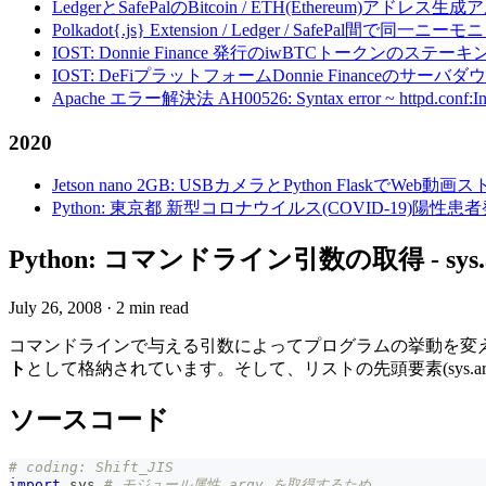
LedgerとSafePalのBitcoin / ETH(Ethereum)アドレス生
Polkadot{.js} Extension / Ledger / Safe
IOST: Donnie Finance 発行のiwBTCトークンのステ
IOST: DeFiプラットフォームDonnie Financeの
Apache エラー解決法 AH00526: Syntax error ~ httpd.conf:Invalid c
2020
Jetson nano 2GB: USBカメラとPython FlaskでWeb
Python: 東京都 新型コロナウイルス(COVID-19)
Python: コマンドライン引数の取得 - sys.
July 26, 2008
·
2 min read
コマンドラインで与える引数によってプログラムの挙動を変えた
ト
として格納されています。そして、リストの先頭要素(sys.a
ソースコード
# coding: Shift_JIS
import
 sys 
# モジュール属性 argv を取得するため