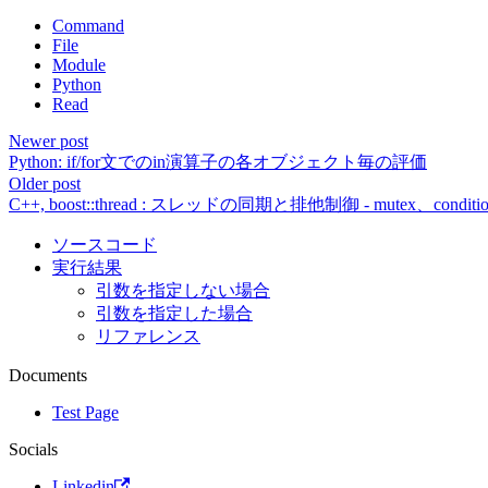
Command
File
Module
Python
Read
Newer post
Python: if/for文でのin演算子の各オブジェクト毎の評価
Older post
C++, boost::thread : スレッドの同期と排他制御 - mutex、condi
ソースコード
実行結果
引数を指定しない場合
引数を指定した場合
リファレンス
Documents
Test Page
Socials
Linkedin