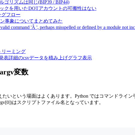
成アルゴリズムは同じ(BIP39 / BIP44)
Pal間で同一ニーモニックを用いたDOTアカウントの可搬性はない
ーキングフロー
サーバダウン事象についてまとめてみた
ommand 'Â ', perhaps misspelled or defined by a module not includ
動画ストリーミング
陽性患者発表詳細のcsvデータを積み上げグラフ表示
argv変数
いという場面はよくあります。Python ではコマンドライン
rgv[0])はスクリプトファイル名となっています。