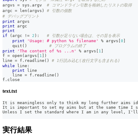
argvs 
=
 sys
.
argv  
# コマンドライン引数を格納したリストの取得
argc 
=
len
(
argvs
)
# 引数の個数
# デバッグプリント
print
 argvs
print
 argc
print
if
(
argc 
!=
2
)
:
# 引数が足りない場合は、その旨を表示
print
'Usage: # python %s filename'
%
 argvs
[
0
]
    quit
(
)
# プログラムの終了
print
'The content of %s ...n'
%
 argvs
[
1
]
f 
=
open
(
argvs
[
1
]
)
line 
=
 f
.
readline
(
)
# 1行読み込む(改行文字も含まれる)
while
 line
:
print
 line
    line 
=
 f
.
readline
(
)
f
.
close
text.txt
It is meaningless only to think my long further aims id
It is important to set my aims but at the same time I s
Unless I set the standard where I am in any level, I'll
実行結果