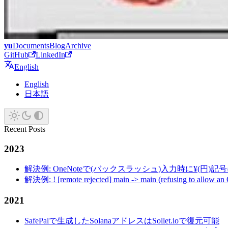
yu
Documents
Blog
Archive
GitHub
LinkedIn
English
English
日本語
Recent Posts
2023
解決例: OneNoteで(バックスラッシュ)入力時に¥(円)
解決例: ! [remote rejected] main -> main (refusing to allow an
2021
SafePalで生成したSolanaアドレスはSollet.ioで復元可能