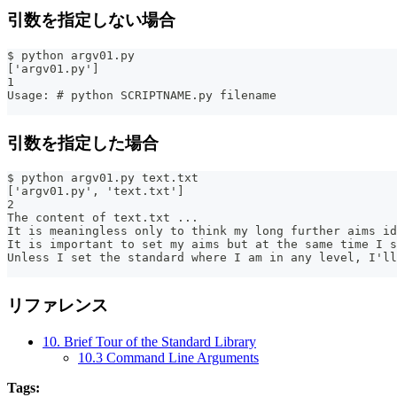
引数を指定しない場合
$ python argv01.py
['argv01.py']
1
Usage: # python SCRIPTNAME.py filename
引数を指定した場合
$ python argv01.py text.txt
['argv01.py', 'text.txt']
2
The content of text.txt ...
It is meaningless only to think my long further aims id
It is important to set my aims but at the same time I s
Unless I set the standard where I am in any level, I'll
リファレンス
10. Brief Tour of the Standard Library
10.3 Command Line Arguments
Tags: