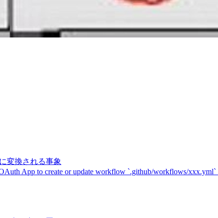
記号に変換される事象
 OAuth App to create or update workflow `.github/workflows/xxx.yml`