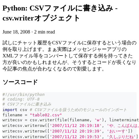
Python: CSVファイルに書き込み -
csv.writerオブジェクト
June 18, 2008
·
2 min read
試しにチャット履歴をCSVファイルに保存するという場合の
例を取り上げます。まぁ実際はメッセンジャーアプリの
XMLファイル等をコンバートして保存する例を持ってきた
方が良いのかもしれませんが、そうするとコードが長くなり
今記事の焦点が合わなくなるので割愛します。
ソースコード
#!/usr/bin/python
# coding: UTF-8
# CSVファイルに書き込み
import
 csv 
# CSVファイルを扱うためのモジュールのインポート
filename 
=
"table02.csv"
writecsv 
=
 csv
.
writer
(
file
(
filename
,
'w'
)
,
 lineterminat
writecsv
.
writerow
(
[
'2007/11/12 20:19:18'
,
'や、こんばんは
writecsv
.
writerow
(
[
'2007/11/12 20:19:39'
,
'おいーす'
]
)
writecsv
.
writerow
(
[
'2007/11/12 20:19:53'
,
'久しぶりだね'
]