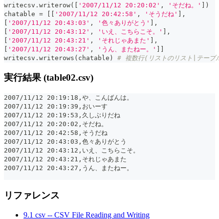
writecsv
.
writerow
(
[
'2007/11/12 20:20:02'
,
'そだね。'
]
)
chatable 
=
[
[
'2007/11/12 20:42:58'
,
'そうだね'
]
,
[
'2007/11/12 20:43:03'
,
'色々ありがとう'
]
,
[
'2007/11/12 20:43:12'
,
'いえ、こちらこそ。'
]
,
[
'2007/11/12 20:43:21'
,
'それじゃあまた'
]
,
[
'2007/11/12 20:43:27'
,
'うん、またねー。'
]
]
writecsv
.
writerows
(
chatable
)
# 複数行(リストのリスト|テーブ
実行結果 (table02.csv)
2007/11/12 20:19:18,や、こんばんは。
2007/11/12 20:19:39,おいーす
2007/11/12 20:19:53,久しぶりだね
2007/11/12 20:20:02,そだね。
2007/11/12 20:42:58,そうだね
2007/11/12 20:43:03,色々ありがとう
2007/11/12 20:43:12,いえ、こちらこそ。
2007/11/12 20:43:21,それじゃあまた
2007/11/12 20:43:27,うん、またねー。
リファレンス
9.1 csv -- CSV File Reading and Writing