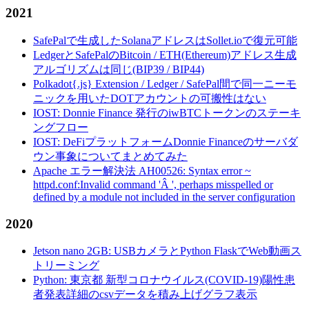
2021
SafePalで生成したSolanaアドレスはSollet.ioで復元可能
LedgerとSafePalのBitcoin / ETH(Ethereum)アドレス生成
アルゴリズムは同じ(BIP39 / BIP44)
Polkadot{.js} Extension / Ledger / SafePal間で同一ニーモ
ニックを用いたDOTアカウントの可搬性はない
IOST: Donnie Finance 発行のiwBTCトークンのステーキ
ングフロー
IOST: DeFiプラットフォームDonnie Financeのサーバダ
ウン事象についてまとめてみた
Apache エラー解決法 AH00526: Syntax error ~
httpd.conf:Invalid command 'Â ', perhaps misspelled or
defined by a module not included in the server configuration
2020
Jetson nano 2GB: USBカメラとPython FlaskでWeb動画ス
トリーミング
Python: 東京都 新型コロナウイルス(COVID-19)陽性患
者発表詳細のcsvデータを積み上げグラフ表示