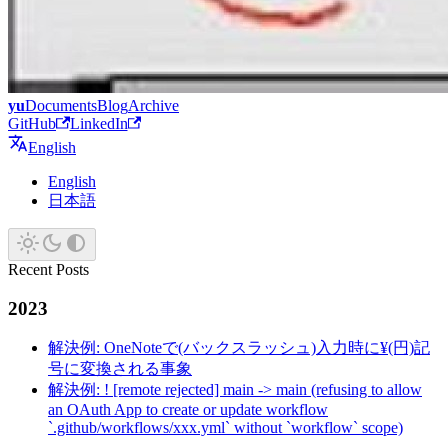
yu
Documents
Blog
Archive
GitHub
LinkedIn
English
English
日本語
Recent Posts
2023
解決例: OneNoteで(バックスラッシュ)入力時に¥(円)記
号に変換される事象
解決例: ! [remote rejected] main -> main (refusing to allow
an OAuth App to create or update workflow
`.github/workflows/xxx.yml` without `workflow` scope)