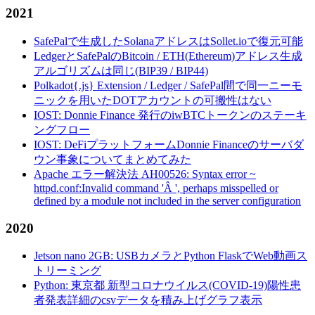
2021
SafePalで生成したSolanaアドレスはSollet.ioで復元可能
LedgerとSafePalのBitcoin / ETH(Ethereum)アドレス生成
アルゴリズムは同じ(BIP39 / BIP44)
Polkadot{.js} Extension / Ledger / SafePal間で同一ニーモ
ニックを用いたDOTアカウントの可搬性はない
IOST: Donnie Finance 発行のiwBTCトークンのステーキ
ングフロー
IOST: DeFiプラットフォームDonnie Financeのサーバダ
ウン事象についてまとめてみた
Apache エラー解決法 AH00526: Syntax error ~
httpd.conf:Invalid command 'Â ', perhaps misspelled or
defined by a module not included in the server configuration
2020
Jetson nano 2GB: USBカメラとPython FlaskでWeb動画ス
トリーミング
Python: 東京都 新型コロナウイルス(COVID-19)陽性患
者発表詳細のcsvデータを積み上げグラフ表示