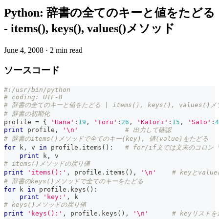
Python: 辞書の全てのキーと値をたどる
- items(), keys(), values()メソッド
June 4, 2008
·
2 min read
ソースコード
#!/usr/bin/python
# coding: UTF-8
# 辞書の全てのキーと値をたどる | items(), keys(), values(
# 辞書の初期化
profile 
=
{
'Hana'
:
19
,
'Toru'
:
26
,
'Katori'
:
15
,
'Sato'
:
4
print
 profile
,
'\n'
# 出力して確認
# 辞書のitems()メソッドで全てのキー(key), 値(value)をたどる
for
 k
,
 v 
in
 profile
.
items
(
)
:
# for/if文では文末のコロ
print
 k
,
 v
# items()メソッドの戻り値
print
'items():'
,
 profile
.
items
(
)
,
'\n'
# keyとva
# 辞書のkeys()メソッドで全てのキーをたどる
for
 k 
in
 profile
.
keys
(
)
:
print
'key:'
,
 k
# keys()メソッドの戻り値
print
'keys():'
,
 profile
.
keys
(
)
,
'\n'
# keyリスト