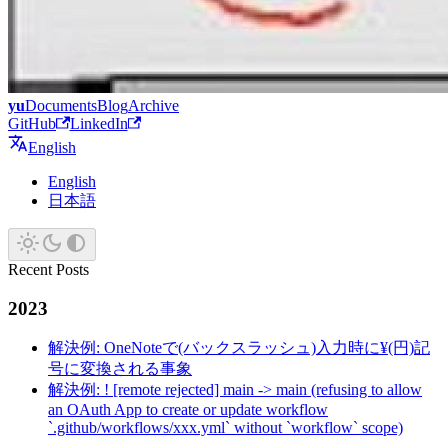
yu
Documents
Blog
Archive
GitHub
LinkedIn
English
English
日本語
Recent Posts
2023
解決例: OneNoteで(バックスラッシュ)入力時に¥(円)記
号に変換される事象
解決例: ! [remote rejected] main -> main (refusing to allow
an OAuth App to create or update workflow
`.github/workflows/xxx.yml` without `workflow` scope)