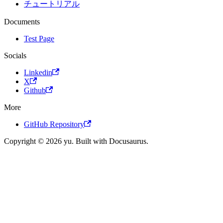
チュートリアル
Documents
Test Page
Socials
Linkedin
X
Github
More
GitHub Repository
Copyright © 2026 yu. Built with Docusaurus.