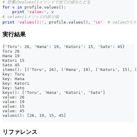
# 辞書のvalues()メソッドで全ての値をたどる
for
 v 
in
 profile
.
values
(
)
:
print
'value:'
,
 v
# values()メソッドの戻り値
print
'values():'
,
 profile
.
values
(
)
,
'\n'
# valueの
実行結果
{'Toru': 26, 'Hana': 19, 'Katori': 15, 'Sato': 45}
Toru 26
Hana 19
Katori 15
Sato 45
items(): [('Toru', 26), ('Hana', 19), ('Katori', 15), (
key: Toru
key: Hana
key: Katori
key: Sato
keys(): ['Toru', 'Hana', 'Katori', 'Sato']
value: 26
value: 19
value: 15
value: 45
values(): [26, 19, 15, 45]
リファレンス