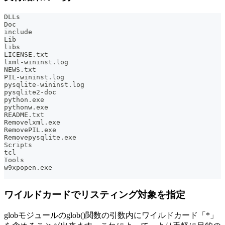
DLLs
Doc
include
Lib
libs
LICENSE.txt
lxml-wininst.log
NEWS.txt
PIL-wininst.log
pysqlite-wininst.log
pysqlite2-doc
python.exe
pythonw.exe
README.txt
Removelxml.exe
RemovePIL.exe
Removepysqlite.exe
Scripts
tcl
Tools
w9xpopen.exe
ワイルドカードでリスティング対象を指定
globモジュールのglob()関数の引数内にワイルドカード「*」