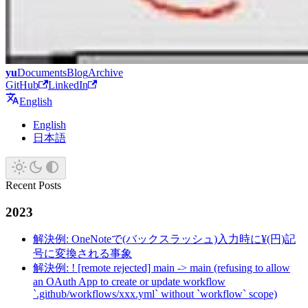
yu
Documents
Blog
Archive
GitHub
LinkedIn
English
English
日本語
Recent Posts
2023
解決例: OneNoteで(バックスラッシュ)入力時に¥(円)記
号に変換される事象
解決例: ! [remote rejected] main -> main (refusing to allow
an OAuth App to create or update workflow
`.github/workflows/xxx.yml` without `workflow` scope)