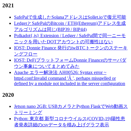
2021
SafePalで生成したSolanaアドレスはSollet.ioで復元可能
LedgerとSafePalのBitcoin / ETH(Ethereum)アドレス生成
アルゴリズムは同じ(BIP39 / BIP44)
Polkadot{.js} Extension / Ledger / SafePal間で同一ニーモ
ニックを用いたDOTアカウントの可搬性はない
IOST: Donnie Finance 発行のiwBTCトークンのステーキ
ングフロー
IOST: DeFiプラットフォームDonnie Financeのサーバダ
ウン事象についてまとめてみた
Apache エラー解決法 AH00526: Syntax error ~
httpd.conf:Invalid command 'Â ', perhaps misspelled or
defined by a module not included in the server configuration
2020
Jetson nano 2GB: USBカメラとPython FlaskでWeb動画ス
トリーミング
Python: 東京都 新型コロナウイルス(COVID-19)陽性患
者発表詳細のcsvデータを積み上げグラフ表示