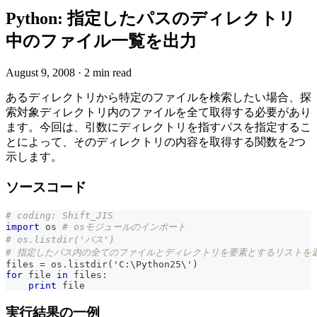
Python: 指定したパスのディレクトリ
中のファイル一覧を出力
August 9, 2008
·
2 min read
あるディレクトリから特定のファイルを検索したい場合、探
索対象ディレクトリ内のファイルを全て取得する必要があり
ます。今回は、引数にディレクトリを指すパスを指定するこ
とによって、そのディレクトリの内容を取得する関数を2つ
示します。
ソースコード
# coding: Shift_JIS
import
 os 
# osモジュールのインポート
# os.listdir('パス')
# 指定したパス内の全てのファイルとディレクトリを要素とするリストを
files 
=
 os
.
listdir
(
'C
:
\Python25\'
)
for
file
in
 files
:
print
file
実行結果の一例