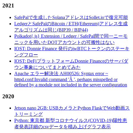
2021
SafePalで生成したSolanaアドレスはSollet.ioで復元可能
LedgerとSafePalのBitcoin / ETH(Ethereum)アドレス生成
アルゴリズムは同じ(BIP39 / BIP44)
Polkadot{.js} Extension / Ledger / SafePal間で同一ニーモ
ニックを用いたDOTアカウントの可搬性はない
IOST: Donnie Finance 発行のiwBTCトークンのステーキ
ングフロー
IOST: DeFiプラットフォームDonnie Financeのサーバダ
ウン事象についてまとめてみた
Apache エラー解決法 AH00526: Syntax error ~
httpd.conf:Invalid command 'Â ', perhaps misspelled or
defined by a module not included in the server configuration
2020
Jetson nano 2GB: USBカメラとPython FlaskでWeb動画ス
トリーミング
Python: 東京都 新型コロナウイルス(COVID-19)陽性患
者発表詳細のcsvデータを積み上げグラフ表示