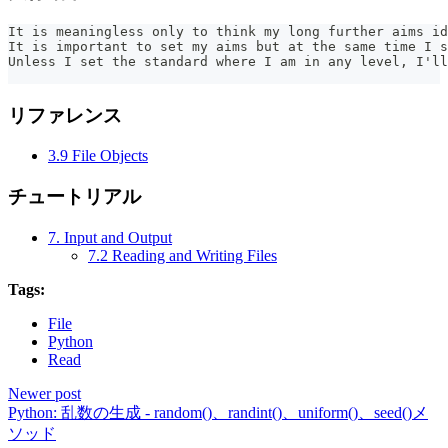
It is meaningless only to think my long further aims id
It is important to set my aims but at the same time I s
Unless I set the standard where I am in any level, I'll
リファレンス
3.9 File Objects
チュートリアル
7. Input and Output
7.2 Reading and Writing Files
Tags:
File
Python
Read
Newer post
Python: 乱数の生成 - random()、randint()、uniform()、seed()メ
ソッド