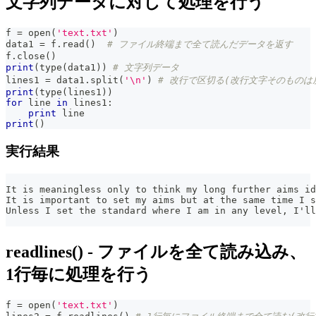
文字列データに対して処理を行う
f 
=
open
(
'text.txt'
)
data1 
=
 f
.
read
(
)
# ファイル終端まで全て読んだデータを返す
f
.
close
(
)
print
(
type
(
data1
)
)
# 文字列データ
lines1 
=
 data1
.
split
(
'\n'
)
# 改行で区切る(改行文字そのものは
print
(
type
(
lines1
)
)
for
 line 
in
 lines1
:
print
 line
print
(
)
実行結果
It is meaningless only to think my long further aims id
It is important to set my aims but at the same time I s
Unless I set the standard where I am in any level, I'll
readlines() - ファイルを全て読み込み、
1行毎に処理を行う
f 
=
open
(
'text.txt'
)