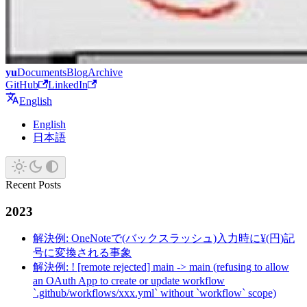
yu
Documents
Blog
Archive
GitHub
LinkedIn
English
English
日本語
Recent Posts
2023
解決例: OneNoteで(バックスラッシュ)入力時に¥(円)記
号に変換される事象
解決例: ! [remote rejected] main -> main (refusing to allow
an OAuth App to create or update workflow
`.github/workflows/xxx.yml` without `workflow` scope)