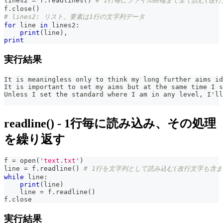
lines2 
=
 f
.
readlines
(
)
# 1行毎にファイル終端まで全て読む(改行
f
.
close
(
)
# lines2: リスト。要素は1行の文字列データ
for
 line 
in
 lines2
:
print
(
line
)
,
print
実行結果
It is meaningless only to think my long further aims id
It is important to set my aims but at the same time I s
Unless I set the standard where I am in any level, I'll
readline() - 1行毎に読み込み、その処理
を繰り返す
f 
=
open
(
'text.txt'
)
line 
=
 f
.
readline
(
)
# 1行を文字列として読み込む(改行文字も含ま
while
 line
:
print
(
line
)
    line 
=
 f
.
readline
(
)
f
.
close
実行結果