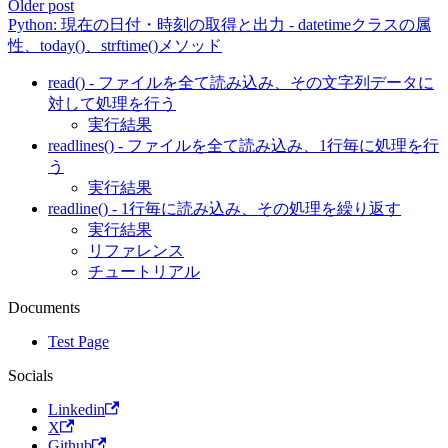
Older post
Python: 現在の日付・時刻の取得と出力 - datetimeクラスの属
性、today()、strftime()メソッド
read() - ファイルを全て読み込み、その文字列データに
対して処理を行う
実行結果
readlines() - ファイルを全て読み込み、1行毎に処理を行
う
実行結果
readline() - 1行毎に読み込み、その処理を繰り返す
実行結果
リファレンス
チュートリアル
Documents
Test Page
Socials
Linkedin
X
Github