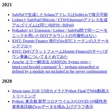
2021
SafePalで生成したSolanaアドレスはSollet.ioで復元可能
LedgerとSafePalのBitcoin / ETH(Ethereum)アドレス生成
アルゴリズムは同じ(BIP39 / BIP44)
Polkadot{.js} Extension / Ledger / SafePal間で同一ニーモ
ニックを用いたDOTアカウントの可搬性はない
IOST: Donnie Finance 発行のiwBTCトークンのステーキ
ングフロー
IOST: DeFiプラットフォームDonnie Financeのサーバダ
ウン事象についてまとめてみた
Apache エラー解決法 AH00526: Syntax error ~
httpd.conf:Invalid command 'Â ', perhaps misspelled or
defined by a module not included in the server configuration
2020
Jetson nano 2GB: USBカメラとPython FlaskでWeb動画ス
トリーミング
Python: 東京都 新型コロナウイルス(COVID-19)陽性患
者発表詳細のcsvデータを積み上げグラフ表示