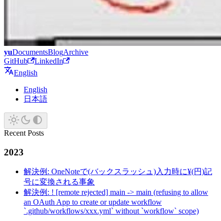
yu
Documents
Blog
Archive
GitHub
LinkedIn
English
English
日本語
Recent Posts
2023
解決例: OneNoteで(バックスラッシュ)入力時に¥(円)記
号に変換される事象
解決例: ! [remote rejected] main -> main (refusing to allow
an OAuth App to create or update workflow
`.github/workflows/xxx.yml` without `workflow` scope)