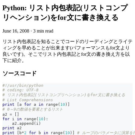
Python: リスト内包表記(リストコンプ
リヘンション)をfor文に書き換える
June 16, 2008
·
3 min read
リスト内包表記を知ることでコードのリーディングとライテ
ィングを早めることが出来ます(パフォーマンスもfor文より
良いです)。そこでリスト内包表記とfor文の書き換え方を以
下に紹介。
ソースコード
#!/usr/bin/python
# coding: UTF-8
# リスト内包表記(リストコンプリヘンション)をfor文に書き換える
# List Comprehensions
print
[
a 
for
 a 
in
range
(
10
)
]
# 0～9の数値を要素とするリスト
a2 
=
[
]
for
 i 
in
range
(
10
)
:
    a2
.
append
(
i
)
print
 a2
print
[
b
*
2
for
 b 
in
range
(
10
)
]
# ループのパラメータに演算を