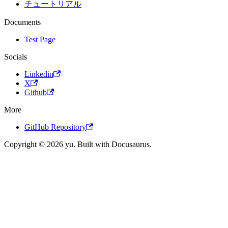
チュートリアル
Documents
Test Page
Socials
Linkedin
X
Github
More
GitHub Repository
Copyright © 2026 yu. Built with Docusaurus.