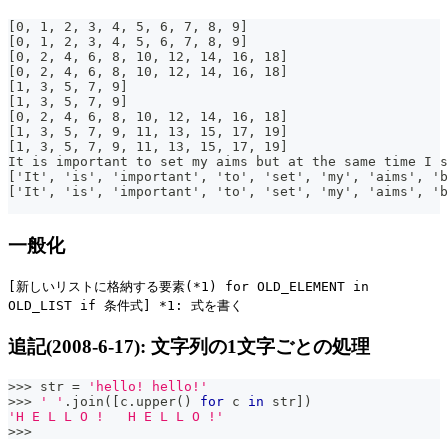
[0, 1, 2, 3, 4, 5, 6, 7, 8, 9]
[0, 1, 2, 3, 4, 5, 6, 7, 8, 9]
[0, 2, 4, 6, 8, 10, 12, 14, 16, 18]
[0, 2, 4, 6, 8, 10, 12, 14, 16, 18]
[1, 3, 5, 7, 9]
[1, 3, 5, 7, 9]
[0, 2, 4, 6, 8, 10, 12, 14, 16, 18]
[1, 3, 5, 7, 9, 11, 13, 15, 17, 19]
[1, 3, 5, 7, 9, 11, 13, 15, 17, 19]
It is important to set my aims but at the same time I s
['It', 'is', 'important', 'to', 'set', 'my', 'aims', 'b
['It', 'is', 'important', 'to', 'set', 'my', 'aims', 'b
一般化
[新しいリストに格納する要素(*1) for OLD_ELEMENT in
OLD_LIST if 条件式] *1: 式を書く
追記(2008-6-17): 文字列の1文字ごとの処理
>>
>
str
=
'hello! hello!'
>>
>
' '
.
join
(
[
c
.
upper
(
)
for
 c 
in
str
]
)
'H E L L O !   H E L L O !'
>>
>