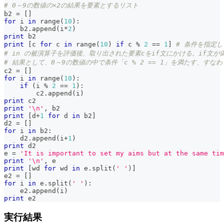
# 0～9の数値の×2の結果を要素とするリスト
b2 
=
[
]
for
 i 
in
range
(
10
)
:
    b2
.
append
(
i
*
2
)
print
 b2
print
[
c 
for
 c 
in
range
(
10
)
if
 c 
%
2
==
1
]
# 条件を指定
# in の被演算子を評価後、取り出された要素cをif文にかける。if文
# 結果として、0～9の数値の中で条件「c % 2 == 1」を満たす、す
c2 
=
[
]
for
 i 
in
range
(
10
)
:
if
(
i 
%
2
==
1
)
:
        c2
.
append
(
i
)
print
 c2
print
'\n'
,
 b2
print
[
d
+
1
for
 d 
in
 b2
]
d2 
=
[
]
for
 i 
in
 b2
:
    d2
.
append
(
i
+
1
)
print
 d2
e 
=
'It is important to set my aims but at the same tim
print
'\n'
,
 e
print
[
wd 
for
 wd 
in
 e
.
split
(
' '
)
]
e2 
=
[
]
for
 i 
in
 e
.
split
(
' '
)
:
    e2
.
append
(
i
)
print
 e2
実行結果