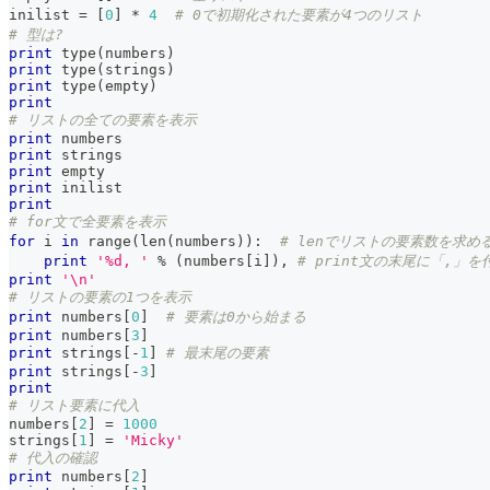
inilist 
=
[
0
]
*
4
# 0で初期化された要素が4つのリスト
# 型は?
print
type
(
numbers
)
print
type
(
strings
)
print
type
(
empty
)
print
# リストの全ての要素を表示
print
 numbers
print
 strings
print
 empty
print
 inilist
print
# for文で全要素を表示
for
 i 
in
range
(
len
(
numbers
)
)
:
# lenでリストの要素数を求め
print
'%d, '
%
(
numbers
[
i
]
)
,
# print文の末尾に「,」
print
'\n'
# リストの要素の1つを表示
print
 numbers
[
0
]
# 要素は0から始まる
print
 numbers
[
3
]
print
 strings
[
-
1
]
# 最末尾の要素
print
 strings
[
-
3
]
print
# リスト要素に代入
numbers
[
2
]
=
1000
strings
[
1
]
=
'Micky'
# 代入の確認
print
 numbers
[
2
]