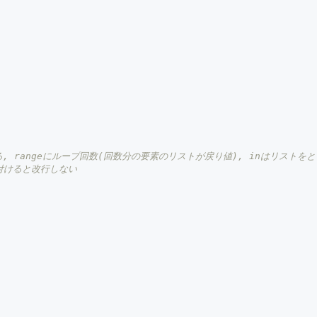
る, rangeにループ回数(回数分の要素のリストが戻り値), inはリストをと
を付けると改行しない