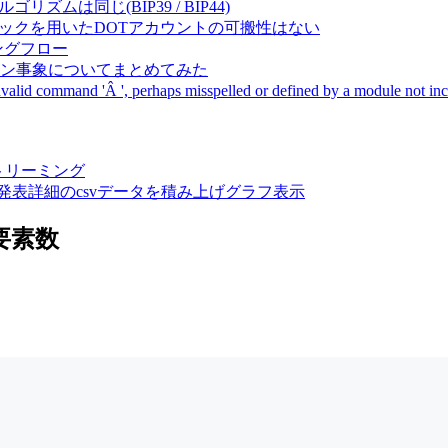
成アルゴリズムは同じ(BIP39 / BIP44)
Pal間で同一ニーモニックを用いたDOTアカウントの可搬性はない
ーキングフロー
サーバダウン事象についてまとめてみた
ommand 'Â ', perhaps misspelled or defined by a module not includ
動画ストリーミング
陽性患者発表詳細のcsvデータを積み上げグラフ表示
要素数