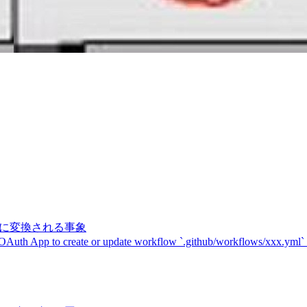
記号に変換される事象
 OAuth App to create or update workflow `.github/workflows/xxx.yml`