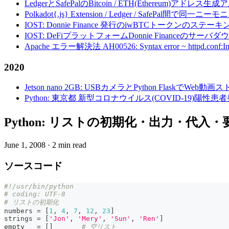
LedgerとSafePalのBitcoin / ETH(Ethereum)アドレス生
Polkadot{.js} Extension / Ledger / Safe
IOST: Donnie Finance 発行のiwBTCトークンのステ
IOST: DeFiプラットフォームDonnie Financeの
Apache エラー解決法 AH00526: Syntax error ~ httpd.conf:Invalid c
2020
Jetson nano 2GB: USBカメラとPython FlaskでWeb
Python: 東京都 新型コロナウイルス(COVID-19)
Python: リストの初期化・出力・代入・
June 1, 2008
·
2 min read
ソースコード
#!/usr/bin/python
# coding: UTF-8
# リストの初期化
numbers 
=
[
1
,
4
,
7
,
12
,
23
]
strings 
=
[
'Jon'
,
'Mery'
,
'Sun'
,
'Ren'
]
empty   
=
[
]
# 空リスト