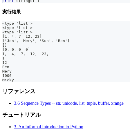
print
 strings
[
1
]
実行結果
<type 'list'>
<type 'list'>
<type 'list'>
[1, 4, 7, 12, 23]
['Jon', 'Mery', 'Sun', 'Ren']
[]
[0, 0, 0, 0]
1,  4,  7,  12,  23,
1
12
Ren
Mery
1000
Micky
リファレンス
3.6 Sequence Types -- str, unicode, list, tuple, buffer, xrange
チュートリアル
3. An Informal Introduction to Python