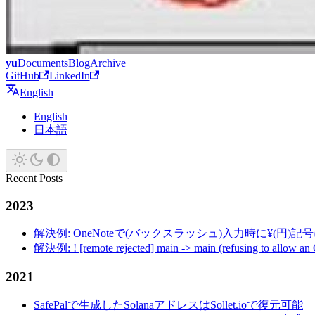
yu
Documents
Blog
Archive
GitHub
LinkedIn
English
English
日本語
Recent Posts
2023
解決例: OneNoteで(バックスラッシュ)入力時に¥(円)
解決例: ! [remote rejected] main -> main (refusing to allow an
2021
SafePalで生成したSolanaアドレスはSollet.ioで復元可能