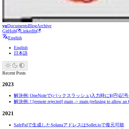
yu
Documents
Blog
Archive
GitHub
LinkedIn
English
English
日本語
Recent Posts
2023
解決例: OneNoteで(バックスラッシュ)入力時に¥(円)
解決例: ! [remote rejected] main -> main (refusing to allow an
2021
SafePalで生成したSolanaアドレスはSollet.ioで復元可能