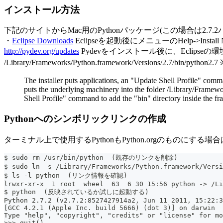
インストール方法
下記のサイトからMac用のPythonパッケージ(この場合は2.
・
Eclipse Downloads
Eclipseを起動後にメニューのHelp->In
http://pydev.org/updates
Pydevをインストール後に、Eclipseの環境設
/Library/Frameworks/Python.framework/Versions/2.7/b
The installer puts applications, an "Update Shell Profile" com
puts the underlying machinery into the folder /Library/Framewor
Shell Profile" command to add the "bin" directory inside the fr
Pythonへのシンボリックリンクの作成
ターミナル上で使用するPythonもPython.orgのもの
$ sudo rm /usr/bin/python  (既存のリンクを削除)
$ sudo ln -s /Library/Frameworks/Python.framework/Ver
$ ls -l python  (リンク情報を確認)
lrwxr-xr-x  1 root  wheel  63  6 30 15:56 python -> /Li
$ python  (反映されているか試しに起動する)
Python 2.7.2 (v2.7.2:8527427914a2, Jun 11 2011, 15:22:3
[GCC 4.2.1 (Apple Inc. build 5666) (dot 3)] on darwin
Type "help", "copyright", "credits" or "license" for mo
>>> quit()