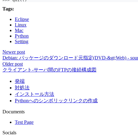
Tags:
Eclipse
Linux
Mac
Python
Setting
Newer post
Debian: パッケージのダウンロード元指定(DVD-&gt;Web) - sources
Older post
クライアント-サーバ間のFTPの接続構成図
発端
対処法
インストール方法
Pythonへのシンボリックリンクの作成
Documents
Test Page
Socials