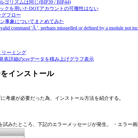
成アルゴリズムは同じ(BIP39 / BIP44)
Pal間で同一ニーモニックを用いたDOTアカウントの可搬性はない
ーキングフロー
サーバダウン事象についてまとめてみた
ommand 'Â ', perhaps misspelled or defined by a module not includ
動画ストリーミング
陽性患者発表詳細のcsvデータを積み上げグラフ表示
+PyDevをインストール
のセットアップに考慮が必要だった為、インストール方法を紹介する。
下記のエラーメッセージが発生。 ・エラー画面(Error: Python stdlib no