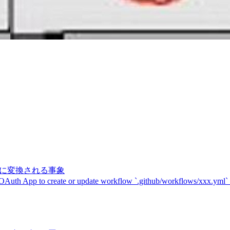
記号に変換される事象
 OAuth App to create or update workflow `.github/workflows/xxx.yml`