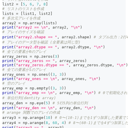
list2 
=
[
5
,
6
,
7
,
8
]
# リストのリストを作成
lists 
=
[
list1
,
 list2
]
# 多次元アレイを作成
array2 
=
 np
.
array
(
lists
)
print
(
"array2 == \n"
,
 array2
,
"\n"
)
# アレイのサイズを確認
print
(
"array2.shape == "
,
 array2
.
shape
)
# タプル出力：2行
# アレイのデータ型を確認 (全要素は同じ型)
print
(
"array2.dtype == "
,
 array2
.
dtype
,
"\n"
)
# 全ての要素が0のアレイ
array_zeros 
=
 np
.
zeros
(
3
)
print
(
"array_zeros == "
,
 array_zeros
)
print
(
"array_zeros.dtype == "
,
 array_zeros
.
dtype
,
"\n"
)
# 全ての要素が1のアレイ
array_ones 
=
 np
.
ones
(
(
3
,
3
)
)
print
(
"array_ones == \n"
,
 array_ones
,
"\n"
)
# 空のアレイ
array_emp 
=
 np
.
empty
(
(
3
,
3
)
)
print
(
"array_emp == \n"
,
 array_emp
,
"\n"
)
# 0で初期化さ
# 単位行列(dentity array)
array_den 
=
 np
.
eye
(
5
)
# 5行5列の単位行列
print
(
"array_den == \n"
,
 array_den
,
"\n"
)
# arange 関数でのアレイの作成
array3 
=
 np
.
arange
(
10
)
# 0〜(10-1)までを1ずつ加算した要素
array4 
=
 np
.
arange
(
8
,
60
,
4
)
# 8〜(60-1)までを4ずつ加算
print
(
"array3 == "
,
 array3
)