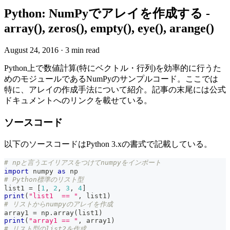
Python: NumPyでアレイを作成する -
array(), zeros(), empty(), eye(), arange()
August 24, 2016
·
3 min read
Python上で数値計算(特にベクトル・行列)を効率的に行うた
めのモジュールであるNumPyのサンプルコード。ここでは
特に、アレイの作成手法について紹介。記事の末尾には公式
ドキュメントへのリンクを載せている。
ソースコード
以下のソースコードはPython 3.xの書式で記載している。
# npと言うエイリアスをつけてnumpyをインポート
import
 numpy 
as
 np
# Python標準のリスト型
list1 
=
[
1
,
2
,
3
,
4
]
print
(
"list1  == "
,
 list1
)
# リストからnumpyのアレイを作成
array1 
=
 np
.
array
(
list1
)
print
(
"array1 == "
,
 array1
)
# リスト型のlist2を作成