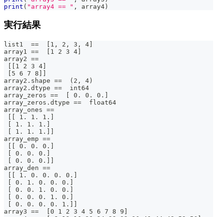
print
(
"array4 == "
,
 array4
)
実行結果
list1  ==  [1, 2, 3, 4]
array1 ==  [1 2 3 4]
array2 ==
 [[1 2 3 4]
 [5 6 7 8]]
array2.shape ==  (2, 4)
array2.dtype ==  int64
array_zeros ==  [ 0. 0. 0.]
array_zeros.dtype ==  float64
array_ones ==
 [[ 1. 1. 1.]
 [ 1. 1. 1.]
 [ 1. 1. 1.]]
array_emp ==
 [[ 0. 0. 0.]
 [ 0. 0. 0.]
 [ 0. 0. 0.]]
array_den ==
 [[ 1. 0. 0. 0. 0.]
 [ 0. 1. 0. 0. 0.]
 [ 0. 0. 1. 0. 0.]
 [ 0. 0. 0. 1. 0.]
 [ 0. 0. 0. 0. 1.]]
array3 ==  [0 1 2 3 4 5 6 7 8 9]