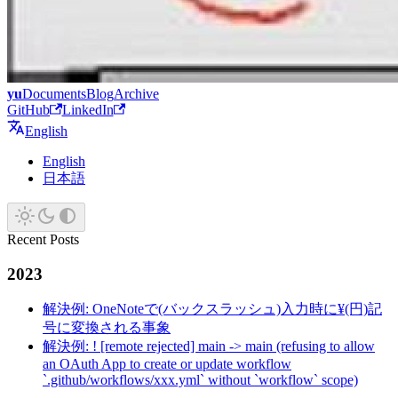
yu
Documents
Blog
Archive
GitHub
LinkedIn
English
English
日本語
Recent Posts
2023
解決例: OneNoteで(バックスラッシュ)入力時に¥(円)記
号に変換される事象
解決例: ! [remote rejected] main -> main (refusing to allow
an OAuth App to create or update workflow
`.github/workflows/xxx.yml` without `workflow` scope)