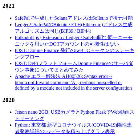
2021
SafePalで生成したSolanaアドレスはSollet.ioで復元可能
LedgerとSafePalのBitcoin / ETH(Ethereum)アドレス生成
アルゴリズムは同じ(BIP39 / BIP44)
Polkadot{.js} Extension / Ledger / SafePal間で同一ニーモ
ニックを用いたDOTアカウントの可搬性はない
IOST: Donnie Finance 発行のiwBTCトークンのステーキ
ングフロー
IOST: DeFiプラットフォームDonnie Financeのサーバダ
ウン事象についてまとめてみた
Apache エラー解決法 AH00526: Syntax error ~
httpd.conf:Invalid command 'Â ', perhaps misspelled or
defined by a module not included in the server configuration
2020
Jetson nano 2GB: USBカメラとPython FlaskでWeb動画ス
トリーミング
Python: 東京都 新型コロナウイルス(COVID-19)陽性患
者発表詳細のcsvデータを積み上げグラフ表示