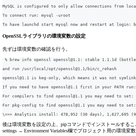
MySQL is configured to only allow connections from loca
To connect run: mysql -uroot
To have launchd start mysql now and restart at login: b
OpenSSLライブラリの環境変数の設定
先ずは環境変数の確認を行う。
 % brew info openssl openssl@1.1: stable 1.1.1d (bottle
and run /usr/local/opt/openssl@1.1/bin/c_rehash
openssl@1.1 is keg-only, which means it was not symlink
If you need to have openssl@1.1 first in your PATH run:
For compilers to find openssl@1.1 you may need to set: 
For pkg-config to find openssl@1.1 you may need to set:
\==> Analytics install: 478,952 (30 days), 1,627,695 (9
後は環境変数を設定の上、pipコマンドでインストールすることで本事象は解消
settings → Environment Variables欄でプロジ