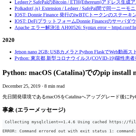
LedgerとSafePalのBitcoin / ETH(Ethereum)アドレス生
Polkadot{.js} Extension / Ledger / Safe
IOST: Donnie Finance 発行のiwBTCトークンのステ
IOST: DeFiプラットフォームDonnie Financeの
Apache エラー解決法 AH00526: Syntax error ~ httpd.conf:Invalid c
2020
Jetson nano 2GB: USBカメラとPython FlaskでWeb
Python: 東京都 新型コロナウイルス(COVID-19)
Python: macOS (Catalina)でのpip inst
December 25, 2019
·
8 min read
先日開発環境であるmacOSをCatalinaへアップグレード後にP
事象 (エラーメッセージ)
 Collecting mysqlclient==1.4.6 Using cached https://fil
ERROR: Command errored out with exit status 1: command: