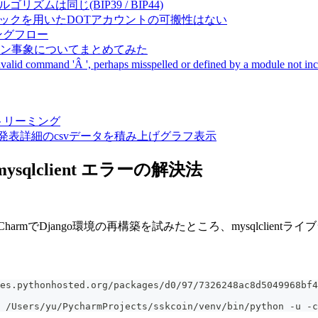
成アルゴリズムは同じ(BIP39 / BIP44)
Pal間で同一ニーモニックを用いたDOTアカウントの可搬性はない
ーキングフロー
サーバダウン事象についてまとめてみた
ommand 'Â ', perhaps misspelled or defined by a module not includ
動画ストリーミング
陽性患者発表詳細のcsvデータを積み上げグラフ表示
all mysqlclient エラーの解決法
yCharmでDjango環境の再構築を試みたところ、mysqlcli
es.pythonhosted.org/packages/d0/97/7326248ac8d5049968bf4
 /Users/yu/PycharmProjects/sskcoin/venv/bin/python -u -c