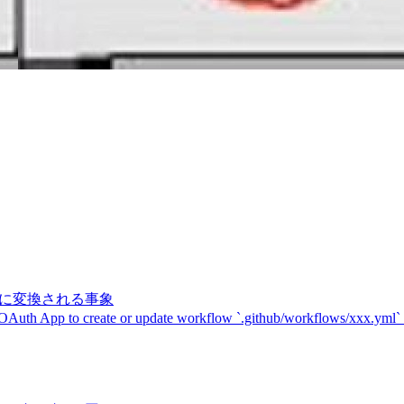
記号に変換される事象
 OAuth App to create or update workflow `.github/workflows/xxx.yml`