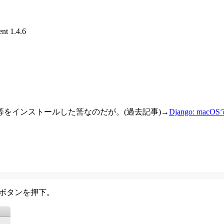
nt 1.4.6
イアント等をインストールした筈なのだが。(過去記事)→
Django: macOS
lボタンを押下。