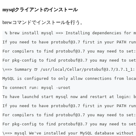
mysqlクライアントのインストール
brewコマンドでインストールを行う。
 % brew install mysql ==> Installing dependencies for m
If you need to have protobuf@3.7 first in your PATH run
For compilers to find protobuf@3.7 you may need to set:
For pkg-config to find protobuf@3.7 you may need to set
\==> Summary 🍺 /usr/local/Cellar/protobuf@3.7/3.7.1_1:
MySQL is configured to only allow connections from loca
To connect run: mysql -uroot
To have launchd start mysql now and restart at login: b
If you need to have protobuf@3.7 first in your PATH run
For compilers to find protobuf@3.7 you may need to set:
For pkg-config to find protobuf@3.7 you may need to set
\==> mysql We've installed your MySQL database without 