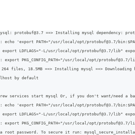
ysql: protobuf@3.7 ==> Installing mysql dependency: prot
: echo 'export PATH="/usr/local/opt/protobuf@3.7/bin:$PA
 export LDFLAGS="-L/usr/local/opt/protobuf@3.7/lib" expo
: export PKG_CONFIG_PATH="/usr/local/opt/protobuf@3.7/li
 264 files, 18.5MB ==> Installing mysql ==> Downloading 
lhost by default
rew services start mysql Or, if you don't want/need a ba
: echo 'export PATH="/usr/local/opt/protobuf@3.7/bin:$PA
 export LDFLAGS="-L/usr/local/opt/protobuf@3.7/lib" expo
: export PKG_CONFIG_PATH="/usr/local/opt/protobuf@3.7/li
a root password. To secure it run: mysql_secure_installa