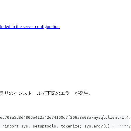
ed in the server configuration
entライブラリのインストールで下記のエラーが発生。
ec708a5d3d4806e412a42e74160d7f266a3e03a/mysqlclient-1.4.
 'import sys, setuptools, tokenize; sys.argv[0] = '"'"'/