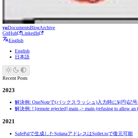
yu
Documents
Blog
Archive
GitHub
LinkedIn
English
English
日本語
Recent Posts
2023
解決例: OneNoteで(バックスラッシュ)入力時に¥(円)
解決例: ! [remote rejected] main -> main (refusing to allow an
2021
SafePalで生成したSolanaアドレスはSollet.ioで復元可能