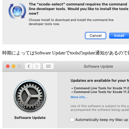
時期によってはSoftware Updateでtoolsのupdate通