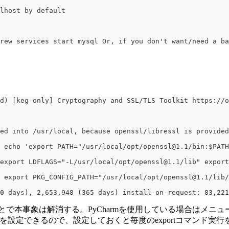
lhost by default
rew services start mysql Or, if you don't want/need a ba
d) [keg-only] Cryptography and SSL/TLS Toolkit https://o
ed into /usr/local, because openssl/libressl is provided
 echo 'export PATH="/usr/local/opt/openssl@1.1/bin:$PATH
export LDFLAGS="-L/usr/local/opt/openssl@1.1/lib" export
 export PKG_CONFIG_PATH="/usr/local/opt/openssl@1.1/lib/
0 days), 2,653,948 (365 days) install-on-request: 83,221
する。PyCharmを使用している場合はメニューからPyCharm → Pre
ェクト用の環境変数を設定できるので、設定しておくと毎度のexportコマンド