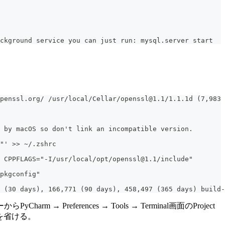
ckground service you can just run: mysql.server start 
penssl.org/ /usr/local/Cellar/openssl@1.1/1.1.1d (7,983 
 by macOS so don't link an incompatible version.
"' >> ~/.zshrc
 CPPFLAGS="-I/usr/local/opt/openssl@1.1/include"
pkgconfig"
 (30 days), 166,771 (90 days), 458,497 (365 days) build-
ferences → Tools → Terminal画面のProject
実行を省ける。