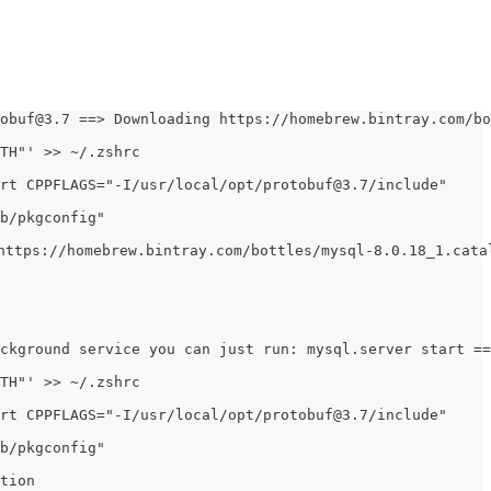
obuf@3.7 ==> Downloading https://homebrew.bintray.com/bo
TH"' >> ~/.zshrc
rt CPPFLAGS="-I/usr/local/opt/protobuf@3.7/include"
b/pkgconfig"
https://homebrew.bintray.com/bottles/mysql-8.0.18_1.cata
ckground service you can just run: mysql.server start ==
TH"' >> ~/.zshrc
rt CPPFLAGS="-I/usr/local/opt/protobuf@3.7/include"
b/pkgconfig"
tion