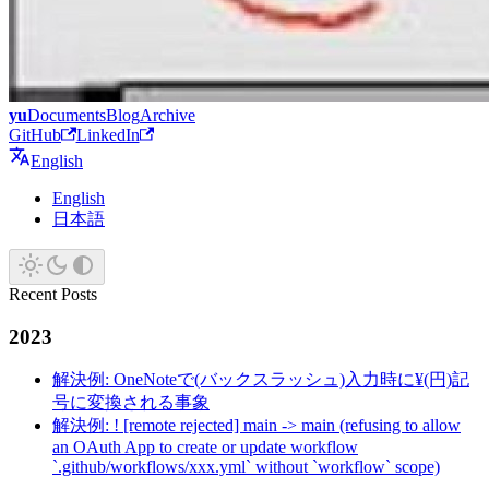
yu
Documents
Blog
Archive
GitHub
LinkedIn
English
English
日本語
Recent Posts
2023
解決例: OneNoteで(バックスラッシュ)入力時に¥(円)記
号に変換される事象
解決例: ! [remote rejected] main -> main (refusing to allow
an OAuth App to create or update workflow
`.github/workflows/xxx.yml` without `workflow` scope)