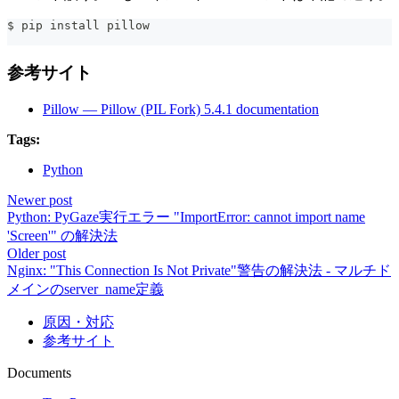
$ pip install pillow
参考サイト
Pillow — Pillow (PIL Fork) 5.4.1 documentation
Tags:
Python
Newer post
Python: PyGaze実行エラー "ImportError: cannot import name
'Screen'" の解決法
Older post
Nginx: "This Connection Is Not Private"警告の解決法 - マルチド
メインのserver_name定義
原因・対応
参考サイト
Documents