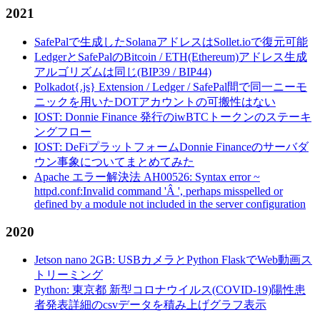
2021
SafePalで生成したSolanaアドレスはSollet.ioで復元可能
LedgerとSafePalのBitcoin / ETH(Ethereum)アドレス生成
アルゴリズムは同じ(BIP39 / BIP44)
Polkadot{.js} Extension / Ledger / SafePal間で同一ニーモ
ニックを用いたDOTアカウントの可搬性はない
IOST: Donnie Finance 発行のiwBTCトークンのステーキ
ングフロー
IOST: DeFiプラットフォームDonnie Financeのサーバダ
ウン事象についてまとめてみた
Apache エラー解決法 AH00526: Syntax error ~
httpd.conf:Invalid command 'Â ', perhaps misspelled or
defined by a module not included in the server configuration
2020
Jetson nano 2GB: USBカメラとPython FlaskでWeb動画ス
トリーミング
Python: 東京都 新型コロナウイルス(COVID-19)陽性患
者発表詳細のcsvデータを積み上げグラフ表示