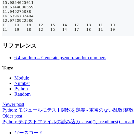
15.0854025011
18.6344006559
11.049275088
16.6396732404
12.0720922586
11   19   18   12   15   14   17   18   11   10
11   19   18   12   15   14   17   18   11   10
リファレンス
6.4 random -- Generate pseudo-random numbers
Tags:
Module
Number
Python
Random
Newer post
Python: モジュールにテスト関数を定義 - 重複のない乱数(整
Older post
Python: テキストファイルの読み込み - read()、readlines()、read
ソースコード