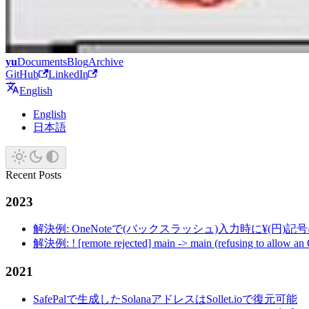
yu
Documents
Blog
Archive
GitHub
LinkedIn
English
English
日本語
Recent Posts
2023
解決例: OneNoteで(バックスラッシュ)入力時に¥(円)
解決例: ! [remote rejected] main -> main (refusing to allow an
2021
SafePalで生成したSolanaアドレスはSollet.ioで復元可能