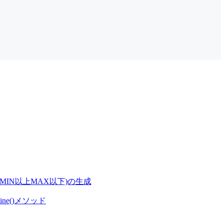
数MIN以上MAX以下)の生成
line()メソッド