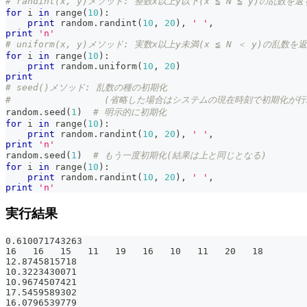
# randint(x, y)メソッド: 整数x以上y以下(x ≦ N ≦ y)の乱数を返
for
 i 
in
range
(
10
)
:
print
 random
.
randint
(
10
,
20
)
,
' '
,
print
'n'
# uniform(x, y)メソッド: 実数x以上y未満(x ≦ N ＜ y)の乱数を
for
 i 
in
range
(
10
)
:
print
 random
.
uniform
(
10
,
20
)
print
# seed()メソッド: 乱数の種の初期化
#                 (省略した場合はシステムの現在時刻で初期化が
random
.
seed
(
1
)
# 明示的に初期化
for
 i 
in
range
(
10
)
:
print
 random
.
randint
(
10
,
20
)
,
' '
,
print
'n'
random
.
seed
(
1
)
# もう一度初期化(結果は上と同じとなる)
for
 i 
in
range
(
10
)
:
print
 random
.
randint
(
10
,
20
)
,
' '
,
print
'n'
実行結果
0.610071743263
16   16   15   11   19   16   10   11   20   18
12.8745815718
10.3223430071
10.9674507421
17.5459589302
16.0796539779