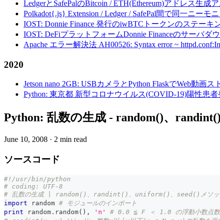
LedgerとSafePalのBitcoin / ETH(Ethereum)アドレス生
Polkadot{.js} Extension / Ledger / Safe
IOST: Donnie Finance 発行のiwBTCトークンのステ
IOST: DeFiプラットフォームDonnie Financeの
Apache エラー解決法 AH00526: Syntax error ~ httpd.conf:Invalid c
2020
Jetson nano 2GB: USBカメラとPython FlaskでWeb
Python: 東京都 新型コロナウイルス(COVID-19)
Python: 乱数の生成 - random()、randint
June 10, 2008
·
2 min read
ソースコード
#!/usr/bin/python
# coding: UTF-8
# 乱数の生成 | random()、randint()、uniform()、seed()メ
import
 random 
# モジュールのインポート
print
 random
.
random
(
)
,
'n'
# 0.0 ≦ F ＜ 1.0 の浮動小数