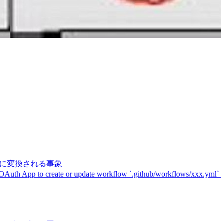
記号に変換される事象
 OAuth App to create or update workflow `.github/workflows/xxx.yml`