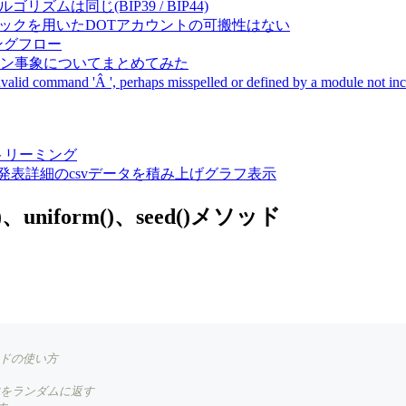
成アルゴリズムは同じ(BIP39 / BIP44)
Pal間で同一ニーモニックを用いたDOTアカウントの可搬性はない
ーキングフロー
サーバダウン事象についてまとめてみた
ommand 'Â ', perhaps misspelled or defined by a module not includ
動画ストリーミング
陽性患者発表詳細のcsvデータを積み上げグラフ表示
()、uniform()、seed()メソッド
ソッドの使い方
点数をランダムに返す