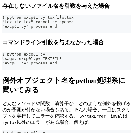
存在しないファイル名を引数を与えた場合
$ python excp01.py texfile.tex
"texfile.tex" cannot be opened.
"excp01.py" process end.
コマンドライン引数を与えなかった場合
$ python excp01.py
Usage: excp01.py TEXTFILE
"excp01.py" process end.
例外オブジェクト名をpython処理系に
聞いてみる
どんなメソッドや関数、演算子が、どのような例外を投げる
のか予測が付かない場合もある。そんな場合、一旦はスクリ
プトを実行してエラーを確認する。
SyntaxError: invalid
以外のエラーがある場合、例えば、
syntax
$ python excp01.py