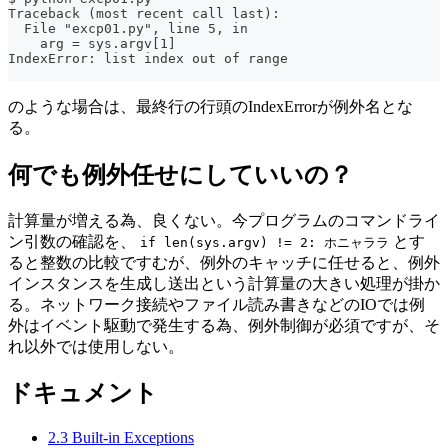
Traceback (most recent call last):
  File "excp01.py", line 5, in 
    arg = sys.argv[1]
IndexError: list index out of range
のような場合は、最終行の行頭のIndexErrorが例外名とな
る。
何でも例外任せにしていいの？
計算量が増える為、良くない。今プログラムのコマンドライ
ン引数の確認を、
とす
if len(sys.argv) != 2: ホニャララ
ると整数の比較ですむが、例外のキャッチに任せると、例外
インスタンスを生成し送出という計算量の大きい処理が掛か
る。ネットワーク接続やファイル読み書きなどのIOでは例
外はイベント駆動で発生する為、例外制御が必須ですが、そ
れ以外では使用しない。
ドキュメント
2.3 Built-in Exceptions