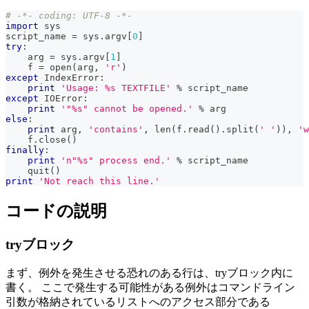
# -*- coding: UTF-8 -*-
import
 sys
script_name 
=
 sys
.
argv
[
0
]
try
:
    arg 
=
 sys
.
argv
[
1
]
    f 
=
open
(
arg
,
'r'
)
except
 IndexError
:
print
'Usage: %s TEXTFILE'
%
 script_name
except
 IOError
:
print
'"%s" cannot be opened.'
%
 arg
else
:
print
 arg
,
'contains'
,
len
(
f
.
read
(
)
.
split
(
' '
)
)
,
'w
    f
.
close
(
)
finally
:
print
'n"%s" process end.'
%
 script_name
    quit
(
)
print
'Not reach this line.'
コードの説明
tryブロック
まず、例外を発生させる恐れのある行は、tryブロック内に
書く。 ここで発生する可能性がある例外はコマンドライン
引数が格納されているリストへのアクセス部分である