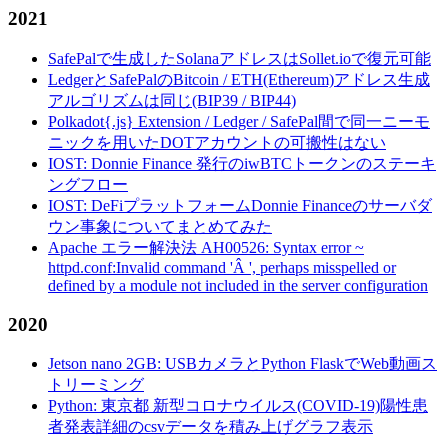
2021
SafePalで生成したSolanaアドレスはSollet.ioで復元可能
LedgerとSafePalのBitcoin / ETH(Ethereum)アドレス生成
アルゴリズムは同じ(BIP39 / BIP44)
Polkadot{.js} Extension / Ledger / SafePal間で同一ニーモ
ニックを用いたDOTアカウントの可搬性はない
IOST: Donnie Finance 発行のiwBTCトークンのステーキ
ングフロー
IOST: DeFiプラットフォームDonnie Financeのサーバダ
ウン事象についてまとめてみた
Apache エラー解決法 AH00526: Syntax error ~
httpd.conf:Invalid command 'Â ', perhaps misspelled or
defined by a module not included in the server configuration
2020
Jetson nano 2GB: USBカメラとPython FlaskでWeb動画ス
トリーミング
Python: 東京都 新型コロナウイルス(COVID-19)陽性患
者発表詳細のcsvデータを積み上げグラフ表示