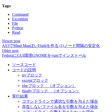
Tags:
Command
Exception
File
Python
Read
Newer post
AS3でMind MapぽいFlashを作る (1)ノード間隔の安定化
Older post
FedoraにGUI環境GNOMEをyumでインストール
ソースコード
コードの説明
tryブロック
exceptブロック
elseブロック （オプション）
finallyブロック （オプション）
実行結果
コマンドラインで適切な引数を与えた場合
存在しないファイル名を引数を与えた場合
コマンドライン引数を与えなかった場合