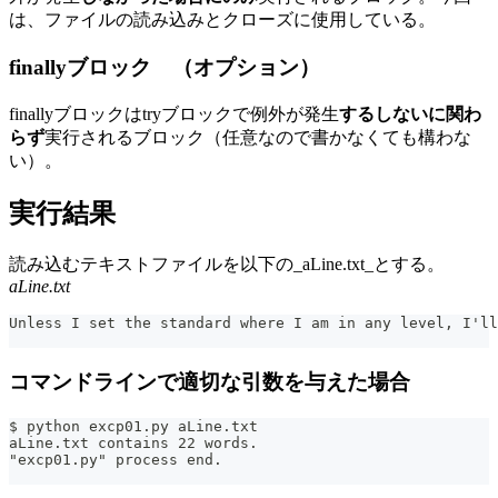
は、ファイルの読み込みとクローズに使用している。
finallyブロック （オプション）
finallyブロックはtryブロックで例外が発生
するしないに関わ
らず
実行されるブロック（任意なので書かなくても構わな
い）。
実行結果
読み込むテキストファイルを以下の_aLine.txt_とする。
aLine.txt
Unless I set the standard where I am in any level, I'll
コマンドラインで適切な引数を与えた場合
$ python excp01.py aLine.txt
aLine.txt contains 22 words.
"excp01.py" process end.