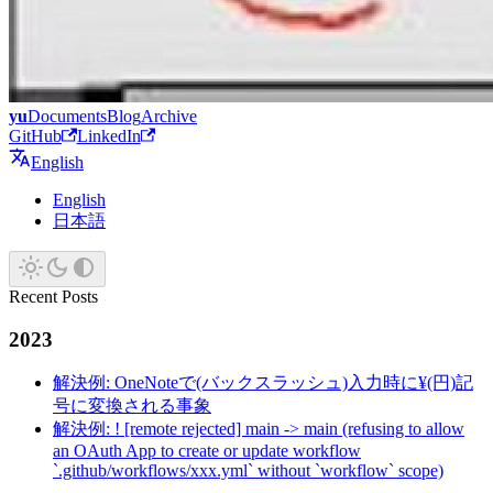
yu
Documents
Blog
Archive
GitHub
LinkedIn
English
English
日本語
Recent Posts
2023
解決例: OneNoteで(バックスラッシュ)入力時に¥(円)記
号に変換される事象
解決例: ! [remote rejected] main -> main (refusing to allow
an OAuth App to create or update workflow
`.github/workflows/xxx.yml` without `workflow` scope)