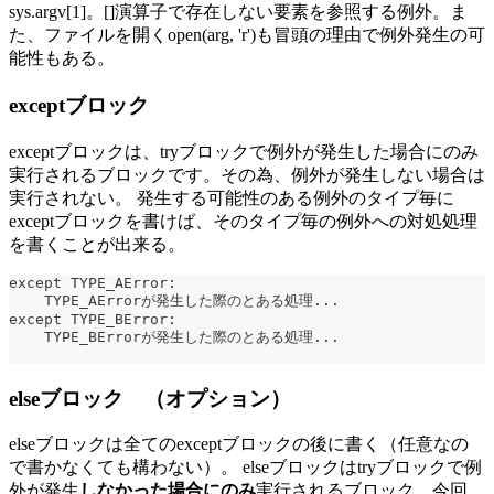
sys.argv[1]。[]演算子で存在しない要素を参照する例外。ま
た、ファイルを開くopen(arg, 'r')も冒頭の理由で例外発生の可
能性もある。
exceptブロック
exceptブロックは、tryブロックで例外が発生した場合にのみ
実行されるブロックです。その為、例外が発生しない場合は
実行されない。 発生する可能性のある例外のタイプ毎に
exceptブロックを書けば、そのタイプ毎の例外への対処処理
を書くことが出来る。
except TYPE_AError:
    TYPE_AErrorが発生した際のとある処理...
except TYPE_BError:
    TYPE_BErrorが発生した際のとある処理...
elseブロック （オプション）
elseブロックは全てのexceptブロックの後に書く（任意なの
で書かなくても構わない）。 elseブロックはtryブロックで例
外が発生
しなかった場合にのみ
実行されるブロック。今回