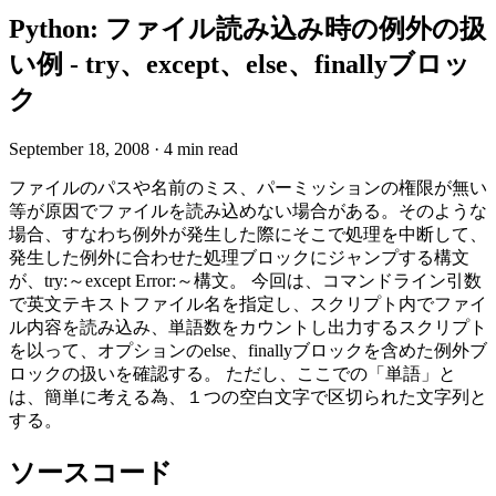
Python: ファイル読み込み時の例外の扱
い例 - try、except、else、finallyブロッ
ク
September 18, 2008
·
4 min read
ファイルのパスや名前のミス、パーミッションの権限が無い
等が原因でファイルを読み込めない場合がある。そのような
場合、すなわち例外が発生した際にそこで処理を中断して、
発生した例外に合わせた処理ブロックにジャンプする構文
が、try:～except Error:～構文。 今回は、コマンドライン引数
で英文テキストファイル名を指定し、スクリプト内でファイ
ル内容を読み込み、単語数をカウントし出力するスクリプト
を以って、オプションのelse、finallyブロックを含めた例外ブ
ロックの扱いを確認する。 ただし、ここでの「単語」と
は、簡単に考える為、１つの空白文字で区切られた文字列と
する。
ソースコード