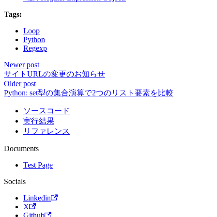
Tags:
Loop
Python
Regexp
Newer post
サイトURLの変更のお知らせ
Older post
Python: set型の集合演算で2つのリスト要素を比較
ソースコード
実行結果
リファレンス
Documents
Test Page
Socials
Linkedin
X
Github