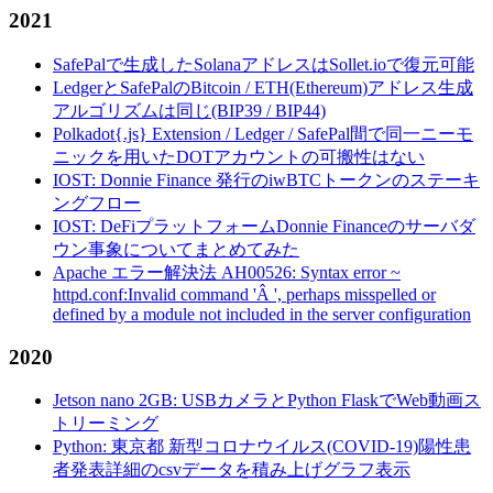
2021
SafePalで生成したSolanaアドレスはSollet.ioで復元可能
LedgerとSafePalのBitcoin / ETH(Ethereum)アドレス生成
アルゴリズムは同じ(BIP39 / BIP44)
Polkadot{.js} Extension / Ledger / SafePal間で同一ニーモ
ニックを用いたDOTアカウントの可搬性はない
IOST: Donnie Finance 発行のiwBTCトークンのステーキ
ングフロー
IOST: DeFiプラットフォームDonnie Financeのサーバダ
ウン事象についてまとめてみた
Apache エラー解決法 AH00526: Syntax error ~
httpd.conf:Invalid command 'Â ', perhaps misspelled or
defined by a module not included in the server configuration
2020
Jetson nano 2GB: USBカメラとPython FlaskでWeb動画ス
トリーミング
Python: 東京都 新型コロナウイルス(COVID-19)陽性患
者発表詳細のcsvデータを積み上げグラフ表示