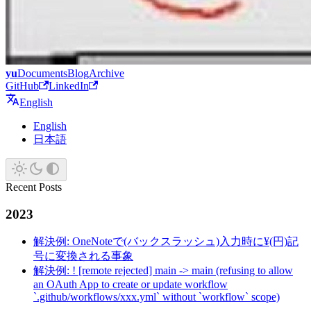
yu
Documents
Blog
Archive
GitHub
LinkedIn
English
English
日本語
Recent Posts
2023
解決例: OneNoteで(バックスラッシュ)入力時に¥(円)記
号に変換される事象
解決例: ! [remote rejected] main -> main (refusing to allow
an OAuth App to create or update workflow
`.github/workflows/xxx.yml` without `workflow` scope)