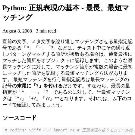
Python: 正規表現の基本 - 最長、最短マ
ッチング
August 8, 2008
·
3 min read
直前の文字、メタ文字を繰り返しマッチングさせる量指定記
号である「*」「+」「?」などは、テキスト中にその繰り返
しパターンがマッチする箇所が複数ある場合は、通常最後に
マッチした箇所をオブジェクトに記録します。このような最
長マッチングに対して、マッチング箇所が複数の場合に最初
にマッチした箇所を記録する最短マッチング方法がありま
す。 最短マッチングを行う量指定記号は最長マッチングの
記号の
末尾に「?」を付ける
だけです。すなわち、最長の量
指定が「*」「+」「?」であるのに対して、**最短マッチン
グは「*?」「+?」「??」**となります。それでは、以下のコ
ードで確認してみましょう。
ソースコード
# coding: Shift_JIS import re # 正規表現を扱うモジュールの