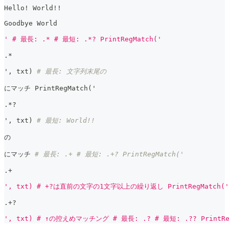
Hello! World!!
Goodbye World
' # 最長: .* # 最短: .*? PrintRegMatch('
.
*
'
,
 txt
)
# 最長: 文字列末尾の
にマッチ PrintRegMatch
(
'
.
*
?
'
,
 txt
)
# 最短: World!!
の
にマッチ 
# 最長: .+ # 最短: .+? PrintRegMatch('
.
+
', txt) # +?は直前の文字の1文字以上の繰り返し PrintRegMatch('
.
+
?
', txt) # ↑の控えめマッチング # 最長: .? # 最短: .?? PrintRe