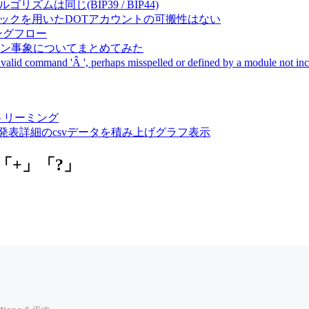
成アルゴリズムは同じ(BIP39 / BIP44)
Pal間で同一ニーモニックを用いたDOTアカウントの可搬性はない
ーキングフロー
サーバダウン事象についてまとめてみた
ommand 'Â ', perhaps misspelled or defined by a module not includ
動画ストリーミング
陽性患者発表詳細のcsvデータを積み上げグラフ表示
」「+」「?」