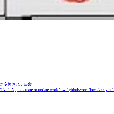
記号に変換される事象
 OAuth App to create or update workflow `.github/workflows/xxx.yml`