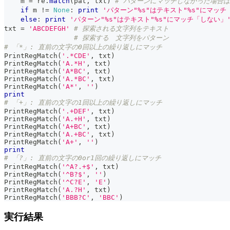
    m 
=
 re
.
match
(
pat
,
 txt
)
# パターンにマッチしなかった場合は
if
 m 
!=
None
:
print
'パターン"%s"はテキスト"%s"にマッチ
else
:
print
'パターン"%s"はテキスト"%s"にマッチ「しない」
txt 
=
'ABCDEFGH'
# 探索される文字列をテキスト
# 探索する　文字列をパターン
# 「*」: 直前の文字の0回以上の繰り返しにマッチ
PrintRegMatch
(
'.*CDE'
,
 txt
)
PrintRegMatch
(
'A.*H'
,
 txt
)
PrintRegMatch
(
'A*BC'
,
 txt
)
PrintRegMatch
(
'A.*BC'
,
 txt
)
PrintRegMatch
(
'A*'
,
''
)
print
# 「+」: 直前の文字の1回以上の繰り返しにマッチ
PrintRegMatch
(
'.+DEF'
,
 txt
)
PrintRegMatch
(
'A.+H'
,
 txt
)
PrintRegMatch
(
'A+BC'
,
 txt
)
PrintRegMatch
(
'A.+BC'
,
 txt
)
PrintRegMatch
(
'A+'
,
''
)
print
# 「?」: 直前の文字の0or1回の繰り返しにマッチ
PrintRegMatch
(
'^A?.+$'
,
 txt
)
PrintRegMatch
(
'^B?$'
,
''
)
PrintRegMatch
(
'^C?E'
,
'E'
)
PrintRegMatch
(
'A.?H'
,
 txt
)
PrintRegMatch
(
'BBB?C'
,
'BBC'
)
実行結果