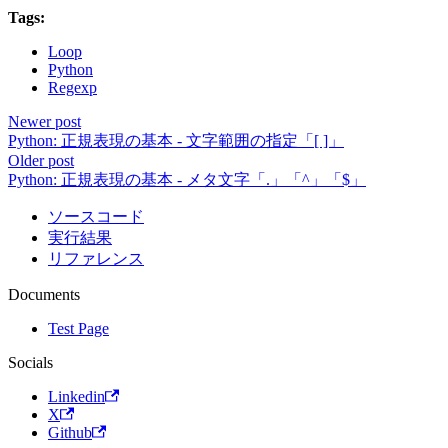
Tags:
Loop
Python
Regexp
Newer post
Python: 正規表現の基本 - 文字範囲の指定「[ ]」
Older post
Python: 正規表現の基本 - メタ文字「.」「^」「$」
ソースコード
実行結果
リファレンス
Documents
Test Page
Socials
Linkedin
X
Github