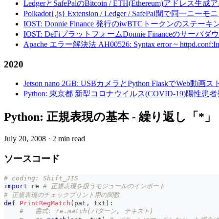
LedgerとSafePalのBitcoin / ETH(Ethereum)アドレス生
Polkadot{.js} Extension / Ledger / Safe
IOST: Donnie Finance 発行のiwBTCトークンのステ
IOST: DeFiプラットフォームDonnie Financeの
Apache エラー解決法 AH00526: Syntax error ~ httpd.conf:Invalid c
2020
Jetson nano 2GB: USBカメラとPython FlaskでWeb
Python: 東京都 新型コロナウイルス(COVID-19)
Python: 正規表現の基本 - 繰り返し「*
July 20, 2008
·
2 min read
ソースコード
# coding: Shift_JIS
import
 re 
# 正規表現を扱うモジュールのインポート
# 正規表現のチェックプリント用の関数
def
PrintRegMatch
(
pat
,
 txt
)
:
#   書式: re.match(パターン, テキスト)