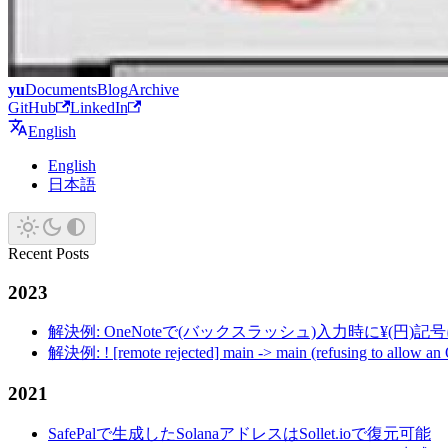
yu
Documents
Blog
Archive
GitHub
LinkedIn
English
English
日本語
Recent Posts
2023
解決例: OneNoteで(バックスラッシュ)入力時に¥(円)
解決例: ! [remote rejected] main -> main (refusing to allow an
2021
SafePalで生成したSolanaアドレスはSollet.ioで復元可能