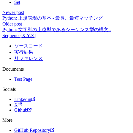
Set
Newer post
Python: 正規表現の基本 - 最長、最短マッチング
Older post
Python: 文字列の上位型であるシーケンス型の構文 -
Sequence[X:Y:Z]
ソースコード
実行結果
リファレンス
Documents
Test Page
Socials
Linkedin
X
Github
More
GitHub Repository