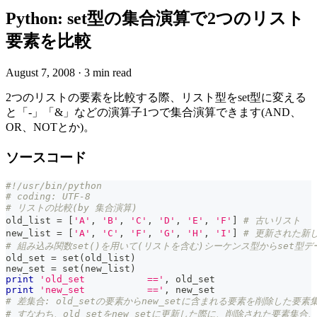
Python: set型の集合演算で2つのリスト
要素を比較
August 7, 2008
·
3 min read
2つのリストの要素を比較する際、リスト型をset型に変える
と「-」「&」などの演算子1つで集合演算できます(AND、
OR、NOTとか)。
ソースコード
#!/usr/bin/python
# coding: UTF-8
# リストの比較(by 集合演算)
old_list 
=
[
'A'
,
'B'
,
'C'
,
'D'
,
'E'
,
'F'
]
# 古いリスト
new_list 
=
[
'A'
,
'C'
,
'F'
,
'G'
,
'H'
,
'I'
]
# 更新された新
# 組み込み関数set()を用いて(リストを含む)シーケンス型からset型
old_set 
=
set
(
old_list
)
new_set 
=
set
(
new_list
)
print
'old_set           =='
,
 old_set
print
'new_set           =='
,
 new_set
# 差集合: old_setの要素からnew_setに含まれる要素を削除した要素
# すなわち、old_setをnew_setに更新した際に、削除された要素集合