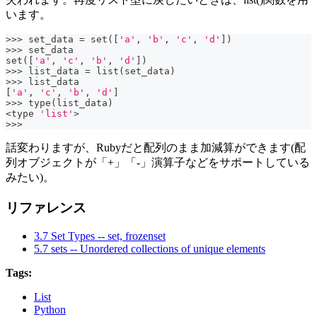
います。
>>
>
 set_data 
=
set
(
[
'a'
,
'b'
,
'c'
,
'd'
]
)
>>
>
 set_data
set
(
[
'a'
,
'c'
,
'b'
,
'd'
]
)
>>
>
 list_data 
=
list
(
set_data
)
>>
>
 list_data
[
'a'
,
'c'
,
'b'
,
'd'
]
>>
>
type
(
list_data
)
<
type
'list'
>
>>
>
話変わりますが、Rubyだと配列のまま加減算ができます(配
列オブジェクトが「+」「-」演算子などをサポートしている
みたい)。
リファレンス
3.7 Set Types -- set, frozenset
5.7 sets -- Unordered collections of unique elements
Tags:
List
Python