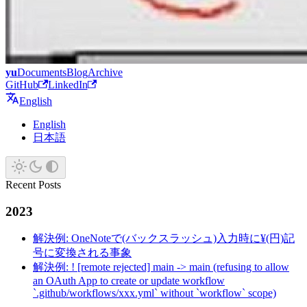
yu
Documents
Blog
Archive
GitHub
LinkedIn
English
English
日本語
Recent Posts
2023
解決例: OneNoteで(バックスラッシュ)入力時に¥(円)記
号に変換される事象
解決例: ! [remote rejected] main -> main (refusing to allow
an OAuth App to create or update workflow
`.github/workflows/xxx.yml` without `workflow` scope)