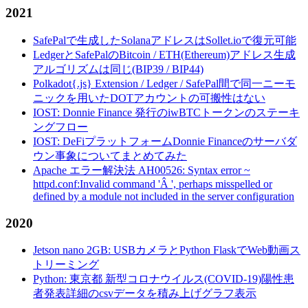
2021
SafePalで生成したSolanaアドレスはSollet.ioで復元可能
LedgerとSafePalのBitcoin / ETH(Ethereum)アドレス生成
アルゴリズムは同じ(BIP39 / BIP44)
Polkadot{.js} Extension / Ledger / SafePal間で同一ニーモ
ニックを用いたDOTアカウントの可搬性はない
IOST: Donnie Finance 発行のiwBTCトークンのステーキ
ングフロー
IOST: DeFiプラットフォームDonnie Financeのサーバダ
ウン事象についてまとめてみた
Apache エラー解決法 AH00526: Syntax error ~
httpd.conf:Invalid command 'Â ', perhaps misspelled or
defined by a module not included in the server configuration
2020
Jetson nano 2GB: USBカメラとPython FlaskでWeb動画ス
トリーミング
Python: 東京都 新型コロナウイルス(COVID-19)陽性患
者発表詳細のcsvデータを積み上げグラフ表示