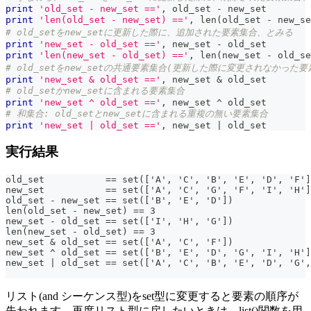
print
'old_set - new_set =='
,
 old_set 
-
 new_set
print
'len(old_set - new_set) =='
,
len
(
old_set 
-
 new_se
# old_setをnew_setに更新した際に、追加された要素集合、とみる
print
'new_set - old_set =='
,
 new_set 
-
 old_set
print
'len(new_set - old_set) =='
,
len
(
new_set 
-
 old_se
# old_setをnew_setの共通要素集合(更新した際に変更されなかった
print
'new_set & old_set =='
,
 new_set 
&
 old_set
# old_setかnew_setに含まれる要素集合
print
'new_set ^ old_set =='
,
 new_set 
^
 old_set
# 和集合: old_setとnew_setに含まれる重複の無い要素集合
print
'new_set | old_set =='
,
 new_set 
|
 old_set
実行結果
old_set           == set(['A', 'C', 'B', 'E', 'D', 'F']
new_set           == set(['A', 'C', 'G', 'F', 'I', 'H']
old_set - new_set == set(['B', 'E', 'D'])
len(old_set - new_set) == 3
new_set - old_set == set(['I', 'H', 'G'])
len(new_set - old_set) == 3
new_set & old_set == set(['A', 'C', 'F'])
new_set ^ old_set == set(['B', 'E', 'D', 'G', 'I', 'H']
new_set | old_set == set(['A', 'C', 'B', 'E', 'D', 'G',
リスト(and シーケンス型)をset型に変更すると要素の順序が
失われます。再度リスト型に戻したいときは、list()関数を用