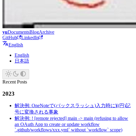
yu
Documents
Blog
Archive
GitHub
LinkedIn
English
English
日本語
Recent Posts
2023
解決例: OneNoteで(バックスラッシュ)入力時に¥(円)記
号に変換される事象
解決例: ! [remote rejected] main -> main (refusing to allow
an OAuth App to create or update workflow
`.github/workflows/xxx.yml` without `workflow` scope)