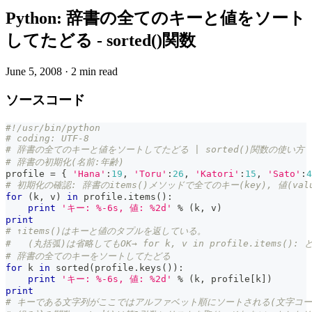
Python: 辞書の全てのキーと値をソート
してたどる - sorted()関数
June 5, 2008
·
2 min read
ソースコード
#!/usr/bin/python
# coding: UTF-8
# 辞書の全てのキーと値をソートしてたどる | sorted()関数の使い方
# 辞書の初期化(名前:年齢)
profile 
=
{
'Hana'
:
19
,
'Toru'
:
26
,
'Katori'
:
15
,
'Sato'
:
4
# 初期化の確認: 辞書のitems()メソッドで全てのキー(key), 値(val
for
(
k
,
 v
)
in
 profile
.
items
(
)
:
print
'キー: %-6s, 値: %2d'
%
(
k
,
 v
)
print
# ↑items()はキーと値のタプルを返している。
#   (丸括弧)は省略してもOK→ for k, v in profile.items():
# 辞書の全てのキーをソートしてたどる
for
 k 
in
sorted
(
profile
.
keys
(
)
)
:
print
'キー: %-6s, 値: %2d'
%
(
k
,
 profile
[
k
]
)
print
# キーである文字列がここではアルファベット順にソートされる(文字コー