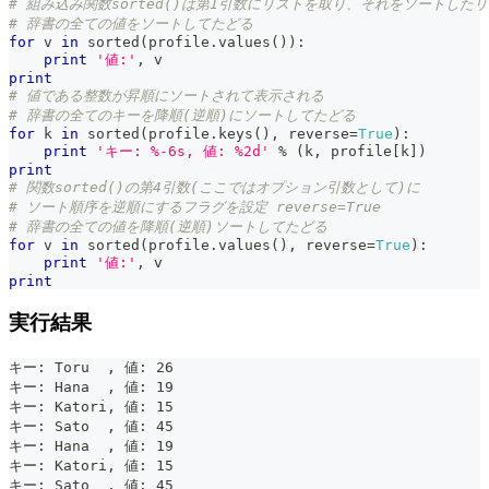
# 組み込み関数sorted()は第1引数にリストを取り、それをソートした
# 辞書の全ての値をソートしてたどる
for
 v 
in
sorted
(
profile
.
values
(
)
)
:
print
'値:'
,
 v
print
# 値である整数が昇順にソートされて表示される
# 辞書の全てのキーを降順(逆順)にソートしてたどる
for
 k 
in
sorted
(
profile
.
keys
(
)
,
 reverse
=
True
)
:
print
'キー: %-6s, 値: %2d'
%
(
k
,
 profile
[
k
]
)
print
# 関数sorted()の第4引数(ここではオプション引数として)に
# ソート順序を逆順にするフラグを設定 reverse=True
# 辞書の全ての値を降順(逆順)ソートしてたどる
for
 v 
in
sorted
(
profile
.
values
(
)
,
 reverse
=
True
)
:
print
'値:'
,
 v
print
実行結果
キー: Toru  , 値: 26
キー: Hana  , 値: 19
キー: Katori, 値: 15
キー: Sato  , 値: 45
キー: Hana  , 値: 19
キー: Katori, 値: 15
キー: Sato  , 値: 45