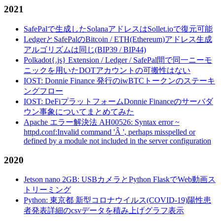
2021
SafePalで生成したSolanaアドレスはSollet.ioで復元可能
LedgerとSafePalのBitcoin / ETH(Ethereum)アドレス生成
アルゴリズムは同じ(BIP39 / BIP44)
Polkadot{.js} Extension / Ledger / SafePal間で同一ニーモ
ニックを用いたDOTアカウントの可搬性はない
IOST: Donnie Finance 発行のiwBTCトークンのステーキ
ングフロー
IOST: DeFiプラットフォームDonnie Financeのサーバダ
ウン事象についてまとめてみた
Apache エラー解決法 AH00526: Syntax error ~
httpd.conf:Invalid command 'Â ', perhaps misspelled or
defined by a module not included in the server configuration
2020
Jetson nano 2GB: USBカメラとPython FlaskでWeb動画ス
トリーミング
Python: 東京都 新型コロナウイルス(COVID-19)陽性患
者発表詳細のcsvデータを積み上げグラフ表示