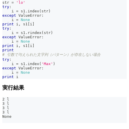
str
=
'lo'
try
:
    i 
=
 s1
.
index
(
str
)
except
 ValueError
:
    i 
=
None
print
 i
,
 s1
[
i
]
try
:
    i 
=
 s1
.
rindex
(
str
)
except
 ValueError
:
    i 
=
None
print
 i
,
 s1
[
i
]
print
# 引数で与えられた文字列（パターン）が存在しない場合
try
:
    i 
=
 s1
.
index
(
'Max'
)
except
 ValueError
:
    i 
=
None
print
 i
実行結果
2 l
3 l
3 l
3 l
None