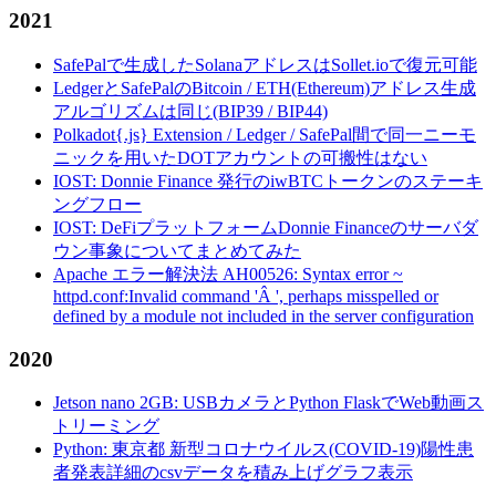
2021
SafePalで生成したSolanaアドレスはSollet.ioで復元可能
LedgerとSafePalのBitcoin / ETH(Ethereum)アドレス生成
アルゴリズムは同じ(BIP39 / BIP44)
Polkadot{.js} Extension / Ledger / SafePal間で同一ニーモ
ニックを用いたDOTアカウントの可搬性はない
IOST: Donnie Finance 発行のiwBTCトークンのステーキ
ングフロー
IOST: DeFiプラットフォームDonnie Financeのサーバダ
ウン事象についてまとめてみた
Apache エラー解決法 AH00526: Syntax error ~
httpd.conf:Invalid command 'Â ', perhaps misspelled or
defined by a module not included in the server configuration
2020
Jetson nano 2GB: USBカメラとPython FlaskでWeb動画ス
トリーミング
Python: 東京都 新型コロナウイルス(COVID-19)陽性患
者発表詳細のcsvデータを積み上げグラフ表示