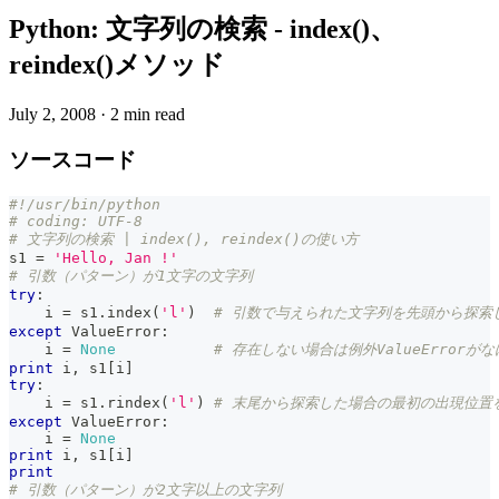
Python: 文字列の検索 - index()、
reindex()メソッド
July 2, 2008
·
2 min read
ソースコード
#!/usr/bin/python
# coding: UTF-8
# 文字列の検索 | index(), reindex()の使い方
s1 
=
'Hello, Jan !'
# 引数（パターン）が1文字の文字列
try
:
    i 
=
 s1
.
index
(
'l'
)
# 引数で与えられた文字列を先頭から探索
except
 ValueError
:
    i 
=
None
# 存在しない場合は例外ValueErrorが
print
 i
,
 s1
[
i
]
try
:
    i 
=
 s1
.
rindex
(
'l'
)
# 末尾から探索した場合の最初の出現位置
except
 ValueError
:
    i 
=
None
print
 i
,
 s1
[
i
]
print
# 引数（パターン）が2文字以上の文字列