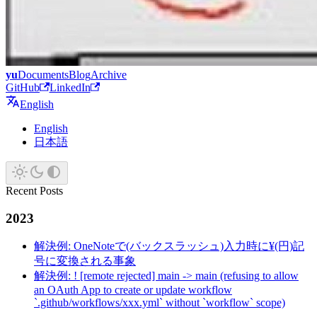
yu
Documents
Blog
Archive
GitHub
LinkedIn
English
English
日本語
Recent Posts
2023
解決例: OneNoteで(バックスラッシュ)入力時に¥(円)記
号に変換される事象
解決例: ! [remote rejected] main -> main (refusing to allow
an OAuth App to create or update workflow
`.github/workflows/xxx.yml` without `workflow` scope)