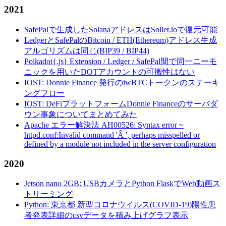
2021
SafePalで生成したSolanaアドレスはSollet.ioで復元可能
LedgerとSafePalのBitcoin / ETH(Ethereum)アドレス生成
アルゴリズムは同じ(BIP39 / BIP44)
Polkadot{.js} Extension / Ledger / SafePal間で同一ニーモ
ニックを用いたDOTアカウントの可搬性はない
IOST: Donnie Finance 発行のiwBTCトークンのステーキ
ングフロー
IOST: DeFiプラットフォームDonnie Financeのサーバダ
ウン事象についてまとめてみた
Apache エラー解決法 AH00526: Syntax error ~
httpd.conf:Invalid command 'Â ', perhaps misspelled or
defined by a module not included in the server configuration
2020
Jetson nano 2GB: USBカメラとPython FlaskでWeb動画ス
トリーミング
Python: 東京都 新型コロナウイルス(COVID-19)陽性患
者発表詳細のcsvデータを積み上げグラフ表示