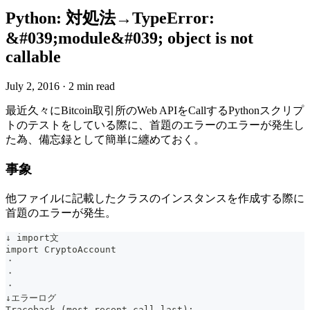
Python: 対処法→TypeError:
&#039;module&#039; object is not
callable
July 2, 2016
·
2 min read
最近久々にBitcoin取引所のWeb APIをCallするPythonスクリプ
トのテストをしている際に、首題のエラーのエラーが発生し
た為、備忘録として簡単に纏めておく。
事象
他ファイルに記載したクラスのインスタンスを作成する際に
首題のエラーが発生。
↓ import文
import CryptoAccount
・
・
・
↓エラーログ
Traceback (most recent call last):