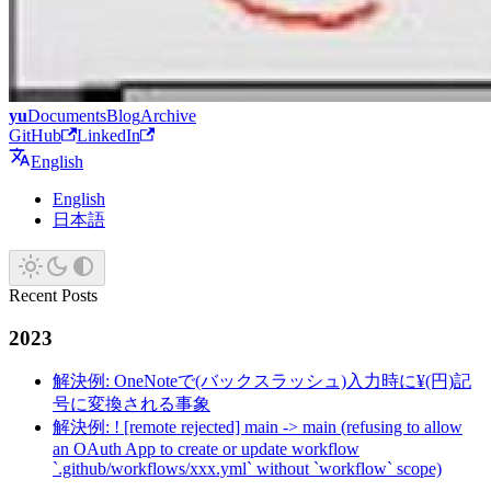
yu
Documents
Blog
Archive
GitHub
LinkedIn
English
English
日本語
Recent Posts
2023
解決例: OneNoteで(バックスラッシュ)入力時に¥(円)記
号に変換される事象
解決例: ! [remote rejected] main -> main (refusing to allow
an OAuth App to create or update workflow
`.github/workflows/xxx.yml` without `workflow` scope)