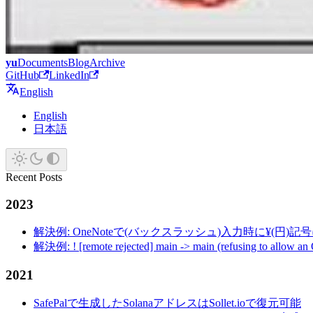
yu
Documents
Blog
Archive
GitHub
LinkedIn
English
English
日本語
Recent Posts
2023
解決例: OneNoteで(バックスラッシュ)入力時に¥(円)
解決例: ! [remote rejected] main -> main (refusing to allow an
2021
SafePalで生成したSolanaアドレスはSollet.ioで復元可能