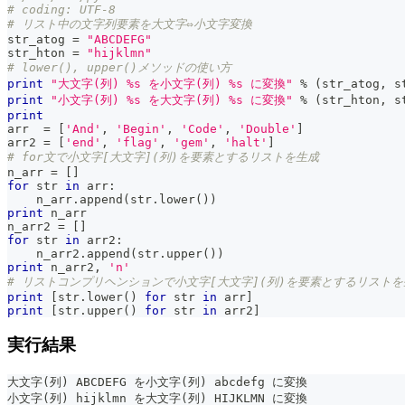
# coding: UTF-8
# リスト中の文字列要素を大文字⇔小文字変換
str_atog 
=
"ABCDEFG"
str_hton 
=
"hijklmn"
# lower(), upper()メソッドの使い方
print
"大文字(列) %s を小文字(列) %s に変換"
%
(
str_atog
,
 s
print
"小文字(列) %s を大文字(列) %s に変換"
%
(
str_hton
,
 s
print
arr  
=
[
'And'
,
'Begin'
,
'Code'
,
'Double'
]
arr2 
=
[
'end'
,
'flag'
,
'gem'
,
'halt'
]
# for文で小文字[大文字](列)を要素とするリストを生成
n_arr 
=
[
]
for
str
in
 arr
:
    n_arr
.
append
(
str
.
lower
(
)
)
print
 n_arr
n_arr2 
=
[
]
for
str
in
 arr2
:
    n_arr2
.
append
(
str
.
upper
(
)
)
print
 n_arr2
,
'n'
# リストコンプリヘンションで小文字[大文字](列)を要素とするリストを
print
[
str
.
lower
(
)
for
str
in
 arr
]
print
[
str
.
upper
(
)
for
str
in
 arr2
]
実行結果
大文字(列) ABCDEFG を小文字(列) abcdefg に変換
小文字(列) hijklmn を大文字(列) HIJKLMN に変換