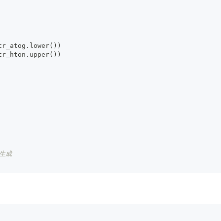
tr_atog
.
lower
(
)
)
tr_hton
.
upper
(
)
)
生成