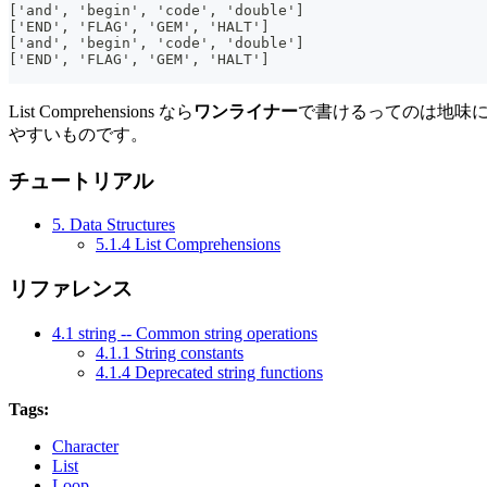
['and', 'begin', 'code', 'double']
['END', 'FLAG', 'GEM', 'HALT']
['and', 'begin', 'code', 'double']
['END', 'FLAG', 'GEM', 'HALT']
List Comprehensions なら
ワンライナー
で書けるってのは地味に
やすいものです。
チュートリアル
5. Data Structures
5.1.4 List Comprehensions
リファレンス
4.1 string -- Common string operations
4.1.1 String constants
4.1.4 Deprecated string functions
Tags:
Character
List
Loop