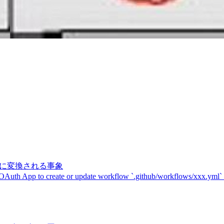
記号に変換される事象
 OAuth App to create or update workflow `.github/workflows/xxx.yml`