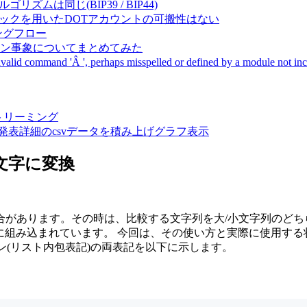
成アルゴリズムは同じ(BIP39 / BIP44)
Pal間で同一ニーモニックを用いたDOTアカウントの可搬性はない
ーキングフロー
サーバダウン事象についてまとめてみた
ommand 'Â ', perhaps misspelled or defined by a module not includ
動画ストリーミング
陽性患者発表詳細のcsvデータを積み上げグラフ表示
小文字に変換
があります。その時は、比較する文字列を大/小文字列のどちらか
ngオブジェクトに組み込まれています。 今回は、その使い方と実際に
ン(リスト内包表記)の両表記を以下に示します。