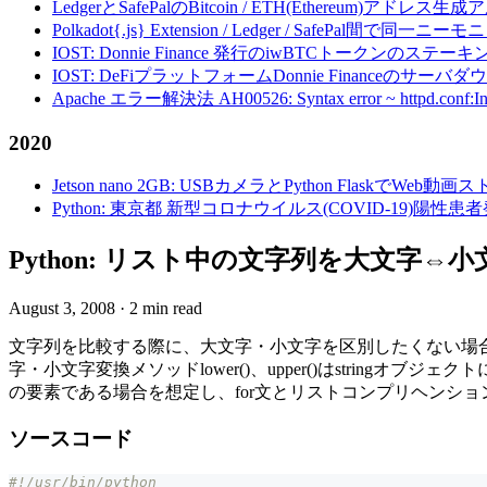
LedgerとSafePalのBitcoin / ETH(Ethereum)アドレス生
Polkadot{.js} Extension / Ledger / Safe
IOST: Donnie Finance 発行のiwBTCトークンのステ
IOST: DeFiプラットフォームDonnie Financeの
Apache エラー解決法 AH00526: Syntax error ~ httpd.conf:Invalid c
2020
Jetson nano 2GB: USBカメラとPython FlaskでWeb
Python: 東京都 新型コロナウイルス(COVID-19)
Python: リスト中の文字列を大文字⇔
August 3, 2008
·
2 min read
文字列を比較する際に、大文字・小文字を区別したくない場合
字・小文字変換メソッドlower()、upper()はstri
の要素である場合を想定し、for文とリストコンプリヘンショ
ソースコード
#!/usr/bin/python