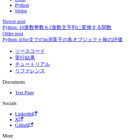
Python
String
Newer post
Python: 10進数整数を2進数文字列に変換する関数
Older post
Python: if/for文でのin演算子の各オブジェクト毎の評価
ソースコード
実行結果
チュートリアル
リファレンス
Documents
Test Page
Socials
Linkedin
X
Github
More