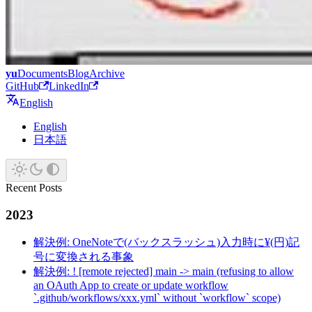
yu
Documents
Blog
Archive
GitHub
LinkedIn
English
English
日本語
Recent Posts
2023
解決例: OneNoteで(バックスラッシュ)入力時に¥(円)記
号に変換される事象
解決例: ! [remote rejected] main -> main (refusing to allow
an OAuth App to create or update workflow
`.github/workflows/xxx.yml` without `workflow` scope)