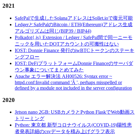
2021
SafePalで生成したSolanaアドレスはSollet.ioで復元可能
LedgerとSafePalのBitcoin / ETH(Ethereum)アドレス生成
アルゴリズムは同じ(BIP39 / BIP44)
Polkadot{.js} Extension / Ledger / SafePal間で同一ニーモ
ニックを用いたDOTアカウントの可搬性はない
IOST: Donnie Finance 発行のiwBTCトークンのステーキ
ングフロー
IOST: DeFiプラットフォームDonnie Financeのサーバダ
ウン事象についてまとめてみた
Apache エラー解決法 AH00526: Syntax error ~
httpd.conf:Invalid command 'Â ', perhaps misspelled or
defined by a module not included in the server configuration
2020
Jetson nano 2GB: USBカメラとPython FlaskでWeb動画ス
トリーミング
Python: 東京都 新型コロナウイルス(COVID-19)陽性患
者発表詳細のcsvデータを積み上げグラフ表示