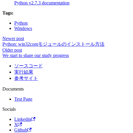
Python v2.7.3 documentation
Tags:
Python
Windows
Newer post
Python: win32comモジュールのインストール方法
Older post
We start to share our study progress
ソースコード
実行結果
参考サイト
Documents
Test Page
Socials
Linkedin
X
Github