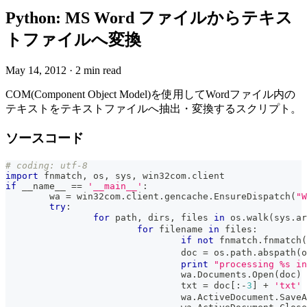
Python: MS Word ファイルからテキス
トファイルへ変換
May 14, 2012
·
2 min read
COM(Component Object Model)を使用してWordファイル内の
テキストをテキストファイルへ抽出・変換するスクリプト。
ソースコード
# coding: utf-8
import
 fnmatch
,
 os
,
 sys
,
 win32com
.
client
if
 __name__ 
==
'__main__'
:
	wa 
=
 win32com
.
client
.
gencache
.
EnsureDispatch
(
"W
try
:
for
 path
,
 dirs
,
 files 
in
 os
.
walk
(
sys
.
ar
for
 filename 
in
 files
:
if
not
 fnmatch
.
fnmatch
(
				doc 
=
 os
.
path
.
abspath
(
o
print
"processing %s in
				wa
.
Documents
.
Open
(
doc
)
				txt 
=
 doc
[
:
-
3
]
+
'txt'
				wa
.
ActiveDocument
.
SaveA