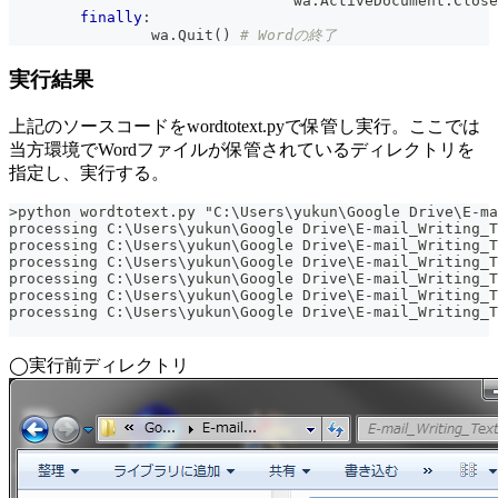
				wa
.
ActiveDocument
.
Close
finally
:
		wa
.
Quit
(
)
# Wordの終了
実行結果
上記のソースコードをwordtotext.pyで保管し実行。ここでは
当方環境でWordファイルが保管されているディレクトリを
指定し、実行する。
>python wordtotext.py "C:\Users\yukun\Google Drive\E-ma
processing C:\Users\yukun\Google Drive\E-mail_Writing_T
processing C:\Users\yukun\Google Drive\E-mail_Writing_T
processing C:\Users\yukun\Google Drive\E-mail_Writing_T
processing C:\Users\yukun\Google Drive\E-mail_Writing_T
processing C:\Users\yukun\Google Drive\E-mail_Writing_T
processing C:\Users\yukun\Google Drive\E-mail_Writing_T
◯実行前ディレクトリ