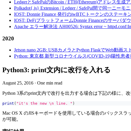
LedgerとSafePalのBitcoin / ETH(Ethereum)アドレス生
Polkadot{.js} Extension / Ledger / Safe
IOST: Donnie Finance 発行のiwBTCトークンのステ
IOST: DeFiプラットフォームDonnie Financeの
Apache エラー解決法 AH00526: Syntax error ~ httpd.conf:Invalid c
2020
Jetson nano 2GB: USBカメラとPython FlaskでWeb
Python: 東京都 新型コロナウイルス(COVID-19)
Python3: print文内に改行を入れる
August 25, 2016
·
One min read
Python 3系のprint文内で改行を出力する場合は下記の様に、改
print
(
"it's the new \n line. "
)
Mac OS X のJISキーボードを使用している場合のバック
が可能。