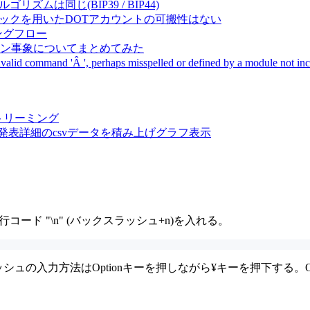
成アルゴリズムは同じ(BIP39 / BIP44)
Pal間で同一ニーモニックを用いたDOTアカウントの可搬性はない
ーキングフロー
サーバダウン事象についてまとめてみた
ommand 'Â ', perhaps misspelled or defined by a module not includ
動画ストリーミング
陽性患者発表詳細のcsvデータを積み上げグラフ表示
行コード "\n" (バックスラッシュ+n)を入れる。
スラッシュの入力方法はOptionキーを押しながら¥キーを押下する