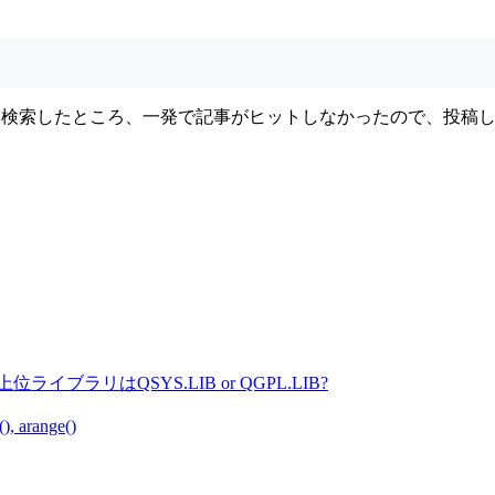
関して検索したところ、一発で記事がヒットしなかったので、投稿
最上位ライブラリはQSYS.LIB or QGPL.LIB?
, arange()