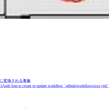
記号に変換される事象
 OAuth App to create or update workflow `.github/workflows/xxx.yml`