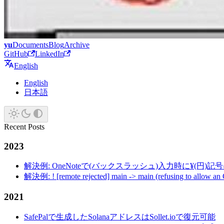
yu
Documents
Blog
Archive
GitHub
LinkedIn
English
English
日本語
Recent Posts
2023
解決例: OneNoteで(バックスラッシュ)入力時に¥(円)
解決例: ! [remote rejected] main -> main (refusing to allow an
2021
SafePalで生成したSolanaアドレスはSollet.ioで復元可能