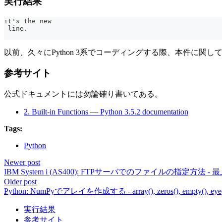
実行結果
it's the new
 line.
以前、久々にPython 3系でコーディングする際、本件に
参考サイト
公式ドキュメントには勿論確り書いてある。
2. Built-in Functions — Python 3.5.2 documentation
Tags:
Python
Newer post
IBM System i (AS400): FTPサーバでのファイルの指定方法 - 
Older post
Python: NumPyでアレイを作成する - array(), zeros(), empty(), eye()
実行結果
参考サイト