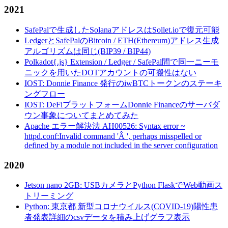
2021
SafePalで生成したSolanaアドレスはSollet.ioで復元可能
LedgerとSafePalのBitcoin / ETH(Ethereum)アドレス生成
アルゴリズムは同じ(BIP39 / BIP44)
Polkadot{.js} Extension / Ledger / SafePal間で同一ニーモ
ニックを用いたDOTアカウントの可搬性はない
IOST: Donnie Finance 発行のiwBTCトークンのステーキ
ングフロー
IOST: DeFiプラットフォームDonnie Financeのサーバダ
ウン事象についてまとめてみた
Apache エラー解決法 AH00526: Syntax error ~
httpd.conf:Invalid command 'Â ', perhaps misspelled or
defined by a module not included in the server configuration
2020
Jetson nano 2GB: USBカメラとPython FlaskでWeb動画ス
トリーミング
Python: 東京都 新型コロナウイルス(COVID-19)陽性患
者発表詳細のcsvデータを積み上げグラフ表示