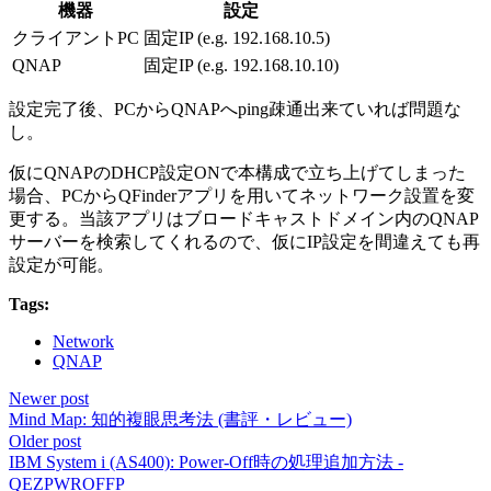
機器
設定
クライアントPC
固定IP (e.g. 192.168.10.5)
QNAP
固定IP (e.g. 192.168.10.10)
設定完了後、PCからQNAPへping疎通出来ていれば問題な
し。
仮にQNAPのDHCP設定ONで本構成で立ち上げてしまった
場合、PCからQFinderアプリを用いてネットワーク設置を変
更する。当該アプリはブロードキャストドメイン内のQNAP
サーバーを検索してくれるので、仮にIP設定を間違えても再
設定が可能。
Tags:
Network
QNAP
Newer post
Mind Map: 知的複眼思考法 (書評・レビュー)
Older post
IBM System i (AS400): Power-Off時の処理追加方法 -
QEZPWROFFP