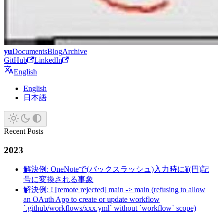
yu
Documents
Blog
Archive
GitHub
LinkedIn
English
English
日本語
Recent Posts
2023
解決例: OneNoteで(バックスラッシュ)入力時に¥(円)記
号に変換される事象
解決例: ! [remote rejected] main -> main (refusing to allow
an OAuth App to create or update workflow
`.github/workflows/xxx.yml` without `workflow` scope)