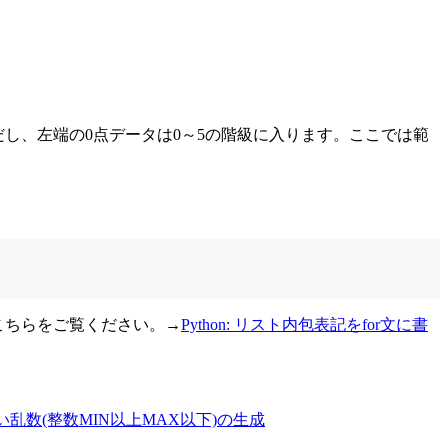
ただし、左端の0点データは0～5の階級に入ります。ここでは範
こちらをご覧ください。→
Python: リスト内包表記をfor文に書
ない乱数(整数MIN以上MAX以下)の生成