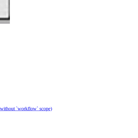
 without `workflow` scope)