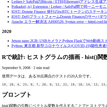
LedgerとSafePalのBitcoin / ETH(Ethereum)アドレス生
Polkadot{.js} Extension / Ledger / Safe
IOST: Donnie Finance 発行のiwBTCトークンのステ
IOST: DeFiプラットフォームDonnie Financeの
Apache エラー解決法 AH00526: Syntax error ~ httpd.conf:Invalid c
2020
Jetson nano 2GB: USBカメラとPython FlaskでWeb
Python: 東京都 新型コロナウイルス(COVID-19)
Rで統計: ヒストグラムの描画 - hist()関
September 9, 2008
·
2 min read
使用データは、ある30点満点のテストの20人分です。
19, 28, 4, 23, 8, 7, 20, 8, 12, 22, 19, 18, 14, 13, 13,
プロンプト
hist()関数の引数にベクトル変数を代入することでヒストグ