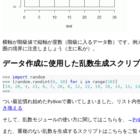
横軸が階級値で縦軸が度数（階級に入るデータ数）です。例えば
囲の境界に注意しましょう（主に私が）。
データ作成に使用した乱数生成スクリ
>>
>
import
 random
>>
>
[
random
.
randint
(
0
,
30
)
for
 i 
in
range
(
20
)
]
[
19
,
28
,
4
,
23
,
8
,
7
,
20
,
8
,
12
,
22
,
19
,
18
,
14
,
13
,
13
>>
>
つい最近慣れ始めたPythonで書いてしまいました。リス
き換える
そして、乱数モジュールの使い方に関してはこちらを、→
Py
また、重複のない乱数を生成するスクリプトはこちらをご覧