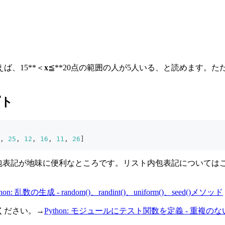
、15**＜
x
≦**20点の範囲の人が5人いる、と読めます。
プト
,
25
,
12
,
16
,
11
,
26
]
ト内包表記が地味に便利なところです。リスト内包表記については
thon: 乱数の生成 - random()、randint()、uniform()、seed()メソッド
ください。→
Python: モジュールにテスト関数を定義 - 重複の