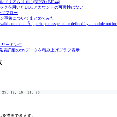
成アルゴリズムは同じ(BIP39 / BIP44)
Pal間で同一ニーモニックを用いたDOTアカウントの可搬性はない
ーキングフロー
サーバダウン事象についてまとめてみた
ommand 'Â ', perhaps misspelled or defined by a module not includ
動画ストリーミング
陽性患者発表詳細のcsvデータを積み上げグラフ表示
数
 25, 12, 16, 11, 26
ラムを描画できます。