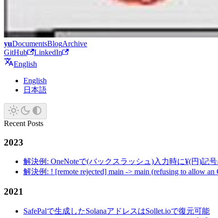
yu
Documents
Blog
Archive
GitHub
LinkedIn
English
English
日本語
Recent Posts
2023
解決例: OneNoteで(バックスラッシュ)入力時に¥(円)
解決例: ! [remote rejected] main -> main (refusing to allow an
2021
SafePalで生成したSolanaアドレスはSollet.ioで復元可能