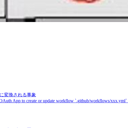
記号に変換される事象
 OAuth App to create or update workflow `.github/workflows/xxx.yml`