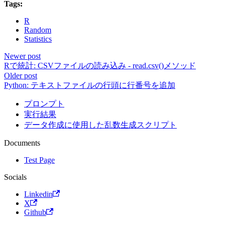
Tags:
R
Random
Statistics
Newer post
Rで統計: CSVファイルの読み込み - read.csv()メソッド
Older post
Python: テキストファイルの行頭に行番号を追加
プロンプト
実行結果
データ作成に使用した乱数生成スクリプト
Documents
Test Page
Socials
Linkedin
X
Github